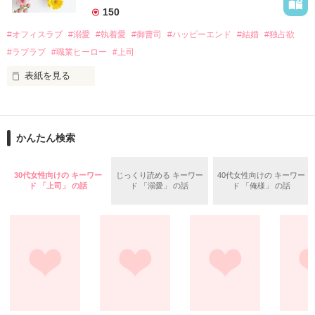
　なぜか恭司から飼い猫の世話係を命じられた美桜は、猫の世
150
話を口実にしばしば呼び出された上、二人はいわゆる身体だけ
夏木美桜(なつきみお)

#オフィスラブ
#溺愛
#執着愛
#御曹司
#ハッピーエンド
#結婚
#独占欲
✕

#ラブラブ
#職業ヒーロー
#上司
鳴海哲平 (なるみてっぺい)

表紙を見る
作品を読む
止まっていたはずの二人の時間が、再び動き出す。

舞川雛子（26）は大手お菓子メーカー、三日月製菓コーポレー
再会から始まる、溺愛ラブ。

ションの企画戦略室で働いている。

また雛子には2年前から付き合いはじめ、半年前から同棲を始
2026.6.5～2026.7.25

かんたん検索
めた、同期で恋人の石垣守（26）がいるのだが、後輩の姫原由
羅（24）との浮気が発覚した上、いつのまにか元カノにされて
いた。

30代女性向けの キーワー
じっくり読める キーワー
40代女性向けの キーワー
守と由羅から『便利屋雛子』と馬鹿にされ、一人こっそり泣い
ド 「上司」 の話
ド 「溺愛」 の話
ド 「俺様」 の話
＊以前、公開していた話の改稿版です＊

ていた雛子に、企画戦略室の上司である雪瀬鷹哉（29）が
『──俺と結婚してくれないか』といきなりプロポーズをしてき
た上、同居まで提案してきて──？

鷹哉『宜しくな、俺の雛子』🦅

雛子『俺の……ひぃ、雛子？！！！』🐥

作品を読む
シゴデキで冷徹な上司が見せる素顔は、なぜか想像以上に甘く
て……🐥💓🦅
