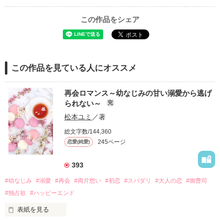
この作品をシェア
この作品を見ている人にオススメ
再会ロマンス～幼なじみの甘い溺愛から逃げ
られない～
完
松本ユミ
／著
総文字数/144,360
245ページ
恋愛(純愛)
393
#幼なじみ
#溺愛
#再会
#両片想い
#初恋
#スパダリ
#大人の恋
#御曹司
#独占欲
#ハッピーエンド
表紙を見る