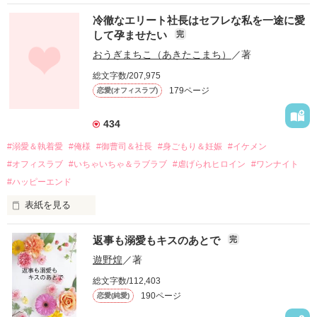
冷徹なエリート社長はセフレな私を一途に愛
して孕ませたい
完
幼なじみの哲平に淡い恋心を抱いていた美桜。

おうぎまちこ（あきたこまち）
／著
しかし、ある出来事をきっかけに二人の関係は壊れてしまう。

総文字数/207,975
関係修復もできないまま、美桜は両親の離婚によって

179ページ
恋愛(オフィスラブ)
引っ越すことになり、哲平とも離れ離れになった。

それから約十二年後。

434
過去の傷から、二度と会いたくないと思っていた哲平に

#溺愛＆執着愛
#俺様
#御曹司＆社長
#身ごもり＆妊娠
#イケメン
運命のような再会を果たす。

#オフィスラブ
#いちゃいちゃ＆ラブラブ
#虐げられヒロイン
#ワンナイト
そして、ひょんなことから

#ハッピーエンド
酔った勢いで一夜を共にしてしまった。

表紙を見る
さらに、美桜が初めてだと知った哲平は

『責任をとる、結婚しよう』と真っ直ぐに告げてきた。

　おかしな噂を流されて前の職場でうまくいかなかった梅田美
戸惑う美桜とは裏腹に、好きという気持ちを隠すことなく

返事も溺愛もキスのあとで
完
桜は、海外で傷心旅行をしていたところ、日本人美青年と出会
甘やかしてくる。

い、酒の勢いもあり一夜限りの関係となる。

遊野煌
／著
　帰国後、美桜は新しい職場でワンナイトした美青年と再会。
そんなある日、哲平は美桜がストーカー被害に

総文字数/112,403
なんと彼の正体は、とある財閥御曹司にも関わらず、一族を離
遭っていることを知る。

190ページ
恋愛(純愛)
れて起業した新進気鋭の実業家、社内でも冷徹だと評判な社長
美桜を守るため、哲平は同居を提案してきて――。

――御影恭司その人だったのだ――！
