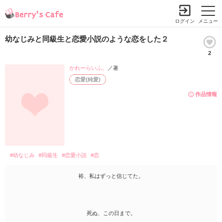
ログイン
メニュー
幼なじみと同級生と恋愛小説のような恋をした２
2
かれーらいふ。
／著
恋愛(純愛)
作品情報
#幼なじみ
#同級生
#恋愛小説
#恋
裕、私はずっと信じてた。
死ぬ、この日まで。