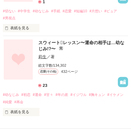
本当は全て

1
優しい嘘だったんだね。

#切ない
#中学生
#幼なじみ
#手紙
#恋愛
#短編10
#片想い
#ピュア
#男視点
**********

表紙を見る
スウィートレッスン〜運命の相手は…幼な
親の結婚でいきなり出来た兄

じみ!?〜
完
ー拝啓ー

莉生
／著
初めて会ったその瞬間……

総文字数/134,302
一目惚れだった。

432ページ
恋愛(その他)
キミは今

恋をしていますか

カッコ良くて素敵な兄だと思ったのはほんのつかの間

23
#幼なじみ
#初恋
#運命
#甘々
#年の差
#イジワル
#胸キュン
#イケメン
#純愛
#再会
性格も口も悪くて、女好きの

最低な兄・南沢大雅(ﾐﾅﾐｻﾞﾜﾀｲｶﾞ)

表紙を見る
男を見る目がなくて失敗ばかりの恋をしてきた

作品を読む