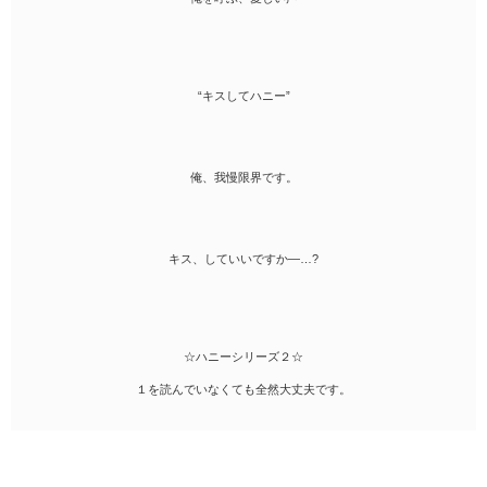
“キスしてハニー”
俺、我慢限界です。
キス、していいですか―…?
☆ハニーシリーズ２☆
１を読んでいなくても全然大丈夫です。