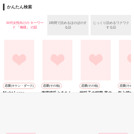
女子高生・川上雪穂(ｶﾜｶﾐﾕｷﾎ)

かんたん検索
☆::::::::::::::::::::::::::☆

30代女性向けの キーワー
1時間で読めるほのぼのす
じっくり読めるワクワク
**********

幼なじみ２人の甘キュン

ド 「俺様」 の話
る話
する話
純愛ラブ・ストーリー

「殺してもいいよ、浮気したら」

☆::::::::::::::::::::::::::☆

「はぁ？」

「絶対しないけど」

『ダイちゃんのお嫁さんになる』

「ﾌｯ…分かった。ぜってぇ殺すからな」

恋愛(キケン・ダーク)
恋愛(その他)
恋愛(その他)
恋愛(その他
Night Large
俺様彼氏とあたし
地味子の秘密 其の
年上彼女
Snake
様。
弐 VS金色の女狐
様
生まれてはじめてしたプロポーズ

鯵哉／著
ヒヨリ／著
牡丹杏／著
ヒヨリ／
の相手はお隣に住んでいた…

やっと、辛い日々から幸せな日々がやってきた。

もっと見る
でも相変わらず、最低なのは変わらなくて…

──ダイちゃんだった。
