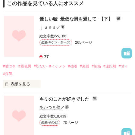
この作品を見ている人にオススメ
優しい嘘−最低な男を愛して−【下】
完
ｊｕｎａ
／著
総文字数/55,188
265ページ
恋愛(キケン・ダーク)
77
#嘘つき
#最低男
#切ない
#イケメン
#強引
#束縛
#嫉妬
#遠距離
#甘々
#浮気
表紙を見る
何かもが嘘で…

キミのことが好きでした
完
あかつき伶
／著
最低な兄で…

総文字数/18,439
70ページ
恋愛(その他)
最低な彼氏だったけど…
