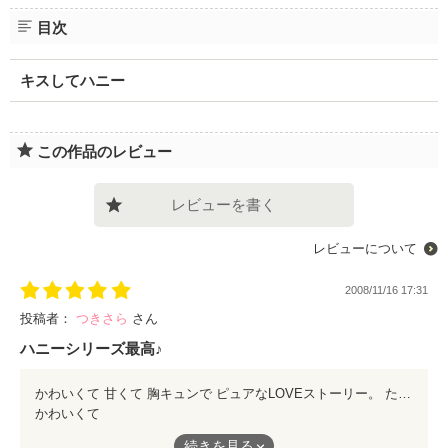
目次
キスしてハニー
この作品のレビュー
レビューを書く
レビューについて
2008/11/16 17:31
投稿者：
つきさら
さん
ハニーシリーズ最高♪
かわいくて 甘くて 胸キュンで ピュアなLOVEストーリー。 たまに笑いありで本当に最高です！ハニーシリーズ大好きですﾟ+｡(*′∇｀)｡+ﾟ
かわいくて
続きを見る