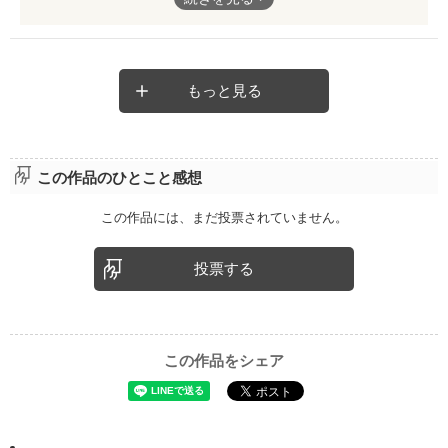
甘くて
胸キュンで
ピュアなLOVEストーリー。
もっと見る
たまに笑いありで本当に最高です！ハニーシリーズ大好きですﾟ
+｡(*′∇｀)｡+ﾟ
この作品のひとこと感想
この作品には、まだ投票されていません。
投票する
この作品をシェア