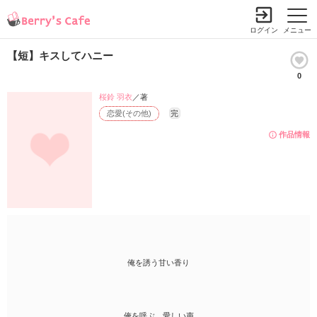
ログイン
メニュー
【短】キスしてハニー
0
桜鈴 羽衣
／著
恋愛(その他)
完
作品情報
俺を誘う甘い香り
俺を呼ぶ、愛しい声