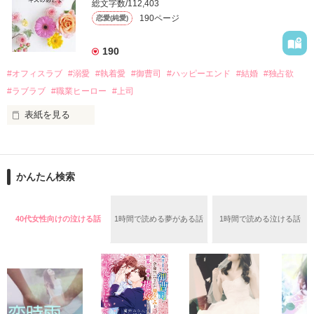
そんなある日、哲平は美桜がストーカー被害に

総文字数/112,403
なんと彼の正体は、とある財閥御曹司にも関わらず、一族を離
遭っていることを知る。

190ページ
恋愛(純愛)
れて起業した新進気鋭の実業家、社内でも冷徹だと評判な社長
美桜を守るため、哲平は同居を提案してきて――。

――御影恭司その人だったのだ――！

　なぜか恭司から飼い猫の世話係を命じられた美桜は、猫の世
190
話を口実にしばしば呼び出された上、二人はいわゆる身体だけ
夏木美桜(なつきみお)

#オフィスラブ
#溺愛
#執着愛
#御曹司
#ハッピーエンド
#結婚
#独占欲
✕

#ラブラブ
#職業ヒーロー
#上司
鳴海哲平 (なるみてっぺい)

表紙を見る
作品を読む
止まっていたはずの二人の時間が、再び動き出す。

舞川雛子（26）は大手お菓子メーカー、三日月製菓コーポレー
再会から始まる、溺愛ラブ。

ションの企画戦略室で働いている。

また雛子には2年前から付き合いはじめ、半年前から同棲を始
2026.6.5～2026.7.25

かんたん検索
めた、同期で恋人の石垣守（26）がいるのだが、後輩の姫原由
羅（24）との浮気が発覚した上、いつのまにか元カノにされて
いた。

40代女性向けの泣ける話
1時間で読める夢がある話
1時間で読める泣ける話
守と由羅から『便利屋雛子』と馬鹿にされ、一人こっそり泣い
＊以前、公開していた話の改稿版です＊

ていた雛子に、企画戦略室の上司である雪瀬鷹哉（29）が
『──俺と結婚してくれないか』といきなりプロポーズをしてき
た上、同居まで提案してきて──？

鷹哉『宜しくな、俺の雛子』🦅

雛子『俺の……ひぃ、雛子？！！！』🐥
