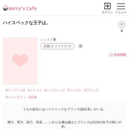
ログイン
メニュー
ハイスペックな王子は。
0
シルド
／著
恋愛(オフィスラブ)
完
作品情報
#フィアンセC
#イケメン
#ハイスペック
#ツンデレ
#プリンス
#バレンタイン
#結婚
うちの会社にはハイスペックなプリンス(副社長）がいる。
権力、実力、財力、容姿……これらを兼ね備えたプリンスは社内の女子の狙いの
的。