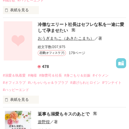
#独占欲
#ハッピーエンド
表紙を見る
冷徹なエリート社長はセフレな私を一途に愛
して孕ませたい
完
幼なじみの哲平に淡い恋心を抱いていた美桜。

おうぎまちこ（あきたこまち）
／著
しかし、ある出来事をきっかけに二人の関係は壊れてしまう。

総文字数/207,975
関係修復もできないまま、美桜は両親の離婚によって

179ページ
恋愛(オフィスラブ)
引っ越すことになり、哲平とも離れ離れになった。

それから約十二年後。

478
過去の傷から、二度と会いたくないと思っていた哲平に

#溺愛＆執着愛
#俺様
#御曹司＆社長
#身ごもり＆妊娠
#イケメン
運命のような再会を果たす。

#オフィスラブ
#いちゃいちゃ＆ラブラブ
#虐げられヒロイン
#ワンナイト
そして、ひょんなことから

#ハッピーエンド
酔った勢いで一夜を共にしてしまった。

表紙を見る
さらに、美桜が初めてだと知った哲平は

『責任をとる、結婚しよう』と真っ直ぐに告げてきた。

　おかしな噂を流されて前の職場でうまくいかなかった梅田美
戸惑う美桜とは裏腹に、好きという気持ちを隠すことなく

返事も溺愛もキスのあとで
完
桜は、海外で傷心旅行をしていたところ、日本人美青年と出会
甘やかしてくる。

い、酒の勢いもあり一夜限りの関係となる。

遊野煌
／著
　帰国後、美桜は新しい職場でワンナイトした美青年と再会。