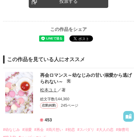
投票する
この作品をシェア
この作品を見ている人にオススメ
再会ロマンス～幼なじみの甘い溺愛から逃げ
られない～
完
松本ユミ
／著
総文字数/144,360
245ページ
恋愛(純愛)
453
#幼なじみ
#溺愛
#再会
#両片想い
#初恋
#スパダリ
#大人の恋
#御曹司