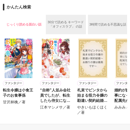
道は、浅く

かんたん検索
作品を読む
作品を読む
30分で読める キーワード
じっくり読める面白い話
3時間で読める不思議な話
「オフィスラブ」 の話
無知を振りかざして

嘘つきな私は

もがいたふりをしていた

ファンタジー
ファンタジー
ファンタジー
ファンタ
転生令嬢は小食王
“自称”人並み会社
札束でビンタから
婚約が嫌
子のお食事係
員でしたが、転生
始まる怪力令嬢の
事になっ
したら侍女になり
勘違い契約結婚～
配属先が
甘沢林檎／著
ました
お飾りの妻は最高
元でした
江本マシメサ／著
やきいもほくほく
みみみ.c
です～
知っていく度に

／著
もっと見る