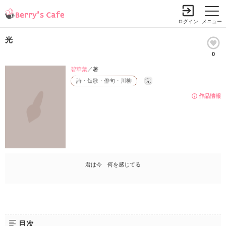
ログイン
メニュー
光
0
碧華葉
／著
詩・短歌・俳句・川柳
完
作品情報
君は今 何を感じてる
目次