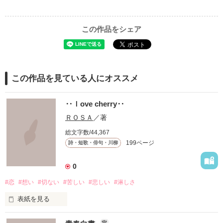
この作品をシェア
この作品を見ている人にオススメ
‥ｌove cherry‥
ＲＯＳＡ
／著
総文字数/44,367
199ページ
詩・短歌・俳句・川柳
0
#恋
#想い
#切ない
#苦しい
#悲しい
#淋しさ
表紙を見る
完