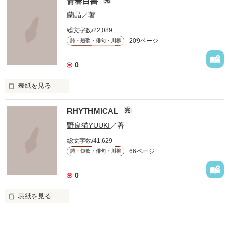
青春白書
満たされることのない

蘭晶
／著
この胸の奥深く

総文字数/22,089
209ページ
詩・短歌・俳句・川柳
絶えず支配し続けては

叫ぶ絶望

0
表紙を見る
たしかなものは

RHYTHMICAL
ただひとつ

完
『知らずに』

野良猫YUUKI
／著
いつか辿り着けるまで

総文字数/41,629
66ページ
詩・短歌・俳句・川柳
知らずに歩いてきた

0
表紙を見る
道は、遠く

作者の考えた詩