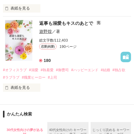
表紙を見る
さらに、美桜が初めてだと知った哲平は

『責任をとる、結婚しよう』と真っ直ぐに告げてきた。

　おかしな噂を流されて前の職場でうまくいかなかった梅田美
戸惑う美桜とは裏腹に、好きという気持ちを隠すことなく

返事も溺愛もキスのあとで
完
桜は、海外で傷心旅行をしていたところ、日本人美青年と出会
甘やかしてくる。

い、酒の勢いもあり一夜限りの関係となる。

遊野煌
／著
　帰国後、美桜は新しい職場でワンナイトした美青年と再会。
そんなある日、哲平は美桜がストーカー被害に

総文字数/112,403
なんと彼の正体は、とある財閥御曹司にも関わらず、一族を離
遭っていることを知る。

190ページ
恋愛(純愛)
れて起業した新進気鋭の実業家、社内でも冷徹だと評判な社長
美桜を守るため、哲平は同居を提案してきて――。

――御影恭司その人だったのだ――！

　なぜか恭司から飼い猫の世話係を命じられた美桜は、猫の世
180
話を口実にしばしば呼び出された上、二人はいわゆる身体だけ
夏木美桜(なつきみお)

#オフィスラブ
#溺愛
#執着愛
#御曹司
#ハッピーエンド
#結婚
#独占欲
✕

#ラブラブ
#職業ヒーロー
#上司
鳴海哲平 (なるみてっぺい)

表紙を見る
作品を読む
止まっていたはずの二人の時間が、再び動き出す。

舞川雛子（26）は大手お菓子メーカー、三日月製菓コーポレー
再会から始まる、溺愛ラブ。

ションの企画戦略室で働いている。

また雛子には2年前から付き合いはじめ、半年前から同棲を始
2026.6.5～2026.7.25

かんたん検索
めた、同期で恋人の石垣守（26）がいるのだが、後輩の姫原由
羅（24）との浮気が発覚した上、いつのまにか元カノにされて
いた。

30代女性向けの夢がある
40代女性向けの キーワー
じっくり読める キーワー
守と由羅から『便利屋雛子』と馬鹿にされ、一人こっそり泣い