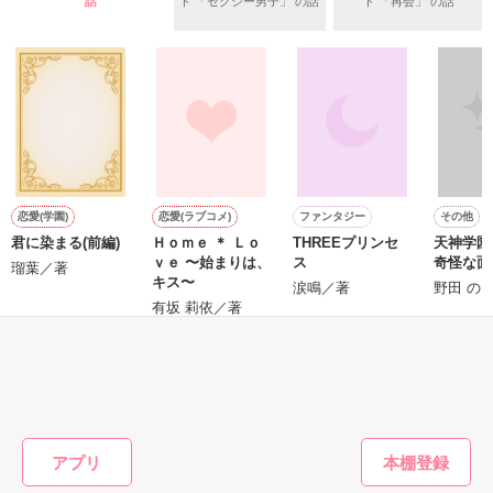
話
ド 「セクシー男子」 の話
ド 「再会」 の話
＊以前、公開していた話の改稿版です＊

ていた雛子に、企画戦略室の上司である雪瀬鷹哉（29）が
『──俺と結婚してくれないか』といきなりプロポーズをしてき
た上、同居まで提案してきて──？

鷹哉『宜しくな、俺の雛子』🦅

雛子『俺の……ひぃ、雛子？！！！』🐥

作品を読む
シゴデキで冷徹な上司が見せる素顔は、なぜか想像以上に甘く
て……🐥💓🦅

恋愛(学園)
恋愛(ラブコメ)
ファンタジー
その他
君に染まる(前編)
Ｈｏｍｅ ＊ Ｌｏ
THREEプリンセ
天神学園
※表紙も作中使用の画像も全てフリー素材です。

ｖｅ 〜始まりは、
ス
奇怪な面
※執筆期間2026.6.3〜7.20完結です。　

瑠葉／著
キス〜
涙鳴／著
野田 の
※他サイトさんにて恋愛トレンド1位でした〜良かったら読ん
有坂 莉依／著
で頂けると嬉しいです。
もっと見る
作品を読む
かんたん検索の条件を変える
アプリ