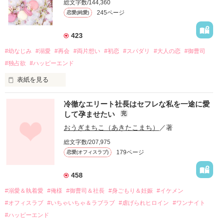
総文字数/144,360
245ページ
恋愛(純愛)
423
#幼なじみ
#溺愛
#再会
#両片想い
#初恋
#スパダリ
#大人の恋
#御曹司
#独占欲
#ハッピーエンド
表紙を見る
冷徹なエリート社長はセフレな私を一途に愛
して孕ませたい
完
幼なじみの哲平に淡い恋心を抱いていた美桜。

おうぎまちこ（あきたこまち）
／著
しかし、ある出来事をきっかけに二人の関係は壊れてしまう。

総文字数/207,975
関係修復もできないまま、美桜は両親の離婚によって

179ページ
恋愛(オフィスラブ)
引っ越すことになり、哲平とも離れ離れになった。

それから約十二年後。

458
過去の傷から、二度と会いたくないと思っていた哲平に

#溺愛＆執着愛
#俺様
#御曹司＆社長
#身ごもり＆妊娠
#イケメン
運命のような再会を果たす。

#オフィスラブ
#いちゃいちゃ＆ラブラブ
#虐げられヒロイン
#ワンナイト
そして、ひょんなことから

#ハッピーエンド
酔った勢いで一夜を共にしてしまった。
