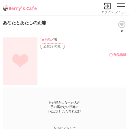
ログイン
メニュー
あなたとあたしの距離
0
´★飛鳥
／著
恋愛(その他)
作品情報
ただ好きになった人が
手の届かない距離に
いただけ､ただそれだけ
なのにどうして