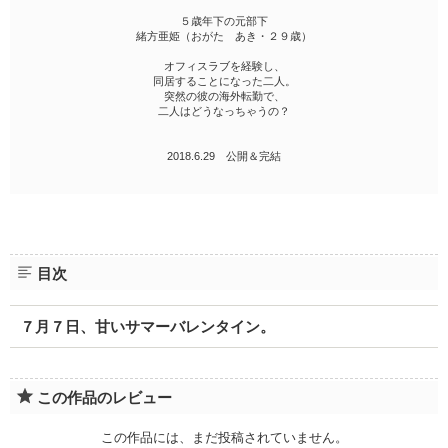
５歳年下の元部下
緒方亜姫（おがた あき・２９歳）
オフィスラブを経験し、
同居することになった二人。
突然の彼の海外転勤で、
二人はどうなっちゃうの？
2018.6.29 公開＆完結
目次
７月７日、甘いサマーバレンタイン。
この作品のレビュー
この作品には、まだ投稿されていません。