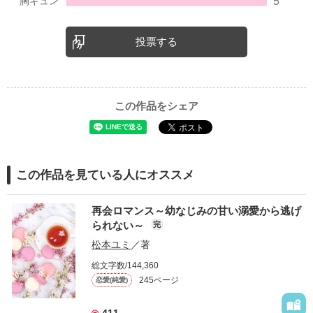
投票する
この作品をシェア
この作品を見ている人にオススメ
再会ロマンス～幼なじみの甘い溺愛から逃げ
られない～
完
松本ユミ
／著
総文字数/144,360
245ページ
恋愛(純愛)
411