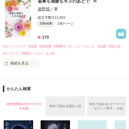
戸惑う美桜とは裏腹に、好きという気持ちを隠すことなく

返事も溺愛もキスのあとで
完
桜は、海外で傷心旅行をしていたところ、日本人美青年と出会
甘やかしてくる。

い、酒の勢いもあり一夜限りの関係となる。

遊野煌
／著
　帰国後、美桜は新しい職場でワンナイトした美青年と再会。
そんなある日、哲平は美桜がストーカー被害に

総文字数/112,403
なんと彼の正体は、とある財閥御曹司にも関わらず、一族を離
遭っていることを知る。

190ページ
恋愛(純愛)
れて起業した新進気鋭の実業家、社内でも冷徹だと評判な社長
美桜を守るため、哲平は同居を提案してきて――。

――御影恭司その人だったのだ――！

　なぜか恭司から飼い猫の世話係を命じられた美桜は、猫の世
170
話を口実にしばしば呼び出された上、二人はいわゆる身体だけ
夏木美桜(なつきみお)

#オフィスラブ
#溺愛
#執着愛
#御曹司
#ハッピーエンド
#結婚
#独占欲
✕

#ラブラブ
#職業ヒーロー
#上司
鳴海哲平 (なるみてっぺい)

表紙を見る
作品を読む
止まっていたはずの二人の時間が、再び動き出す。

舞川雛子（26）は大手お菓子メーカー、三日月製菓コーポレー
再会から始まる、溺愛ラブ。

ションの企画戦略室で働いている。

また雛子には2年前から付き合いはじめ、半年前から同棲を始
2026.6.5～2026.7.25

かんたん検索
めた、同期で恋人の石垣守（26）がいるのだが、後輩の姫原由
羅（24）との浮気が発覚した上、いつのまにか元カノにされて
いた。

20代女性向けのドキドキ
30分で読める キーワード
30分で読める面白い話
守と由羅から『便利屋雛子』と馬鹿にされ、一人こっそり泣い
する話
「セクシー男子」 の話
＊以前、公開していた話の改稿版です＊

ていた雛子に、企画戦略室の上司である雪瀬鷹哉（29）が
『──俺と結婚してくれないか』といきなりプロポーズをしてき
た上、同居まで提案してきて──？
