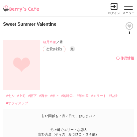
ログイン
メニュー
Sweet Summer Valentine
1
遊月水都
／著
恋愛(純愛)
完
作品情報
#七夕
#上司
#部下
#再会
#年上
#地味OL
#年の差
#エリート
#結婚
#オフィスラブ
甘い関係も７月７日で、おしまい？
元上司でエリートな恋人
空野充彦（そらの みつひこ・３４歳）