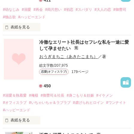
#幼なじみ
#溺愛
#再会
#両片想い
#初恋
#スパダリ
#大人の恋
#御曹司
#独占欲
#ハッピーエンド
表紙を見る
冷徹なエリート社長はセフレな私を一途に愛
して孕ませたい
完
幼なじみの哲平に淡い恋心を抱いていた美桜。

おうぎまちこ（あきたこまち）
／著
しかし、ある出来事をきっかけに二人の関係は壊れてしまう。

総文字数/207,975
関係修復もできないまま、美桜は両親の離婚によって

179ページ
恋愛(オフィスラブ)
引っ越すことになり、哲平とも離れ離れになった。

それから約十二年後。

450
過去の傷から、二度と会いたくないと思っていた哲平に

#溺愛＆執着愛
#俺様
#御曹司＆社長
#身ごもり＆妊娠
#イケメン
運命のような再会を果たす。

#オフィスラブ
#いちゃいちゃ＆ラブラブ
#虐げられヒロイン
#ワンナイト
そして、ひょんなことから

#ハッピーエンド
酔った勢いで一夜を共にしてしまった。

表紙を見る
さらに、美桜が初めてだと知った哲平は

『責任をとる、結婚しよう』と真っ直ぐに告げてきた。

　おかしな噂を流されて前の職場でうまくいかなかった梅田美