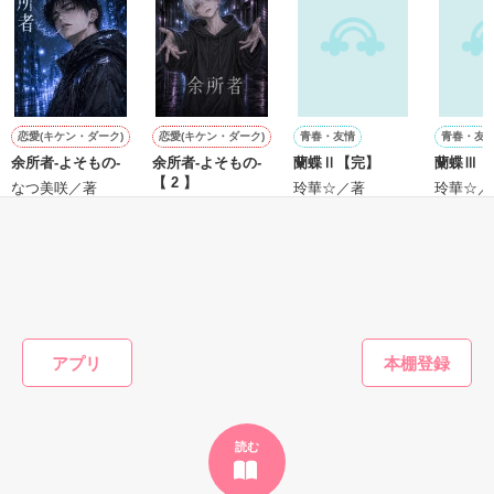
鷹哉『宜しくな、俺の雛子』🦅

雛子『俺の……ひぃ、雛子？！！！』🐥

作品を読む
シゴデキで冷徹な上司が見せる素顔は、なぜか想像以上に甘く
て……🐥💓🦅

恋愛(キケン・ダーク)
恋愛(キケン・ダーク)
青春・友情
青春・友
余所者-よそもの-
余所者-よそもの-
蘭蝶Ⅱ【完】
蘭蝶Ⅲ【
※表紙も作中使用の画像も全てフリー素材です。

【 2 】
※執筆期間2026.6.3〜7.20完結です。　

なつ美咲／著
玲華☆／著
玲華☆／
なつ美咲／著
※他サイトさんにて恋愛トレンド1位でした〜良かったら読ん
で頂けると嬉しいです。
もっと見る
作品を読む
かんたん検索の条件を変える
アプリ
読む