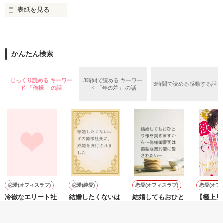
表紙を見る
作品を読む
止まっていたはずの二人の時間が、再び動き出す。

舞川雛子（26）は大手お菓子メーカー、三日月製菓コーポレー
再会から始まる、溺愛ラブ。

ションの企画戦略室で働いている。

また雛子には2年前から付き合いはじめ、半年前から同棲を始
2026.6.5～2026.7.25

かんたん検索
めた、同期で恋人の石垣守（26）がいるのだが、後輩の姫原由
羅（24）との浮気が発覚した上、いつのまにか元カノにされて
いた。

じっくり読める キーワー
3時間で読める キーワー
3時間で読める感動する話
守と由羅から『便利屋雛子』と馬鹿にされ、一人こっそり泣い
ド 「俺様」 の話
ド 「年の差」 の話
＊以前、公開していた話の改稿版です＊

ていた雛子に、企画戦略室の上司である雪瀬鷹哉（29）が
『──俺と結婚してくれないか』といきなりプロポーズをしてき
た上、同居まで提案してきて──？

鷹哉『宜しくな、俺の雛子』🦅

雛子『俺の……ひぃ、雛子？！！！』🐥

作品を読む
シゴデキで冷徹な上司が見せる素顔は、なぜか想像以上に甘く
て……🐥💓🦅

恋愛(オフィスラブ)
恋愛(純愛)
恋愛(オフィスラブ)
恋愛(オフ
冷徹なエリート社
結婚したくないは
結婚してもおひと
【極上旦
※表紙も作中使用の画像も全てフリー素材です。

長はセフレな私を
ずの俺様社長に、
り様を貫きますか
ーズ】今
※執筆期間2026.6.3〜7.20完結です。　

一途に愛して孕ま
成婚を強行されま
ら～俺様御曹司は
が欲しい
※他サイトさんにて恋愛トレンド1位でした〜良かったら読ん