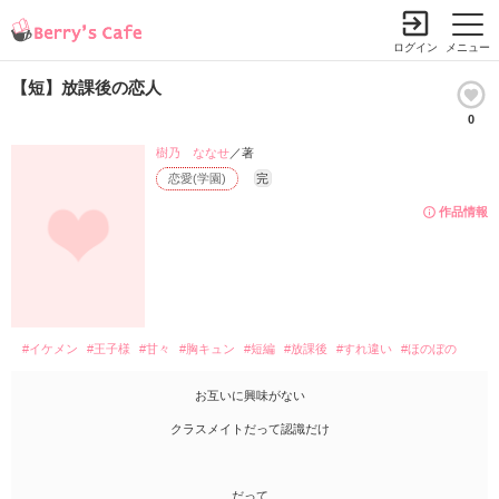
ログイン
メニュー
【短】放課後の恋人
0
樹乃 ななせ
／著
恋愛(学園)
完
作品情報
#イケメン
#王子様
#甘々
#胸キュン
#短編
#放課後
#すれ違い
#ほのぼの
お互いに興味がない
クラスメイトだって認識だけ
だって