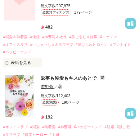
しかし、ある出来事をきっかけに二人の関係は壊れてしまう。

総文字数/207,975
関係修復もできないまま、美桜は両親の離婚によって

179ページ
恋愛(オフィスラブ)
引っ越すことになり、哲平とも離れ離れになった。

それから約十二年後。

482
過去の傷から、二度と会いたくないと思っていた哲平に

#溺愛＆執着愛
#俺様
#御曹司＆社長
#身ごもり＆妊娠
#イケメン
運命のような再会を果たす。

#オフィスラブ
#いちゃいちゃ＆ラブラブ
#虐げられヒロイン
#ワンナイト
そして、ひょんなことから

#ハッピーエンド
酔った勢いで一夜を共にしてしまった。

表紙を見る
さらに、美桜が初めてだと知った哲平は

『責任をとる、結婚しよう』と真っ直ぐに告げてきた。

　おかしな噂を流されて前の職場でうまくいかなかった梅田美
戸惑う美桜とは裏腹に、好きという気持ちを隠すことなく

返事も溺愛もキスのあとで
完
桜は、海外で傷心旅行をしていたところ、日本人美青年と出会
甘やかしてくる。

い、酒の勢いもあり一夜限りの関係となる。

遊野煌
／著
　帰国後、美桜は新しい職場でワンナイトした美青年と再会。
そんなある日、哲平は美桜がストーカー被害に

総文字数/112,403
なんと彼の正体は、とある財閥御曹司にも関わらず、一族を離
遭っていることを知る。

190ページ
恋愛(純愛)
れて起業した新進気鋭の実業家、社内でも冷徹だと評判な社長
美桜を守るため、哲平は同居を提案してきて――。

――御影恭司その人だったのだ――！

　なぜか恭司から飼い猫の世話係を命じられた美桜は、猫の世
192
話を口実にしばしば呼び出された上、二人はいわゆる身体だけ
夏木美桜(なつきみお)

#オフィスラブ
#溺愛
#執着愛
#御曹司
#ハッピーエンド
#結婚
#独占欲
✕

#ラブラブ
#職業ヒーロー
#上司
鳴海哲平 (なるみてっぺい)
