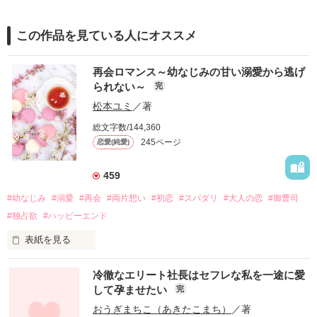
この作品を見ている人にオススメ
再会ロマンス～幼なじみの甘い溺愛から逃げ
られない～
完
松本ユミ
／著
総文字数/144,360
245ページ
恋愛(純愛)
459
#幼なじみ
#溺愛
#再会
#両片想い
#初恋
#スパダリ
#大人の恋
#御曹司
#独占欲
#ハッピーエンド
表紙を見る
冷徹なエリート社長はセフレな私を一途に愛
して孕ませたい
完
幼なじみの哲平に淡い恋心を抱いていた美桜。

おうぎまちこ（あきたこまち）
／著