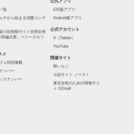
公式アプリ
一覧
iOS版アプリ
ェチから始まる溺愛コンテ
Android版アプリ
公式アカウント
版小説投稿サイト合同企画
の長編大賞」ベリーズカフ
X（Twitter）
YouTube
スメ
関連サイト
フェ特別連載
野いちご
ナンバー
小説サイト ノベマ！
ックナンバー
東京女性のための情報サイ
ト OZmall