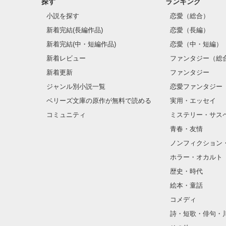
探す
ランキング
小説を探す
恋愛（総合）
新着完結(長編作品)
恋愛（長編）
新着完結(中・短編作品)
恋愛（中・短編）
新着レビュー
ファンタジー（総
新着更新
ファンタジー
ジャンル別小説一覧
恋愛ファンタジー
ベリーズ文庫の原作が無料で読める
実用・エッセイ
コミュニティ
ミステリー・サス
青春・友情
ノンフィクション
ホラー・オカルト
歴史・時代
絵本・童話
コメディ
詩・短歌・俳句・