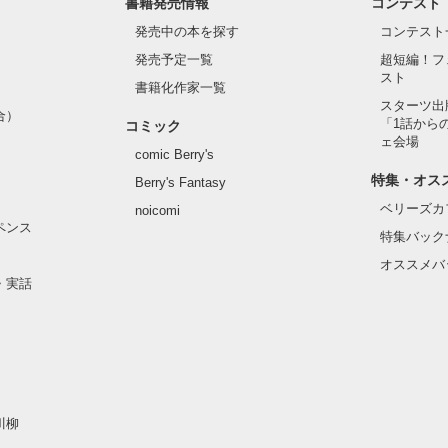
書籍発売情報
コンテスト
発売中の本を探す
コンテスト
発売予定一覧
超短編！フ
スト
書籍化作家一覧
スターツ出
合）
「1話から
コミック
ェ会場
comic Berry's
特集・オス
Berry's Fantasy
ベリーズカ
noicomi
ペンス
特集バック
オススメバ
・実話
川柳