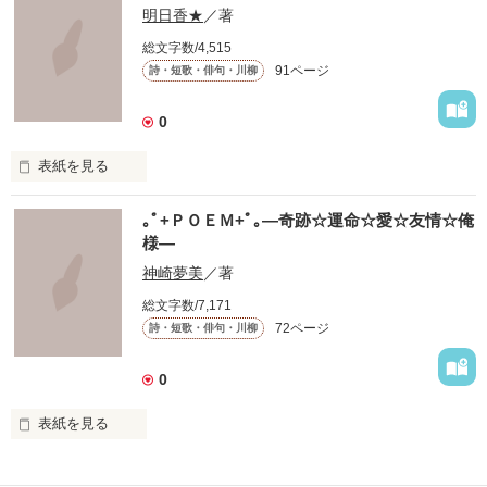
明日香★
／著
作品を読む
総文字数/4,515
91ページ
詩・短歌・俳句・川柳
0
表紙を見る
　このせかいにいる

｡ﾟ+ＰＯＥＭ+ﾟ｡―奇跡☆運命☆愛☆友情☆俺
　たくさんのきみへ

様―
　たくさんの気持ちと思い出を､､､

神崎夢美
／著
総文字数/7,171
 これは短歌です

72ページ
詩・短歌・俳句・川柳
 限られた字数のなかであるときふとあふれた気持ちを表現しま
した。

 これを呼んでなにか感じてもらえるなら幸いです。

0
 もしこの短歌を気に入ってくださったのなら投票よろしくおね
表紙を見る
がいします。

いろんな

 一応完結になっていますが、まだまだ更新します
