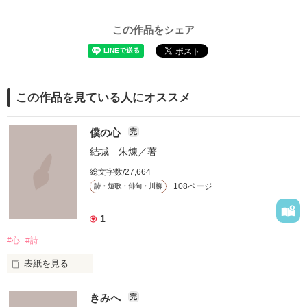
この作品をシェア
この作品を見ている人にオススメ
僕の心
完
結城 朱煉
／著
総文字数/27,664
108ページ
詩・短歌・俳句・川柳
1
#心
#詩
表紙を見る
僕の心を詩っぽく書いています
きみへ
完