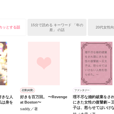
姫原由羅（24）との浮気が発覚した上、いつのまにか元カノにされてい
便利屋雛子』と馬鹿にされ、一人こっそり泣いていた雛子に、企画戦略
）が『──俺と結婚してくれないか』といきなりプロポーズをしてきた上
ていた話の改稿版です＊

15分で読める キーワード 「年の
俺の雛子』🦅

スカッとする話
20代女性
差」 の話
ひぃ、雛子？！！！』🐥

上司が見せる素顔は、なぜか想像以上に甘くて……🐥💓🦅

作品を読む
用の画像も全てフリー素材です。

.6.3〜7.20完結です。　

にて恋愛トレンド1位でした〜良かったら読んで頂けると嬉しいです。
作品を読む
恋愛(純愛)
ファンタジー
好きな人
好きを百万回。 〜Revenge
理不尽な婚約破棄をさ
私は身を
at Boston〜
にきた女性の復讐劇～
。
子は、怒らせてはいけ
saddy／著
人物を怒らせた。～