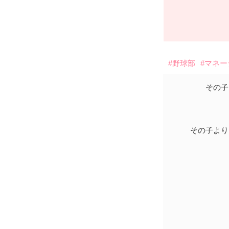
#野球部
#マネ
その子
その子より