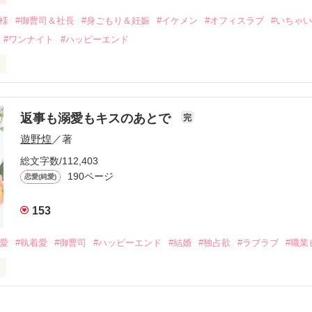
会を果たす。

俺様
#御曹司＆社長
#身ごもり＆妊娠
#イケメン
#オフィスラブ
#いちゃ
なことから

#ワンナイト
#ハッピーエンド
夜を共にしてしまった。

初めてだと知った哲平は

結婚しよう』と真っ直ぐに告げてきた。

流されて前の職場でうまくいかなかった梅田美桜は、海外で傷心旅行を
裏腹に、好きという気持ちを隠すことなく

年と出会い、酒の勢いもあり一夜限りの関係となる。



は新しい職場でワンナイトした美青年と再会。なんと彼の正体は、とあ
返事も溺愛もキスのあとで
完
族を離れて起業した新進気鋭の実業家、社内でも冷徹だと評判な社長―
哲平は美桜がストーカー被害に

遊野煌
／著
―！

を知る。

ら飼い猫の世話係を命じられた美桜は、猫の世話を口実にしばしば呼び
、哲平は同居を提案してきて――。

総文字数/112,403
190ページ
恋愛(純愛)
みお)

153
作品を読む
みてっぺい)

溺愛
#執着愛
#御曹司
#ハッピーエンド
#結婚
#独占欲
#ラブラブ
#職業
ずの二人の時間が、再び動き出す。

、溺愛ラブ。

）は大手お菓子メーカー、三日月製菓コーポレーションの企画戦略室で働
7.25

年前から付き合いはじめ、半年前から同棲を始めた、同期で恋人の石垣守