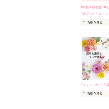
運命のような再
#溺愛＆執着愛
#
そして、ひょん
#虐げられヒロイン
酔った勢いで一
表紙を見る
さらに、美桜が
『責任をとる、
　おかしな噂を
戸惑う美桜とは
ろ、日本人美青
甘やかしてくる。
　帰国後、美桜
も関わらず、一
そんなある日、
人だったのだ―
遭っていること
　なぜか恭司か
美桜を守るため
夏木美桜(なつき
✕

鳴海哲平 (なる
#オフィスラブ
#
止まっていたは
表紙を見る
再会から始まる
舞川雛子（26
2026.6.5～2026.
また雛子には2