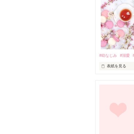
#幼なじみ
#溺愛
表紙を見る
幼なじみの哲平
しかし、ある出
関係修復もでき
引っ越すことに
それから約十二
過去の傷から、