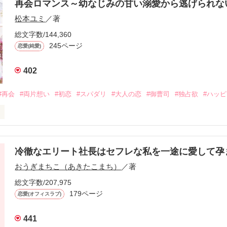
再会ロマンス～幼なじみの甘い溺愛から逃げられ
松本ユミ
／著
総文字数/144,360
245ページ
恋愛(純愛)
402
#再会
#両片想い
#初恋
#スパダリ
#大人の恋
#御曹司
#独占欲
#ハッ
冷徹なエリート社長はセフレな私を一途に愛して孕
に淡い恋心を抱いていた美桜。

おうぎまちこ（あきたこまち）
／著
来事をきっかけに二人の関係は壊れてしまう。

ないまま、美桜は両親の離婚によって

総文字数/207,975
なり、哲平とも離れ離れになった。

179ページ
恋愛(オフィスラブ)
年後。

441
二度と会いたくないと思っていた哲平に
