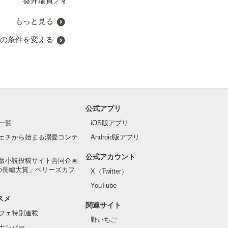
葵井瑞貴／著
ち）／著
もっと見る
の条件を変える
公式アプリ
一覧
iOS版アプリ
ェチから始まる溺愛コンテ
Android版アプリ
公式アカウント
版小説投稿サイト合同企画
の長編大賞」ベリーズカフ
X（Twitter）
YouTube
スメ
関連サイト
フェ特別連載
野いちご
ナンバー