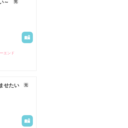
ない～
完
ピーエンド
ませたい
完