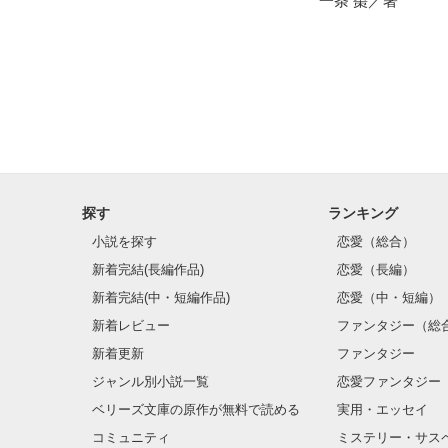
一条 棗／著
探す
ランキング
小説を探す
恋愛（総合）
新着完結(長編作品)
恋愛（長編）
新着完結(中・短編作品)
恋愛（中・短編）
新着レビュー
ファンタジー（総
新着更新
ファンタジー
ジャンル別小説一覧
恋愛ファンタジー
ベリーズ文庫の原作が無料で読める
実用・エッセイ
コミュニティ
ミステリー・サス