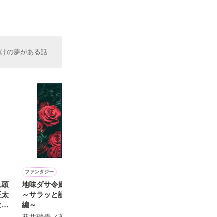
た。

室の上司である
、同居まで提案
向けの夢がある話
ファンタジー
恋愛(学園)
恋愛(純愛)
恋愛(オフィスラブ)
れ頭
地味ダサ令嬢ローズの反撃
卒業前の屋上、セーラー服
ギャルに幸せなクリスマス
世界くんの想い
王太
～サラッと読める下克上短
で先生と……
を･･･
遊野煌／著
ない
編～
おうぎまちこ（あきたこま
SHIRO／著