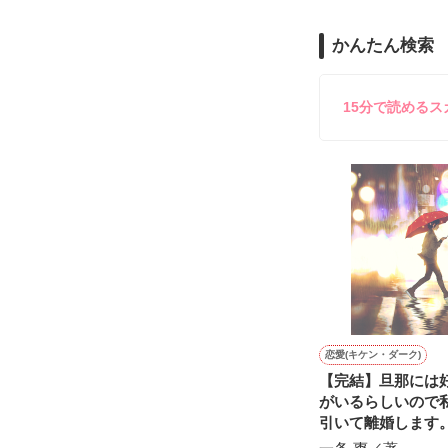
のだが、後輩の
守と由羅から『
かんたん検索
雪瀬鷹哉（29
＊以前、公開し
してきて──？

鷹哉『宜しくな、
15分で読める
雛子『俺の……
シゴデキで冷徹な
※表紙も作中使
※執筆期間2026
※他サイトさん
恋愛(キケン・ダーク)
【完結】旦那には
がいるらしいので
引いて離婚します