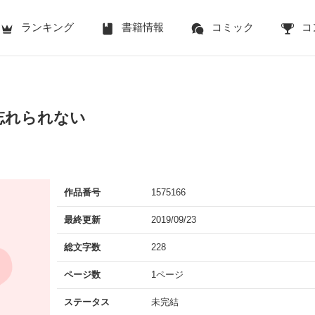
ランキング
書籍情報
コミック
コ
忘れられない
作品番号
1575166
最終更新
2019/09/23
総文字数
228
ページ数
1ページ
ステータス
未完結