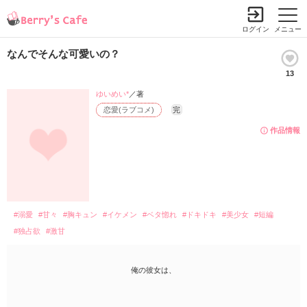
ログイン
メニュー
なんでそんな可愛いの？
13
ゆいめい*
／著
恋愛(ラブコメ)
完
作品情報
#溺愛
#甘々
#胸キュン
#イケメン
#ベタ惚れ
#ドキドキ
#美少女
#短編
#独占欲
#激甘
俺の彼女は、