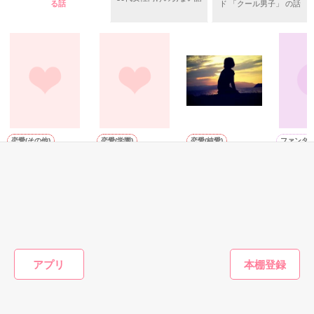
守と由羅から『便利屋雛子』と馬鹿にされ、一人こっそり泣い
る話
ド 「クール男子」 の話
＊以前、公開していた話の改稿版です＊

ていた雛子に、企画戦略室の上司である雪瀬鷹哉（29）が
『──俺と結婚してくれないか』といきなりプロポーズをしてき
た上、同居まで提案してきて──？

鷹哉『宜しくな、俺の雛子』🦅

雛子『俺の……ひぃ、雛子？！！！』🐥

作品を読む
シゴデキで冷徹な上司が見せる素顔は、なぜか想像以上に甘く
て……🐥💓🦅

恋愛(その他)
恋愛(学園)
恋愛(純愛)
ファンタ
いつか、伝えて
小悪魔な幼なじみ
好きの代わりにサ
魔法の戦
※表紙も作中使用の画像も全てフリー素材です。

ヨナラを《完》
《bellat
※執筆期間2026.6.3〜7.20完結です。　

shizu／著
西那／著
清木さな／著
TOC／著
※他サイトさんにて恋愛トレンド1位でした〜良かったら読ん
で頂けると嬉しいです。
もっと見る
作品を読む
かんたん検索の条件を変える
アプリ