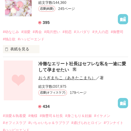
総文字数/144,360
245ページ
恋愛(純愛)
395
#幼なじみ
#溺愛
#再会
#両片想い
#初恋
#スパダリ
#大人の恋
#御曹司
#独占欲
#ハッピーエンド
表紙を見る
冷徹なエリート社長はセフレな私を一途に愛
して孕ませたい
完
幼なじみの哲平に淡い恋心を抱いていた美桜。

おうぎまちこ（あきたこまち）
／著
しかし、ある出来事をきっかけに二人の関係は壊れてしまう。

総文字数/207,975
関係修復もできないまま、美桜は両親の離婚によって

179ページ
恋愛(オフィスラブ)
引っ越すことになり、哲平とも離れ離れになった。

それから約十二年後。

434
過去の傷から、二度と会いたくないと思っていた哲平に

#溺愛＆執着愛
#俺様
#御曹司＆社長
#身ごもり＆妊娠
#イケメン
運命のような再会を果たす。

#オフィスラブ
#いちゃいちゃ＆ラブラブ
#虐げられヒロイン
#ワンナイト
そして、ひょんなことから

#ハッピーエンド