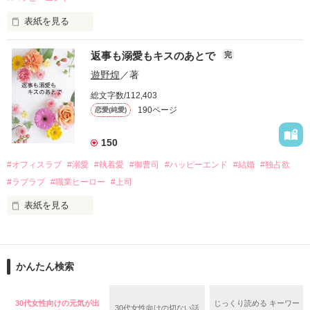
酔った勢いで一夜を共にしてしまった。

表紙を見る
さらに、美桜が初めてだと知った哲平は

『責任をとる、結婚しよう』と真っ直ぐに告げてきた。

　おかしな噂を流されて前の職場でうまくいかなかった梅田美
戸惑う美桜とは裏腹に、好きという気持ちを隠すことなく

返事も溺愛もキスのあとで
完
桜は、海外で傷心旅行をしていたところ、日本人美青年と出会
甘やかしてくる。

い、酒の勢いもあり一夜限りの関係となる。

遊野煌
／著
　帰国後、美桜は新しい職場でワンナイトした美青年と再会。
そんなある日、哲平は美桜がストーカー被害に

総文字数/112,403
なんと彼の正体は、とある財閥御曹司にも関わらず、一族を離
遭っていることを知る。

190ページ
恋愛(純愛)
れて起業した新進気鋭の実業家、社内でも冷徹だと評判な社長
美桜を守るため、哲平は同居を提案してきて――。

――御影恭司その人だったのだ――！

　なぜか恭司から飼い猫の世話係を命じられた美桜は、猫の世
150
話を口実にしばしば呼び出された上、二人はいわゆる身体だけ
夏木美桜(なつきみお)

#オフィスラブ
#溺愛
#執着愛
#御曹司
#ハッピーエンド
#結婚
#独占欲
✕

#ラブラブ
#職業ヒーロー
#上司
鳴海哲平 (なるみてっぺい)

表紙を見る
作品を読む
止まっていたはずの二人の時間が、再び動き出す。

舞川雛子（26）は大手お菓子メーカー、三日月製菓コーポレー
再会から始まる、溺愛ラブ。

ションの企画戦略室で働いている。

また雛子には2年前から付き合いはじめ、半年前から同棲を始
2026.6.5～2026.7.25

かんたん検索
めた、同期で恋人の石垣守（26）がいるのだが、後輩の姫原由
羅（24）との浮気が発覚した上、いつのまにか元カノにされて
いた。

30代女性向けの元気が出
じっくり読める キーワー
30代女性向けの切ない話