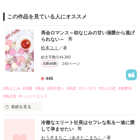
この作品を見ている人にオススメ
再会ロマンス～幼なじみの甘い溺愛から逃げ
られない～
完
松本ユミ
／著
総文字数/144,360
245ページ
恋愛(純愛)
445
#幼なじみ
#溺愛
#再会
#両片想い
#初恋
#スパダリ
#大人の恋
#御曹司
#独占欲
#ハッピーエンド
表紙を見る
冷徹なエリート社長はセフレな私を一途に愛
して孕ませたい
完
幼なじみの哲平に淡い恋心を抱いていた美桜。

おうぎまちこ（あきたこまち）
／著