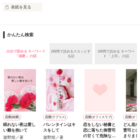
表紙を見る
作品を読む
止まっていたはずの二人の時間が、再び動き出す。

舞川雛子（26）は大手お菓子メーカー、三日月製菓コーポレー
再会から始まる、溺愛ラブ。

ションの企画戦略室で働いている。

また雛子には2年前から付き合いはじめ、半年前から同棲を始
2026.6.5～2026.7.25

かんたん検索
めた、同期で恋人の石垣守（26）がいるのだが、後輩の姫原由
羅（24）との浮気が発覚した上、いつのまにか元カノにされて
いた。

15分で読める キーワード
2時間で読めるスカッとす
1時間で読める キーワー
守と由羅から『便利屋雛子』と馬鹿にされ、一人こっそり泣い
「溺愛」 の話
る話
ド 「上司」 の話
＊以前、公開していた話の改稿版です＊

ていた雛子に、企画戦略室の上司である雪瀬鷹哉（29）が
『──俺と結婚してくれないか』といきなりプロポーズをしてき
た上、同居まで提案してきて──？

鷹哉『宜しくな、俺の雛子』🦅

雛子『俺の……ひぃ、雛子？！！！』🐥

作品を読む
シゴデキで冷徹な上司が見せる素顔は、なぜか想像以上に甘く
て……🐥💓🦅

恋愛(純愛)
恋愛(ラブコメ)
恋愛(オフィスラブ)
恋愛(オフ
眠れない夜は愛し
バレンタインはキ
恋をしない秘書と
どん底か
※表紙も作中使用の画像も全てフリー素材です。

い雛を抱いて
スをして
恋に落ちた御曹司
曹司との
※執筆期間2026.6.3〜7.20完結です。　

の甘くて危険な攻
まりまし
遊野煌／著
遊野煌／著
※他サイトさんにて恋愛トレンド1位でした〜良かったら読ん