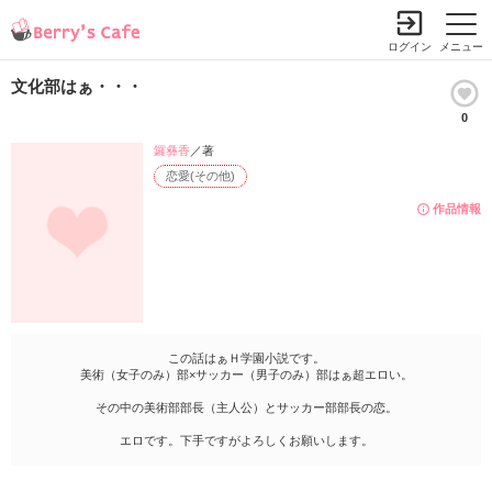
ログイン
メニュー
文化部はぁ・・・
0
鑼彝香
／著
恋愛(その他)
作品情報
この話はぁＨ学園小説です。
美術（女子のみ）部×サッカー（男子のみ）部はぁ超エロい。
その中の美術部部長（主人公）とサッカー部部長の恋。
エロです。下手ですがよろしくお願いします。