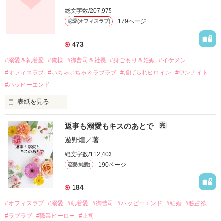
しかし、ある出来事をきっかけに二人の関係は壊れてしまう。

総文字数/207,975
関係修復もできないまま、美桜は両親の離婚によって

179ページ
恋愛(オフィスラブ)
引っ越すことになり、哲平とも離れ離れになった。

それから約十二年後。

473
過去の傷から、二度と会いたくないと思っていた哲平に

#溺愛＆執着愛
#俺様
#御曹司＆社長
#身ごもり＆妊娠
#イケメン
運命のような再会を果たす。

#オフィスラブ
#いちゃいちゃ＆ラブラブ
#虐げられヒロイン
#ワンナイト
そして、ひょんなことから

#ハッピーエンド
酔った勢いで一夜を共にしてしまった。

表紙を見る
さらに、美桜が初めてだと知った哲平は

『責任をとる、結婚しよう』と真っ直ぐに告げてきた。

　おかしな噂を流されて前の職場でうまくいかなかった梅田美
戸惑う美桜とは裏腹に、好きという気持ちを隠すことなく

返事も溺愛もキスのあとで
完
桜は、海外で傷心旅行をしていたところ、日本人美青年と出会
甘やかしてくる。

い、酒の勢いもあり一夜限りの関係となる。

遊野煌
／著
　帰国後、美桜は新しい職場でワンナイトした美青年と再会。
そんなある日、哲平は美桜がストーカー被害に

総文字数/112,403
なんと彼の正体は、とある財閥御曹司にも関わらず、一族を離
遭っていることを知る。

190ページ
恋愛(純愛)
れて起業した新進気鋭の実業家、社内でも冷徹だと評判な社長
美桜を守るため、哲平は同居を提案してきて――。

――御影恭司その人だったのだ――！

　なぜか恭司から飼い猫の世話係を命じられた美桜は、猫の世
184
話を口実にしばしば呼び出された上、二人はいわゆる身体だけ
夏木美桜(なつきみお)

#オフィスラブ
#溺愛
#執着愛
#御曹司
#ハッピーエンド
#結婚
#独占欲
✕

#ラブラブ
#職業ヒーロー
#上司
鳴海哲平 (なるみてっぺい)
