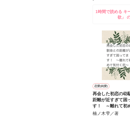
＊以前、公開し
してきて──？

1時間で読める キ
鷹哉『宜しくな、
欲」 
雛子『俺の……
シゴデキで冷徹な
※表紙も作中使
※執筆期間2026
※他サイトさん
恋愛(純愛)
再会した初恋の幼
距離が近すぎて困
す！ ～離れて初
く恋～
楠ノ木雫／著