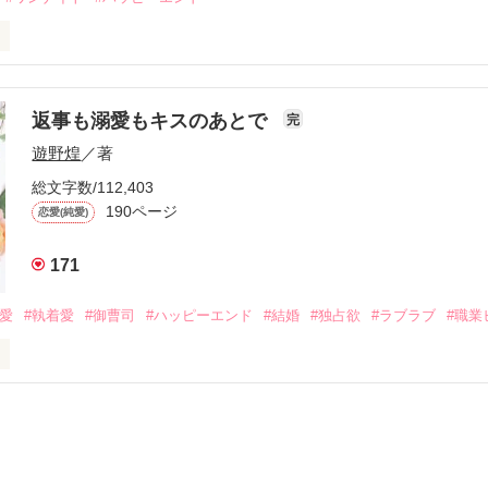
初めてだと知った哲平は

結婚しよう』と真っ直ぐに告げてきた。

流されて前の職場でうまくいかなかった梅田美桜は、海外で傷心旅行を
裏腹に、好きという気持ちを隠すことなく

年と出会い、酒の勢いもあり一夜限りの関係となる。



は新しい職場でワンナイトした美青年と再会。なんと彼の正体は、とあ
返事も溺愛もキスのあとで
完
族を離れて起業した新進気鋭の実業家、社内でも冷徹だと評判な社長―
哲平は美桜がストーカー被害に

遊野煌
／著
―！

を知る。

ら飼い猫の世話係を命じられた美桜は、猫の世話を口実にしばしば呼び
、哲平は同居を提案してきて――。

総文字数/112,403
190ページ
恋愛(純愛)
みお)

171
作品を読む
みてっぺい)

溺愛
#執着愛
#御曹司
#ハッピーエンド
#結婚
#独占欲
#ラブラブ
#職業
ずの二人の時間が、再び動き出す。

、溺愛ラブ。

）は大手お菓子メーカー、三日月製菓コーポレーションの企画戦略室で働
7.25

年前から付き合いはじめ、半年前から同棲を始めた、同期で恋人の石垣守
姫原由羅（24）との浮気が発覚した上、いつのまにか元カノにされてい
便利屋雛子』と馬鹿にされ、一人こっそり泣いていた雛子に、企画戦略
）が『──俺と結婚してくれないか』といきなりプロポーズをしてきた上