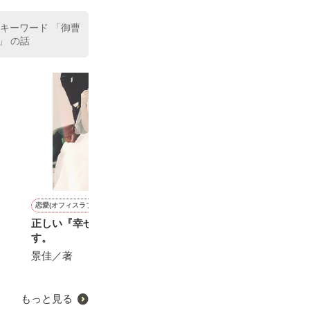
 キーワード 「御曹
」 の話
恋愛(オフィスラブ)
恋愛(純愛)
恋愛(その他)
恋愛(学園)
正しい『幸せ』保証致しま
あなたの運命の人に逢わせ
(続編)ありきたりな恋の話
ニコイチ。
す。
てあげます
ですが、忘れられない恋で
時岡 空／著
す［出産・育児編］
景佳／著
佐倉 蘭／著
にしのそら／著
もっと見る