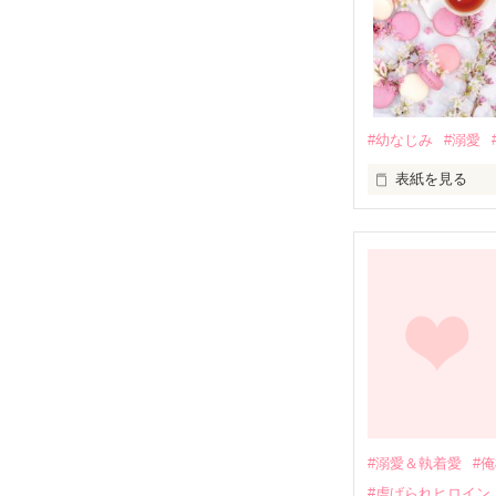
#幼なじみ
#溺愛
表紙を見る
幼なじみの哲平
しかし、ある出
関係修復もでき
引っ越すことに
それから約十二
過去の傷から、
運命のような再
#溺愛＆執着愛
#
そして、ひょん
#虐げられヒロイン
酔った勢いで一