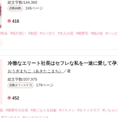
総文字数/144,360
245ページ
恋愛(純愛)
416
#再会
#両片想い
#初恋
#スパダリ
#大人の恋
#御曹司
#独占欲
#ハッ
冷徹なエリート社長はセフレな私を一途に愛して孕
に淡い恋心を抱いていた美桜。

おうぎまちこ（あきたこまち）
／著
来事をきっかけに二人の関係は壊れてしまう。

ないまま、美桜は両親の離婚によって

総文字数/207,975
なり、哲平とも離れ離れになった。

179ページ
恋愛(オフィスラブ)
年後。

452
二度と会いたくないと思っていた哲平に

会を果たす。

俺様
#御曹司＆社長
#身ごもり＆妊娠
#イケメン
#オフィスラブ
#いちゃ
なことから

#ワンナイト
#ハッピーエンド
夜を共にしてしまった。
