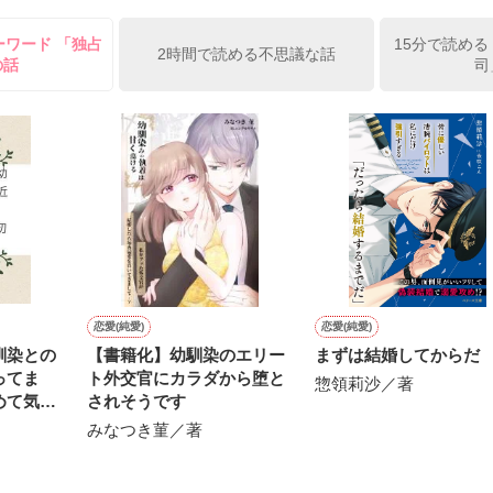
ていた話の改稿版です＊

ーワード 「独占
15分で読める
俺の雛子』🦅

2時間で読める不思議な話
の話
司
ひぃ、雛子？！！！』🐥

上司が見せる素顔は、なぜか想像以上に甘くて……🐥💓🦅

作品を読む
用の画像も全てフリー素材です。

.6.3〜7.20完結です。　

にて恋愛トレンド1位でした〜良かったら読んで頂けると嬉しいです。
作品を読む
恋愛(純愛)
恋愛(純愛)
馴染との
【書籍化】幼馴染のエリー
まずは結婚してからだ
ってま
ト外交官にカラダから堕と
惣領莉沙／著
めて気付
されそうです
みなつき菫／著