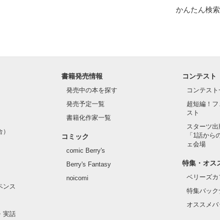
かんたん検索
書籍発売情報
コンテスト
発売中の本を探す
コンテスト
発売予定一覧
超短編！フ
スト
書籍化作家一覧
スターツ出
合）
「1話から
コミック
ェ会場
comic Berry's
特集・オス
Berry's Fantasy
ベリーズカ
noicomi
ペンス
特集バック
オススメバ
・実話