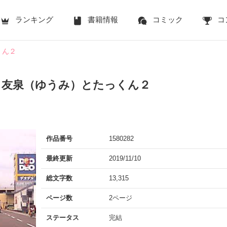
ランキング
書籍情報
コミック
コ
くん２
】友泉（ゆうみ）とたっくん２
作品番号
1580282
最終更新
2019/11/10
総文字数
13,315
ページ数
2ページ
ステータス
完結