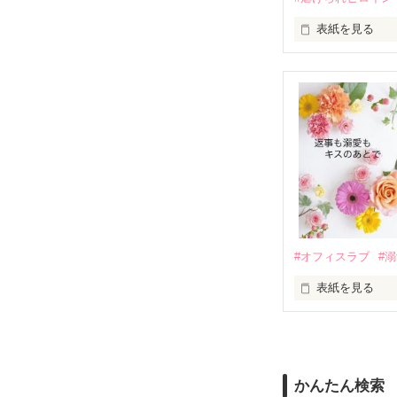
表紙を見る
さらに、美桜が
『責任をとる、
　おかしな噂を
戸惑う美桜とは
ろ、日本人美青
甘やかしてくる。
　帰国後、美桜
も関わらず、一
そんなある日、
人だったのだ―
遭っていること
　なぜか恭司か
美桜を守るため
夏木美桜(なつき
✕

鳴海哲平 (なる
#オフィスラブ
#
止まっていたは
表紙を見る
再会から始まる
舞川雛子（26
2026.6.5～2026.
また雛子には2
のだが、後輩の
守と由羅から『
かんたん検索
雪瀬鷹哉（29