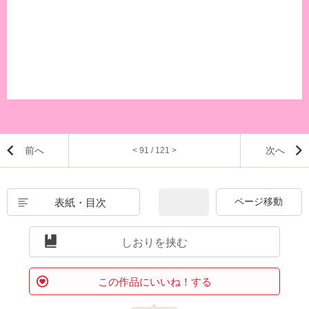
前へ
次へ
< 91 / 121 >
表紙・目次
しおりを挟む
この作品にいいね！する