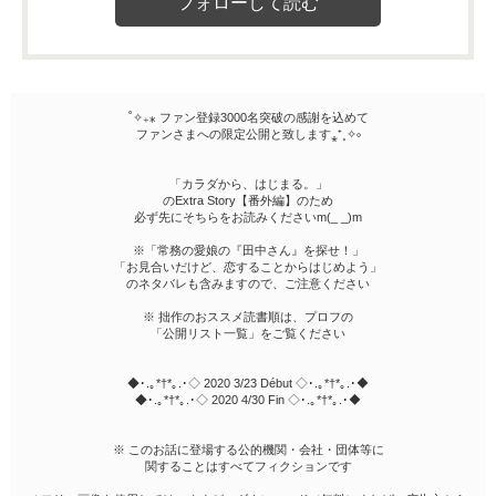
˚✧₊⁎ ファン登録3000名突破の感謝を込めて
ファンさまへの限定公開と致します⁎⁺˳✧༚
「カラダから、はじまる。」
のExtra Story【番外編】のため
必ず先にそちらをお読みくださいm(_ _)m
※「常務の愛娘の『田中さん』を探せ！」
「お見合いだけど、恋することからはじめよう」
のネタバレも含みますので、ご注意ください
※ 拙作のおススメ読書順は、プロフの
「公開リスト一覧」をご覧ください
◆･.｡*†*｡.･◇ 2020 3/23 Début ◇･.｡*†*｡.･◆
◆･.｡*†*｡.･◇ 2020 4/30 Fin ◇･.｡*†*｡.･◆
※ このお話に登場する公的機関・会社・団体等に
関することはすべてフィクションです