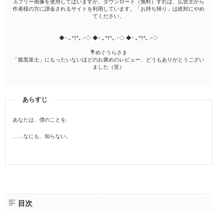
⚠️フリー画像を使用してはいますが、ダウンロード（無料）すれば、広告主から
作者様の方に課金されるサイトを利用しています。「お持ち帰り」は絶対にやめ
てください。
◆･.｡*†*｡.･◇ ◆･.｡*†*｡.･◇ ◆･.｡*†*｡.･◇
💐めぐうらさま
「腹黒策士」にもったいないほどのお褒めのレビュー、どうもありがとうござい
ました（笑）
あらすじ
あなたは、僕のことを、
……なにも、知らない。
目次