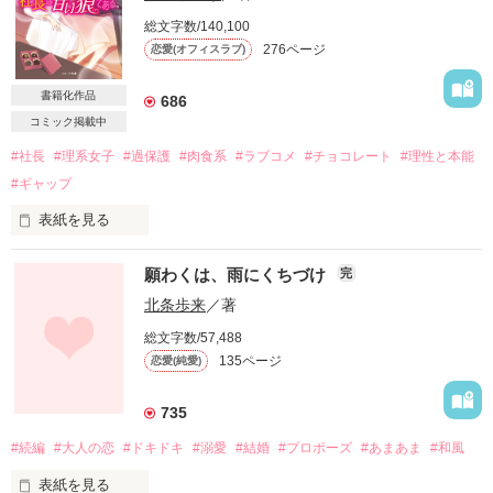
総文字数/140,100
276ページ
恋愛(オフィスラブ)
書籍化作品
686
コミック掲載中
#社長
#理系女子
#過保護
#肉食系
#ラブコメ
#チョコレート
#理性と本能
#ギャップ
表紙を見る
願わくは、雨にくちづけ
完
白衣に眼鏡という職場スタイル、

マニアックな理系話や実験が好きな私は、

北条歩来
／著
世間一般では“リケジョ”と呼ばれるらしい。

総文字数/57,488
135ページ
恋愛(純愛)
甘い恋愛に憧れているのは普通の女子と同じ

だけれど、いつも失敗ばかり。

735
そんな私に、パーフェクトな社長はこう説く。

#続編
#大人の恋
#ドキドキ
#溺愛
#結婚
#プロポーズ
#あまあま
#和風
“恋愛は頭で考えるものではなく、

表紙を見る
本能が大事だ”と。
