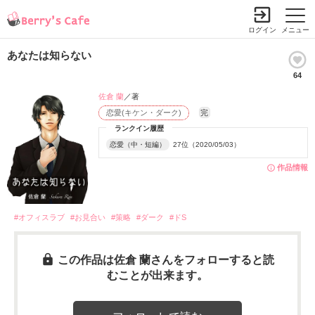
ログイン
メニュー
あなたは知らない
64
佐倉 蘭
／著
恋愛(キケン・ダーク)
完
ランクイン履歴
恋愛（中・短編）
27位（2020/05/03）
作品情報
#オフィスラブ
#お見合い
#策略
#ダーク
#ドS
この作品は佐倉 蘭さんをフォローすると読
むことが出来ます。