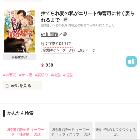
※「24時間の独占欲」（完結）の続編です

捨てられ妻の私がエリート御曹司に甘く娶ら
「今のキスで崩れただろ、お前のその凝り固まった理性。

れるまで
完
もっと壊してやろうか？」

[原題]サレ妻の私を幼馴染の御曹司が奪いにきました
〝俺の奥さんになって〟

砂川雨路
／著
ことあるごとにプロポーズをしてくれる彼

……すみません、

総文字数/104,772
ちょっと意味がわからないんですが。

193ページ
恋愛(キケン・ダーク)
幸せに満ちる日々に立ちはだかるのは

書籍化作品
 ﾟ*｡＊⌒＊｡*ﾟ＊⌒＊ﾟ*｡＊⌒＊｡*ﾟ＊⌒＊ﾟ*｡*ﾟ

938
秘められていた彼の真実と

#御曹司
#サレ妻
#裏切り
#純愛
#溺愛
決して甘くない現実

仕事中は穏やかで紳士的な彼が

表紙を見る
ふたりきりになるとキス好きな肉食狼と化し、

さらにとびきり過保護になるのはなぜ？

私の夫には愛人がいる

◇◆ﾟ+..+ﾟﾟ+..+ﾟﾟ+..+ﾟ+..+ﾟﾟ+..+ﾟ◆◇

愛のない政略結婚だとわかっていたけれど

十河　伊鈴（そごう　いすず）

「逃げられなくて残念だったな。

かんたん検索
夫に無視されて暮らしていくのはみじめで虚しい

俺に守られるために生まれてきたんだと思え」

×

そんな私を見つけてくれた彼

2時間で読める キーワー
2時間で読める キーワー
5分で読めるワクワクする
立花　煌　（たちばな　こう）

ド 「独占欲」 の話
ド 「オフィスラブ」 の話
話
こんなセリフをかましてくる社長の生態と、

「その男におまえを任せておけない」
