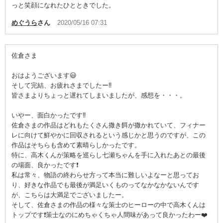
っと笑顔になれたひとときでした。
めぐうら
さん
2020/05/16 07:31
佐倉さま
おはようございます😃
そして完結、お疲れさまでしたー‼️
皆さまよりちょっと遅れてしまいましたが、感想を・・・。
いやー、面白かったです‼️
佐倉さまの作品はどれもたくさん撒き餌が撒かれていて、フィナー
レに向けて鮮やかに回収されるという感じかと思うのですが、この
作品はそちらも含めて素晴らしかったです。
特に、高木くんが策略を巡らし七瀬ちゃんを手に入れたあとの最後
の場面、良かったです❗
私は常々、物語の終わらせ方って本当に難しいよなーと思ってお
り、好きな作品でも最後が満足いくものってなかなかないんです
が、こちらは大満足でございましたー。
そして、佐倉さまの作品の様々な策士のヒーローの中で高木くんは
トップです❗策士なのにめちゃくちゃ人間味があって良かったわー❤️