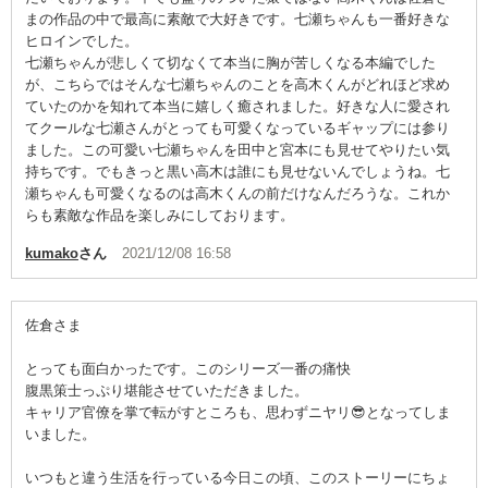
まの作品の中で最高に素敵で大好きです。七瀬ちゃんも一番好きな
ヒロインでした。
七瀬ちゃんが悲しくて切なくて本当に胸が苦しくなる本編でした
が、こちらではそんな七瀬ちゃんのことを高木くんがどれほど求め
ていたのかを知れて本当に嬉しく癒されました。好きな人に愛され
てクールな七瀬さんがとっても可愛くなっているギャップには参り
ました。この可愛い七瀬ちゃんを田中と宮本にも見せてやりたい気
持ちです。でもきっと黒い高木は誰にも見せないんでしょうね。七
瀬ちゃんも可愛くなるのは高木くんの前だけなんだろうな。これか
らも素敵な作品を楽しみにしております。
kumako
さん
2021/12/08 16:58
佐倉さま
とっても面白かったです。このシリーズ一番の痛快
腹黒策士っぷり堪能させていただきました。
キャリア官僚を掌で転がすところも、思わずニヤリ😎となってしま
いました。
いつもと違う生活を行っている今日この頃、このストーリーにちょ