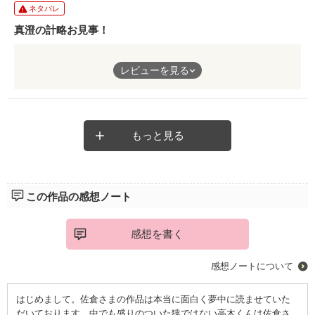
ネタバレ
真澄の計略お見事！
どの男よりも狡猾、ターゲットにたいしての追い込み見事です。
レビューを見る
ノンキャリの彼が一番出来る男ですね。
家元としての教育が、あるいみ早くから社会を、そして女を知っ
ているから、キャリアで官僚の世界しか知らない男三人(お父さ
ん含め)よりしたたかなのが痛快でした。
もっと見る
この作品の感想ノート
感想を書く
感想ノートについて
はじめまして。佐倉さまの作品は本当に面白く夢中に読ませていた
だいております。中でも盛りのついた猿ではない高木くんは佐倉さ