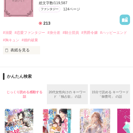
総文字数/119,587
＊この世界のお金はお札にさせてください。

124ページ
ファンタジー
バンジーした侯爵令嬢の先にいたのは

＊なろう、カクヨム、アルファポリス掲載中
甘いマスクの公爵様の頭上でした

213
「ど、どいてぇぇぇえ！！！！！」

#溺愛
#恋愛ファンタジー
#身分差
#騎士団員
#男爵令嬢
#ハッピーエンド
作品を読む
「…は？」

#胸キュン
#婚約破棄
表紙を見る
そんな最悪の出会いを果たした二人

目が覚めたら、自分の隣に知らない男が眠っていた。

かんたん検索
リリィ・ロゼッタ侯爵令嬢

朝の鍛錬が迫っていて置いていったが……

ふんわりとした淡いピンクの髪に澄んだ水色の瞳

鍛錬後の業務中に遭遇、彼はあの近衛騎士団長だと判明した。

じっくり読める感動する
20代女性向けの キーワー
15分で読める キーワード
透き通るほど白い肌と華奢の手足

話
ド 「独占欲」 の話
「御曹司」 の話
お人形のように可愛いらしい見た目とは裏腹に

残念なほどに自由でお気楽なお転婆令嬢

「あの、本当に、何でもしますのでクビだけは……」

「そうだな……黙ってはおいてやろう。だが、何でもするとい
ギル・レイヴン公爵

う言葉は言わないほうがいい」
