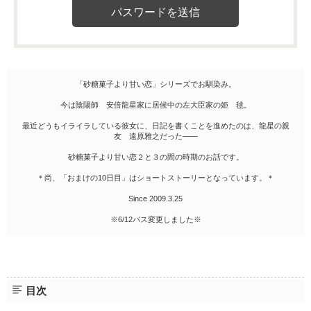
「砂糖菓子より甘い恋」シリーズでお馴染み。
今は陰陽師 安倍龍星家に居候中の左大臣家の姫 毬。
最近どうもイライラしている彼女に、日記を書くことを進めたのは、龍星の親
友 遠原雅之だった――
砂糖菓子より甘い恋２と３の間の時期のお話です。
＊尚、「おまけの10日目」はショートストーリーとなっています。＊
Since 2009.3.25
※6/12パス変更しました※
目次