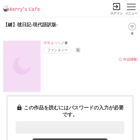
ログイン
メニュー
【鍵】毬日記‐現代語訳版‐
0
華寅まつり
／著
ファンタジー
完
作品情報
この作品を読むにはパスワードの入力が必要
です。