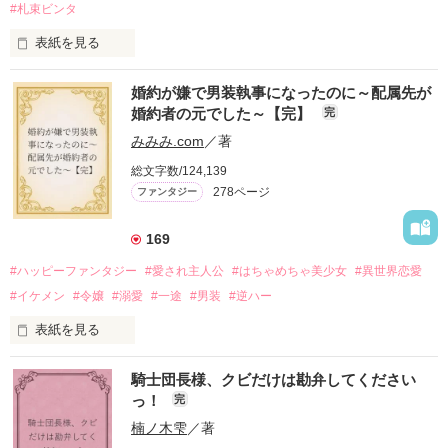
#札束ビンタ
表紙を見る
かつては英雄と呼ばれた父は事業で失敗ばかり。

婚約が嫌で男装執事になったのに～配属先が
そのせいで極貧生活を送るオリヴィア・ディルムーンは、母が
婚約者の元でした～【完】
完
倒れたことをきっかけに娼婦になり稼ごうと屋敷を飛び出し
た。

みみみ.com
／著
娼館（たぶん）の店主は札束でビンタしてくる謎の男。

総文字数/124,139
金と引き換えに雇われたと思いきや……契約結婚だった！？

278ページ
ファンタジー
裏社会を牛耳るロベールは仮面をつけており、謎が多いが幸せ
な結婚生活を満喫中。

そこでロベールを慕うアリスに一方的に敵視され、嫌がらせを
169
受けるもオリヴィアには効果なし。

#ハッピーファンタジー
#愛され主人公
#はちゃめちゃ美少女
#異世界恋愛
勘違いから始まる初夜騒動に危険ばかりの血まみれ新婚生活。

#イケメン
#令嬢
#溺愛
#一途
#男装
#逆ハー
次第にロベールはオリヴィアを気にかけるように……？

表紙を見る
「この金が欲しければ、俺の言うことに従え」

「──はい、喜んで！」

騎士団長様、クビだけは勘弁してください
出会いは最悪、結婚生活は最高……？

＼異世界ラブコメ×ハッピーファンタジー／

っ！
完
愛を知らない公爵と天然怪力令嬢の溺愛バイオレンスラブコメ
ディです。

楠ノ木雫
／著
「いやっほぉぉおお〜い！！！！」
