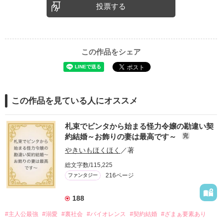
投票する
この作品をシェア
この作品を見ている人にオススメ
札束でビンタから始まる怪力令嬢の勘違い契
約結婚～お飾りの妻は最高です～
完
やきいもほくほく
／著
総文字数/115,225
216ページ
ファンタジー
188
#主人公最強
#溺愛
#裏社会
#バイオレンス
#契約結婚
#ざまぁ要素あり