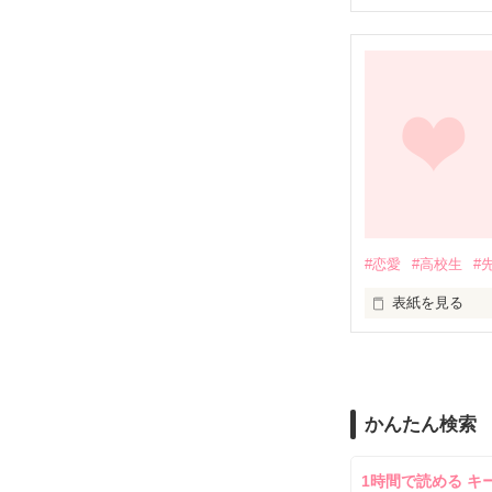
　　「久しぶり
毎年、秋が来る
　𓈒𓏸⑅︎ ┈┈┈┈┈┈┈┈┈
この香りが漂う
君を思い出す。

　　　　　救急
　　りすこども
              離洲　悠南

　　　　Haruna 
何年経っても

#恋愛
#高校生
#
この香りだけは。
表紙を見る
　　　　　×

普通なら、進ん
忘れる事が出来
       救命救急科・救命医

キミとの想い出。
痛い思いをする
　　　医薬品メ
かんたん検索
憂鬱でたまらな
　　　　榛名　
　　　Koudai Ha
1時間で読める キ
2013.10.07
