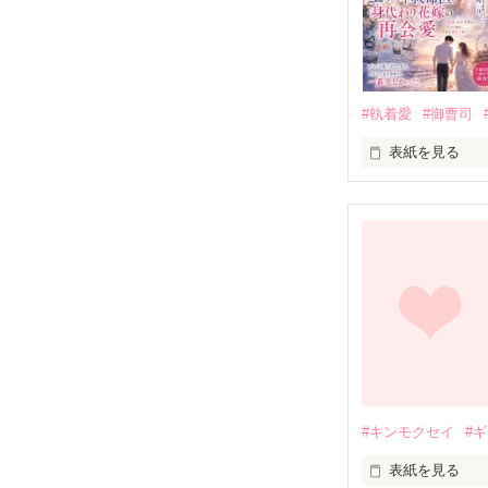
#執着愛
#御曹司
表紙を見る
　　「……航大
    今から二年前、私は大好きだった彼に別れを告げた。

　　もう会わな
#キンモクセイ
#
　まさか従姉の
表紙を見る