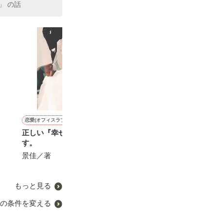
」 の話
恋愛(オフィスラブ)
恋愛(オフィスラブ)
恋愛(その他)
恋愛(オフィスラブ)
正しい『幸せ』保証致しま
ぶぶ漬けでもいかが？
(続編)ありきたりな恋の話
伝えてみたくて
す。
ですが、忘れられない恋で
副社長はフィア
saddy／著
す［出産・育児編］
する〜
景佳／著
にしのそら／著
愛てぃな／著
もっと見る
の条件を変える