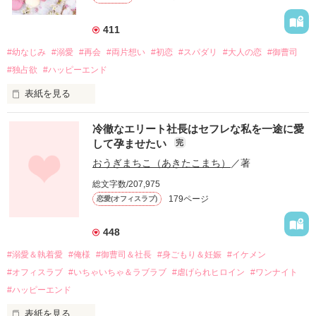
411
#幼なじみ
#溺愛
#再会
#両片想い
#初恋
#スパダリ
#大人の恋
#御曹司
#独占欲
#ハッピーエンド
表紙を見る
冷徹なエリート社長はセフレな私を一途に愛
して孕ませたい
完
幼なじみの哲平に淡い恋心を抱いていた美桜。

おうぎまちこ（あきたこまち）
／著
しかし、ある出来事をきっかけに二人の関係は壊れてしまう。

総文字数/207,975
関係修復もできないまま、美桜は両親の離婚によって

179ページ
恋愛(オフィスラブ)
引っ越すことになり、哲平とも離れ離れになった。

それから約十二年後。

448
過去の傷から、二度と会いたくないと思っていた哲平に

#溺愛＆執着愛
#俺様
#御曹司＆社長
#身ごもり＆妊娠
#イケメン
運命のような再会を果たす。

#オフィスラブ
#いちゃいちゃ＆ラブラブ
#虐げられヒロイン
#ワンナイト
そして、ひょんなことから

#ハッピーエンド
酔った勢いで一夜を共にしてしまった。

表紙を見る