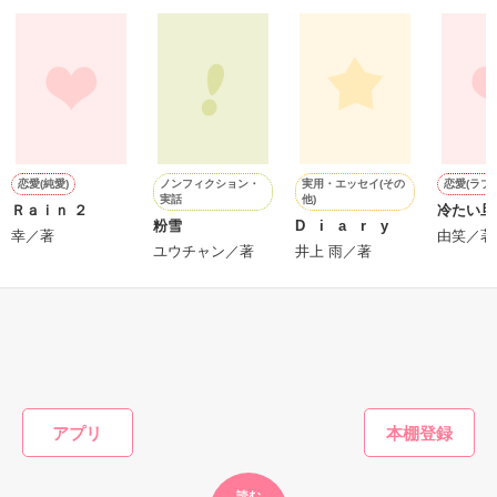
『──俺と結婚してくれないか』といきなりプロポーズをしてき
た上、同居まで提案してきて──？

鷹哉『宜しくな、俺の雛子』🦅

雛子『俺の……ひぃ、雛子？！！！』🐥

作品を読む
シゴデキで冷徹な上司が見せる素顔は、なぜか想像以上に甘く
て……🐥💓🦅

ノンフィクション・
実用・エッセイ(その
恋愛(純愛)
恋愛(ラブ
実話
他)
Ｒａｉｎ ２
冷たい旦
※表紙も作中使用の画像も全てフリー素材です。

粉雪
D i a r y
※執筆期間2026.6.3〜7.20完結です。　

幸／著
由笑／著
ユウチャン／著
井上 雨／著
※他サイトさんにて恋愛トレンド1位でした〜良かったら読ん
で頂けると嬉しいです。
もっと見る
作品を読む
かんたん検索の条件を変える
アプリ
読む