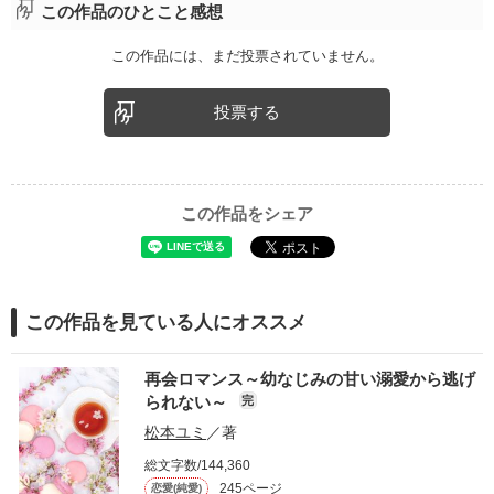
この作品のひとこと感想
この作品には、まだ投票されていません。
投票する
この作品をシェア
この作品を見ている人にオススメ
再会ロマンス～幼なじみの甘い溺愛から逃げ
られない～
完
松本ユミ
／著
総文字数/144,360
245ページ
恋愛(純愛)