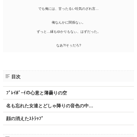
でも俺には、甘ったるい吐気のざれ言…
俺なんかに関係なぃ。
ずっと…縁もゆかりもなぃ、はずだった。
なあ?!そぅだろ?
目次
ﾌﾟﾚｲﾎﾞｰｲの心意と薄曇りの空
名も忘れた女達とどしゃ降りの音色の中…
顔の消えたｽﾄﾗｯﾌﾟ