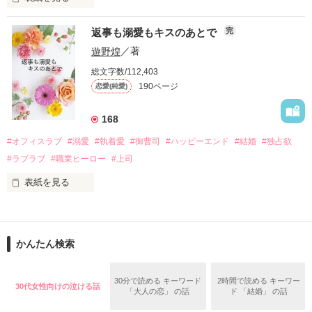
さらに、美桜が初めてだと知った哲平は

『責任をとる、結婚しよう』と真っ直ぐに告げてきた。

　おかしな噂を流されて前の職場でうまくいかなかった梅田美
戸惑う美桜とは裏腹に、好きという気持ちを隠すことなく

返事も溺愛もキスのあとで
完
桜は、海外で傷心旅行をしていたところ、日本人美青年と出会
甘やかしてくる。

い、酒の勢いもあり一夜限りの関係となる。

遊野煌
／著
　帰国後、美桜は新しい職場でワンナイトした美青年と再会。
そんなある日、哲平は美桜がストーカー被害に

総文字数/112,403
なんと彼の正体は、とある財閥御曹司にも関わらず、一族を離
遭っていることを知る。

190ページ
恋愛(純愛)
れて起業した新進気鋭の実業家、社内でも冷徹だと評判な社長
美桜を守るため、哲平は同居を提案してきて――。

――御影恭司その人だったのだ――！

　なぜか恭司から飼い猫の世話係を命じられた美桜は、猫の世
168
話を口実にしばしば呼び出された上、二人はいわゆる身体だけ
夏木美桜(なつきみお)

#オフィスラブ
#溺愛
#執着愛
#御曹司
#ハッピーエンド
#結婚
#独占欲
✕

#ラブラブ
#職業ヒーロー
#上司
鳴海哲平 (なるみてっぺい)

表紙を見る
作品を読む
止まっていたはずの二人の時間が、再び動き出す。

舞川雛子（26）は大手お菓子メーカー、三日月製菓コーポレー
再会から始まる、溺愛ラブ。

ションの企画戦略室で働いている。

また雛子には2年前から付き合いはじめ、半年前から同棲を始
2026.6.5～2026.7.25

かんたん検索
めた、同期で恋人の石垣守（26）がいるのだが、後輩の姫原由
羅（24）との浮気が発覚した上、いつのまにか元カノにされて
いた。

30分で読める キーワード
2時間で読める キーワー
30代女性向けの泣ける話
守と由羅から『便利屋雛子』と馬鹿にされ、一人こっそり泣い
「大人の恋」 の話
ド 「結婚」 の話
＊以前、公開していた話の改稿版です＊

ていた雛子に、企画戦略室の上司である雪瀬鷹哉（29）が