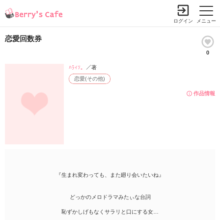
ログイン
メニュー
恋愛回数券
0
ﾊﾗｨｿ。
／著
恋愛(その他)
作品情報
『生まれ変わっても、また廻り会いたいね』
どっかのメロドラマみたぃな台詞
恥ずかしげもなくサラリと口にする女…