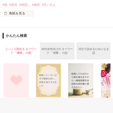
#猫
#因習
#神隠し
#梅雨
#言い伝え
高い壁に阻まれ、出る事が出来ない街。

2015.12.27.完結公開

表紙を見る
現れる獣のような怪物。

「七つまでは神様からの預かりもの」――そんな古い言い伝え
を、僕は信じていなかった。

俺達は、生きる為に人を殺す。

かんたん検索
作品を読む
父と別れた母に連れられ、祖母の家で暮らし始めた六歳の夏。
雨が止むたび庭先へ現れるオッドアイの白猫と、「八月まで待
ってほしかった」と繰り返す祖母。

ガチャで自分を強くする。

じっくり読める キーワー
40代女性向けの キーワー
15分で読めるためになる
ド 「俺様」 の話
ド 「溺愛」 の話
話
やがて僕は……。
作品を読む
作品を読む
恋愛(オフィスラブ)
恋愛(純愛)
恋愛(オフィスラブ)
恋愛(オフ
冷徹なエリート社
結婚したくないは
結婚してもおひと
【極上旦
長はセフレな私を
ずの俺様社長に、
り様を貫きますか
ーズ】今