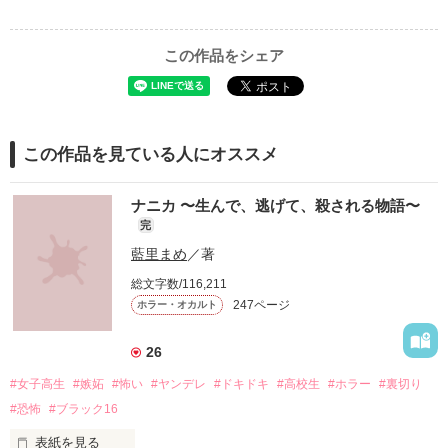
この作品をシェア
この作品を見ている人にオススメ
ナニカ 〜生んで、逃げて、殺される物語〜
完
藍里まめ
／著
総文字数/116,211
247ページ
ホラー・オカルト
26
#女子高生
#嫉妬
#怖い
#ヤンデレ
#ドキドキ
#高校生
#ホラー
#裏切り
#恐怖
#ブラック16
表紙を見る