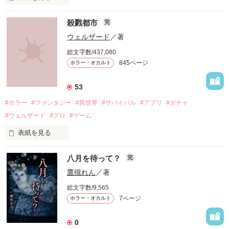
殺戮都市
完
ウェルザード
／著
総文字数/437,080
「お願い、正気に戻って！」

845ページ
ホラー・オカルト
「ずっと一緒にいてあげる。

53
地獄で恋を、やり直そうね……」

#ホラー
#ファンタジー
#異世界
#サバイバル
#アプリ
#ガチャ
#ウェルザード
#グロ
#ゲーム
自分勝手な女子高生たちの

表紙を見る
円形の都市で、生きる為に人を殺す。

恋と友情、そして……

八月を待って？
完
バケモノを生んで、殺して、殺される物語。

鷹槻れん
／著
定められたシステムに抗う事が出来ずに、流されるままに。

総文字数/9,565
7ページ
ホラー・オカルト
殺し殺され、命の灯が完全に消えるまで。

0