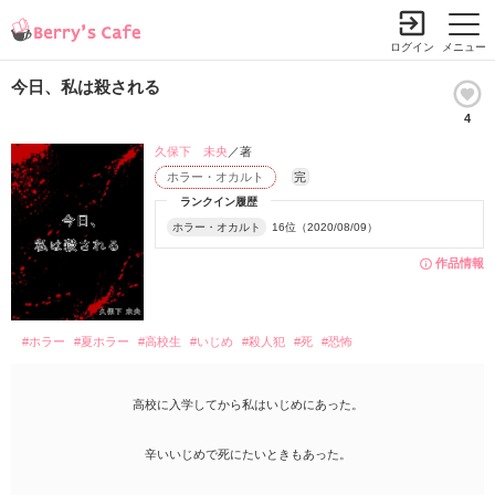
ログイン
メニュー
今日、私は殺される
4
久保下 未央
／著
ホラー・オカルト
完
ランクイン履歴
ホラー・オカルト
16位（2020/08/09）
作品情報
#ホラー
#夏ホラー
#高校生
#いじめ
#殺人犯
#死
#恐怖
高校に入学してから私はいじめにあった。
辛いいじめで死にたいときもあった。