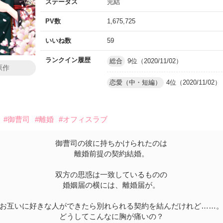
ステータス
完結
PV数
1,675,725
いいね数
59
ランクイン履歴
総合
9位（2020/11/02）
原作
恋愛（中・短編）
4位（2020/11/02）
#御曹司
#離婚
#オフィスラブ
御曹司の彼に持ちかけられたのは
離婚前提の契約結婚。
双方の思惑は一致しているものの
婚姻届の横には、離婚届が。
お互いに好きな人ができたら別れられる契約を結んだけれど……
どうしてこんなに胸が痛いの？