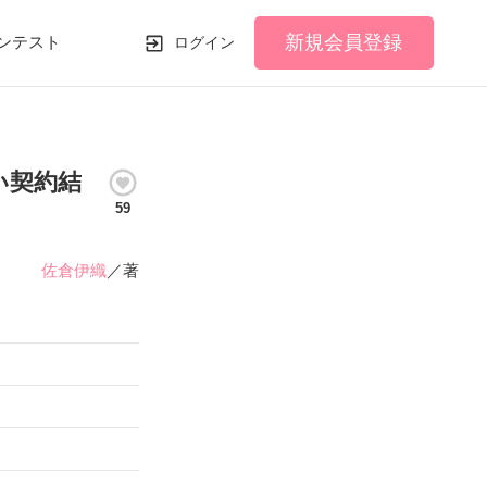
新規会員登録
ンテスト
ログイン
い契約結
59
佐倉伊織
／著