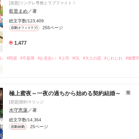
[原題]ツンデレ専務とラブファイト！
くなかったよ……）

藍里まめ
／著
ていた心の鍵が嫌な音を立てて外れる気がした。

総文字数/123,409
255ページ
恋愛(オフィスラブ)
千堂　大輔です」

もないような顔をして優しい微笑みを湛えた。

1,477
デレ
#同居
#不器用
#お見合い
#上司
#OL
#大人の恋
#じれじれ
#御曹
２８歳　　サイエンスコーポレーション　東京本社　海外事業部　主任

３３歳　　サイエンスコーポレーション　東京本社　秘書室長

です。文庫には書き下ろし番外編がついています。

極上蜜夜～一夜の過ちから始める契約結婚～
完
恋って……？

下された同居命令。

[原題]密約マリッジ
水守恵蓮
／著
せて振ってやると言う。

.11〜2017.5.24　

総文字数/14,364
に誘惑してきても、

in-off 2作目です★

25ページ
恋愛(純愛)
たりしない。

み頂けると幸いです！

一度」
