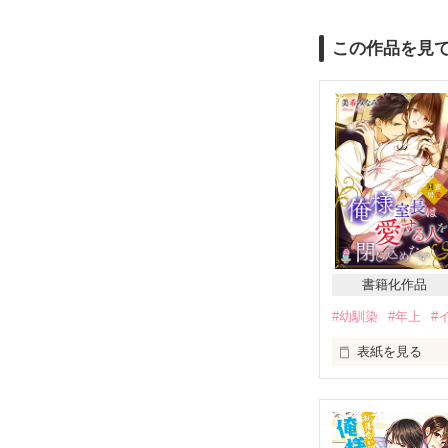
この作品を見
書籍化作品
#幼馴染
#年上
#
表紙を見る
「…初めまして
何とか言葉を振
（なんでここに