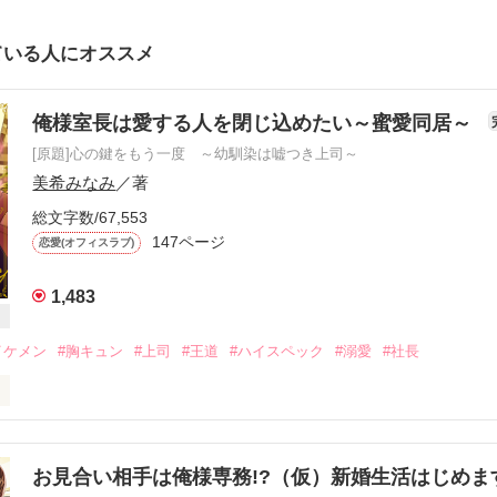
ている人にオススメ
俺様室長は愛する人を閉じ込めたい～蜜愛同居～
[原題]心の鍵をもう一度 ～幼馴染は嘘つき上司～
美希みなみ
／著
総文字数/67,553
147ページ
恋愛(オフィスラブ)
1,483
イケメン
#胸キュン
#上司
#王道
#ハイスペック
#溺愛
#社長
。片桐　塔子です。」

り絞った。

お見合い相手は俺様専務!?（仮）新婚生活はじめ
いるの？）
