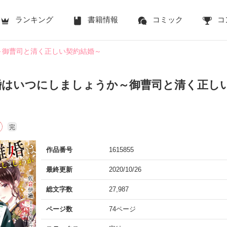
ランキング
書籍情報
コミック
コ
～御曹司と清く正しい契約結婚～
婚はいつにしましょうか～御曹司と清く正し
完
作品番号
1615855
最終更新
2020/10/26
総文字数
27,987
ページ数
74ページ