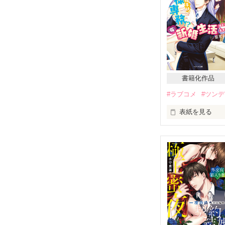
（今更、会いた
しっかりと掛け
「初めまして。
その彼は、何事
書籍化作品
#ラブコメ
#ツン
片桐　塔子　　
表紙を見る
千堂　大輔　　
＊改稿前の文章
幼馴染って、初
突然、専務から
彼は私を惚れさ
START  2017.5
だけど、どんな
副社長には内緒、sp
私は絶対に惚れ
合わせてお楽し
「心の鍵をもう