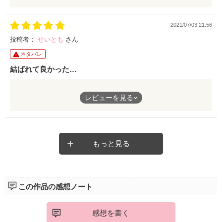
2021/07/03 21:56
投稿者：
せいとも
さん
ネタバレ
結ばれて良かった…
ふたりは順調に結ばれてお付き合いを始めたのに、まさかの凛子
レビューを見る
ちゃんのお父さんと渚さんの父親が蟠りがあったなんて…
幸せなふたりが離れる事になり、その後発覚する妊娠。
渚さんには、もっと凛子を追いかけて欲しかったと私情が入りな
もっと見る
がらも、最後まで読ませていただきました。
結果的に、沢山の人に助けられハッピーエンドになり満足です。
この作品の感想ノート
素敵な作品でした❗
感想を書く