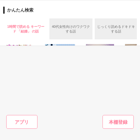
あなたの子を産み、ひとりで育てます。

その出来事が黎と菫の誤解だらけの不毛な時間の始まりとな
かんたん検索
作品を読む
り……。

大丈夫

この子とふたりで幸せになるから。

家族から冷たくされて孤独に生きてきた菫

1時間で読める キーワー
40代女性向けのワクワク
じっくり読めるドキドキ
ド 「結婚」 の話
する話
する話
いずれ紅尾ホールディングスのトップに立つ責任を背負いなが
……いや、ホント

ら菫を守り慈しむ黎

ホントに大丈夫だから……

ふたりの想いが重なり合うまでの時間は切なくてとても愛しい

復縁とか希望してないから！！！！

*・.+･｡*☆☆・.★･.+･｡*☆☆・.+

頑張るシングルマザー・陽鞠と

復縁する気満々の元カレ弁護士・修二。

2022年1月にベリーズ文庫より発売予定です。

恋愛(純愛)
ファンタジー
ファンタジー
恋愛(ラブ
可愛い2歳児・まりあを挟んで

『御曹司の激愛に身を委ねたら、愛し子を授かりました

偽装結婚の相手は
白い結婚で捨てら
冷徹狼陛下の子を
蜜別居？
ｽ
すったもんだの家族やり直し純愛ストーリー！

～愛を知らない彼女の婚前懐妊～』

疑い深い脳外科医
れた王妃は、「あ
授かりました！
に逢った
でした
なたのために王に
に住んで
せいとも／著
こちらは修正前の作品になります。

なります」と言っ
浮気相手
惣領莉沙／著
坂井ひなぎ／著
珠雪／著
＊＊＊＊＊

アプリ
た義弟の手を取る
ゃなくて
2020.9.21〜2020.9.25

です！)
もっと見る
たくさんのレビューありがとうございました！
