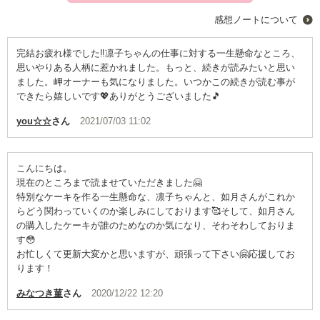
感想ノートについて
完結お疲れ様でした‼️凛子ちゃんの仕事に対する一生懸命なところ、
思いやりある人柄に惹かれました。もっと、続きが読みたいと思い
ました。岬オーナーも気になりました。いつかこの続きが読む事が
できたら嬉しいです💖ありがとうございました🎵
you☆☆
さん
2021/07/03 11:02
こんにちは。
現在のところまで読ませていただきました🤗
特別なケーキを作る一生懸命な、凛子ちゃんと、如月さんがこれか
らどう関わっていくのか楽しみにしております🥰そして、如月さん
の購入したケーキが誰のためなのか気になり、そわそわしておりま
す😳
お忙しくて更新大変かと思いますが、頑張って下さい🤗応援してお
ります！
みなつき菫
さん
2020/12/22 12:20