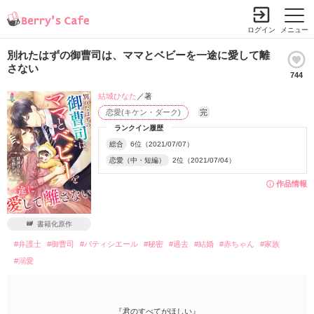
ログイン
メニュー
別れたはずの御曹司は、ママとベビーを一途に愛して離
さない
744
結城ひなた
／著
恋愛(キケン・ダーク)
完
ランクイン履歴
総合
6位（2021/07/07）
恋愛（中・短編）
2位（2021/07/04）
作品情報
書籍化原作
#弁護士
#御曹司
#パティシエール
#秘密
#過去
#結婚
#赤ちゃん
#家族
#溺愛
『君のすべてがほしい』