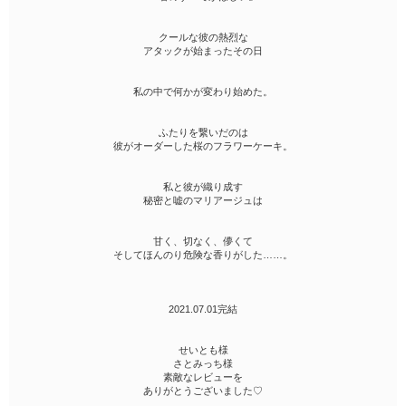
クールな彼の熱烈な
アタックが始まったその日
私の中で何かが変わり始めた。
ふたりを繋いだのは
彼がオーダーした桜のフラワーケーキ。
私と彼が織り成す
秘密と嘘のマリアージュは
甘く、切なく、儚くて
そしてほんのり危険な香りがした……。
2021.07.01完結
せいとも様
さとみっち様
素敵なレビューを
ありがとうございました♡