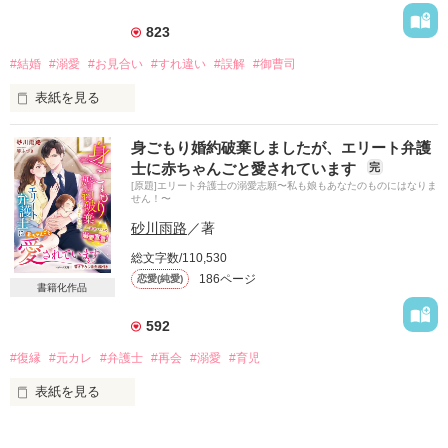
国内屈指の高級ホテル次期社長

823
白石諒太　32

（しらいしりょうた）

#結婚
#溺愛
#お見合い
#すれ違い
#誤解
#御曹司
表紙を見る
密かな恋心は嘘と誤解によって

実る気配はまるでない……

身ごもり婚約破棄しましたが、エリート弁護
「富川製紙」広報宣伝部

それでも期待しては傷ついて

士に赤ちゃんごと愛されています
完
御園　菫（みその　すみれ　25）

[原題]エリート弁護士の溺愛志願〜私も娘もあなたのものにはなりま
せん！〜
「紅尾システムソリューション」システム開発部

砂川雨路
／著
紅尾　黎（べにお　れい　28）

おかげさまでベリーズ文庫より２０１９年１１月に

書籍化されることになりました

総文字数/110,530
186ページ
恋愛(純愛)
書籍化作品
*・.+･｡*☆☆・.★･.+･｡*☆☆・.+

592
#復縁
#元カレ
#弁護士
#再会
#溺愛
#育児
菫は友人の紹介で知り合った黎に長く片想いを続けていた

その想いが実る気配はなく、実家に持ちこまれた見合いを受け
表紙を見る
ることにした

それは黎をあきらめるための見合いなのに、結局黎への恋心を
大好きなあなたと別れて

思い知らされるだけだった
