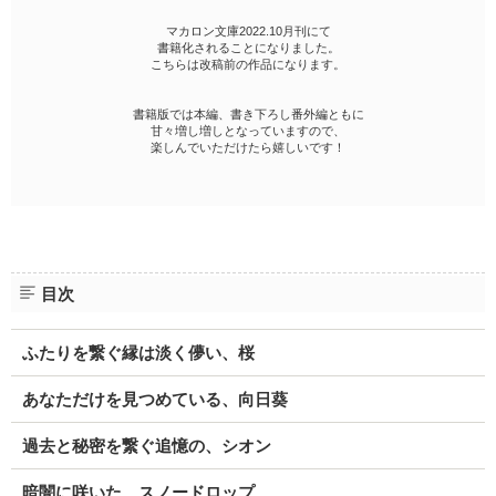
マカロン文庫2022.10月刊にて
書籍化されることになりました。
こちらは改稿前の作品になります。
書籍版では本編、書き下ろし番外編ともに
甘々増し増しとなっていますので、
楽しんでいただけたら嬉しいです！
目次
ふたりを繋ぐ縁は淡く儚い、桜
あなただけを見つめている、向日葵
過去と秘密を繋ぐ追憶の、シオン
暗闇に咲いた、スノードロップ