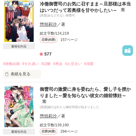
冷徹御曹司のお気に召すまま～旦那様は本当
はいつだって若奥様を甘やかしたい～
完
[原題]あなどれない御曹司
惣領莉沙
／著
総文字数/124,219
157ページ
恋愛(純愛)
書籍化作品
577
#政略結婚
#すれ違い
#誤解
#再会
#お見合い
#溺愛
表紙を見る
記憶の向こう側に残っている

御曹司の激愛に身を委ねたら、愛し子を授か
優しいまなざしと温かな手

りました～愛を知らない彼女の婚前懐妊～
完
愛のない結婚だとあきらめていても

[原題]嘘がばれたら極甘同居が始まりました
思い出すのは……

惣領莉沙
／著
ハウスメーカー社長令嬢

総文字数/139,190
如月彩実　25

（きさらぎあやみ）

294ページ
恋愛(純愛)
書籍化作品