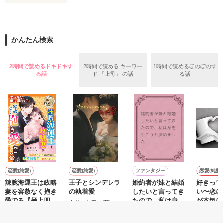
＝＝＝＝＝＝＝＝＝＝＝＝

「俺と出会ってから

かんたん検索
泣かせてばかりで…ゴメン…」

ユウは悲しく微笑む・・・・

2時間で読めるドキドキす
2時間で読める キーワー
1時間で読めるほのぼのす
る話
ド 「上司」 の話
る話
不倫　教師との禁断の愛

悩み傷つき　精一杯愛した人

「俺なら　亜恋を

泣かせたりしないのに…」

愛斗はまっすぐ私を見る。

恋愛(純愛)
恋愛(純愛)
ファンタジー
恋愛(純愛)
辣腕海運王は政略
王子とシンデレラ
婚約者が妹と結婚
好きって
妻を容赦なく抱き
の執着愛
したいと言ってき
い〜恋に
ユウと愛斗の間で

愛でる【極上四天
たので、私は身を
が本気に
七海 小雪／著
揺れ動く　私は

王シリーズ】
引こうと決めまし
ら、溺愛
若菜モモ／著
日下奈緒／著
にしのそ
た
ません〜
再び涙恋の魔法にかけられ
