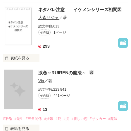
ネタバレ注意 イケメンシリーズ相関図
大森サジャ
／著
総文字数/613
1ページ
その他
293
表紙を見る
イケメンシリーズ相関図

涙恋～RUIRENの魔法～
完
第一弾から第十弾

Via
／著
総文字数/223,841
作品を読むのに役立てばと思います
441ページ
その他
13
作品を読む
#不倫
#先生
#三角関係
#妊娠
#死
#涙
#新しい恋
#サッカー
#魔法
表紙を見る