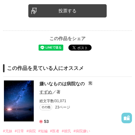
投票する
この作品をシェア
この作品を見ている人にオススメ
嫌いなものは病院なの
完
すずめ
／著
総文字数/31,071
23ページ
その他
53
#兄妹
#日常
#病院
#短編
#医者
#彼氏
#病院嫌い