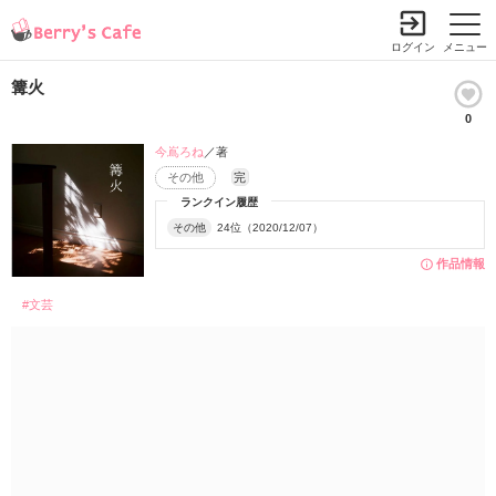
ログイン
メニュー
篝火
0
今嶌ろね
／著
その他
完
ランクイン履歴
その他
24位（2020/12/07）
作品情報
#文芸