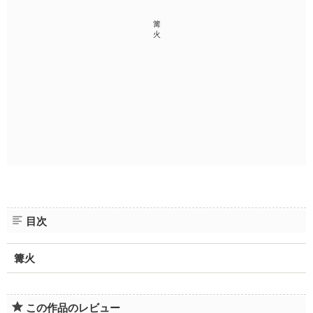
篝
火
目次
篝火
この作品のレビュー