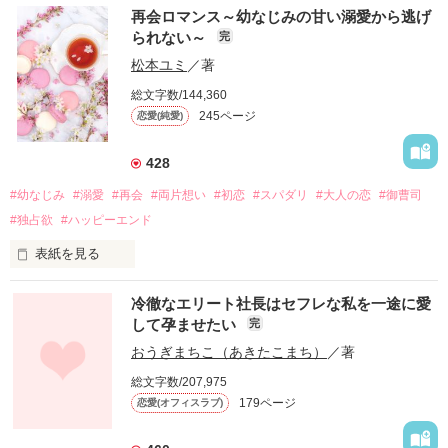
再会ロマンス～幼なじみの甘い溺愛から逃げ
られない～
完
松本ユミ
／著
総文字数/144,360
245ページ
恋愛(純愛)
428
#幼なじみ
#溺愛
#再会
#両片想い
#初恋
#スパダリ
#大人の恋
#御曹司
#独占欲
#ハッピーエンド
表紙を見る
冷徹なエリート社長はセフレな私を一途に愛
して孕ませたい
完
幼なじみの哲平に淡い恋心を抱いていた美桜。

おうぎまちこ（あきたこまち）
／著
しかし、ある出来事をきっかけに二人の関係は壊れてしまう。

総文字数/207,975
関係修復もできないまま、美桜は両親の離婚によって

179ページ
恋愛(オフィスラブ)
引っ越すことになり、哲平とも離れ離れになった。

それから約十二年後。
