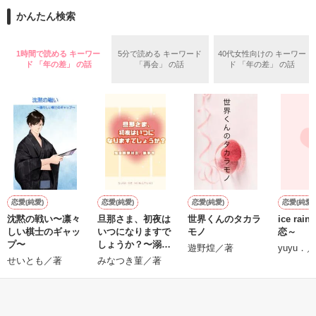
また雛子には2年前から付き合いはじめ、半年前から同棲を始
2026.6.5～2026.7.25

かんたん検索
めた、同期で恋人の石垣守（26）がいるのだが、後輩の姫原由
羅（24）との浮気が発覚した上、いつのまにか元カノにされて
いた。

1時間で読める キーワー
5分で読める キーワード
40代女性向けの キーワー
守と由羅から『便利屋雛子』と馬鹿にされ、一人こっそり泣い
ド 「年の差」 の話
「再会」 の話
ド 「年の差」 の話
＊以前、公開していた話の改稿版です＊

ていた雛子に、企画戦略室の上司である雪瀬鷹哉（29）が
『──俺と結婚してくれないか』といきなりプロポーズをしてき
た上、同居まで提案してきて──？

鷹哉『宜しくな、俺の雛子』🦅

雛子『俺の……ひぃ、雛子？！！！』🐥

作品を読む
シゴデキで冷徹な上司が見せる素顔は、なぜか想像以上に甘く
て……🐥💓🦅

恋愛(純愛)
恋愛(純愛)
恋愛(純愛)
恋愛(純愛)
沈黙の戦い〜凛々
旦那さま、初夜は
世界くんのタカラ
ice ra
※表紙も作中使用の画像も全てフリー素材です。

しい棋士のギャッ
いつになりますで
モノ
恋～
※執筆期間2026.6.3〜7.20完結です。　

プ〜
しょうか？〜溺愛
遊野煌／著
yuyu．
※他サイトさんにて恋愛トレンド1位でした〜良かったら読ん
旦那様の艶事情〜
せいとも／著
みなつき菫／著
で頂けると嬉しいです。
もっと見る
作品を読む