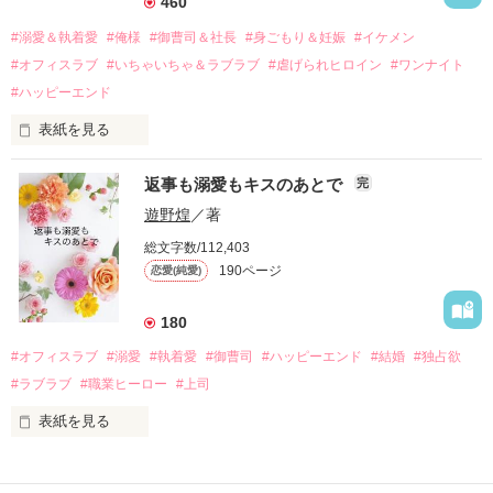
460
過去の傷から、二度と会いたくないと思っていた哲平に

#溺愛＆執着愛
#俺様
#御曹司＆社長
#身ごもり＆妊娠
#イケメン
運命のような再会を果たす。

#オフィスラブ
#いちゃいちゃ＆ラブラブ
#虐げられヒロイン
#ワンナイト
そして、ひょんなことから

#ハッピーエンド
酔った勢いで一夜を共にしてしまった。

表紙を見る
さらに、美桜が初めてだと知った哲平は

『責任をとる、結婚しよう』と真っ直ぐに告げてきた。

　おかしな噂を流されて前の職場でうまくいかなかった梅田美
戸惑う美桜とは裏腹に、好きという気持ちを隠すことなく

返事も溺愛もキスのあとで
完
桜は、海外で傷心旅行をしていたところ、日本人美青年と出会
甘やかしてくる。

い、酒の勢いもあり一夜限りの関係となる。

遊野煌
／著
　帰国後、美桜は新しい職場でワンナイトした美青年と再会。
そんなある日、哲平は美桜がストーカー被害に

総文字数/112,403
なんと彼の正体は、とある財閥御曹司にも関わらず、一族を離
遭っていることを知る。

190ページ
恋愛(純愛)
れて起業した新進気鋭の実業家、社内でも冷徹だと評判な社長
美桜を守るため、哲平は同居を提案してきて――。

――御影恭司その人だったのだ――！

　なぜか恭司から飼い猫の世話係を命じられた美桜は、猫の世
180
話を口実にしばしば呼び出された上、二人はいわゆる身体だけ
夏木美桜(なつきみお)

#オフィスラブ
#溺愛
#執着愛
#御曹司
#ハッピーエンド
#結婚
#独占欲
✕

#ラブラブ
#職業ヒーロー
#上司
鳴海哲平 (なるみてっぺい)

表紙を見る
作品を読む
止まっていたはずの二人の時間が、再び動き出す。

舞川雛子（26）は大手お菓子メーカー、三日月製菓コーポレー
再会から始まる、溺愛ラブ。

ションの企画戦略室で働いている。
