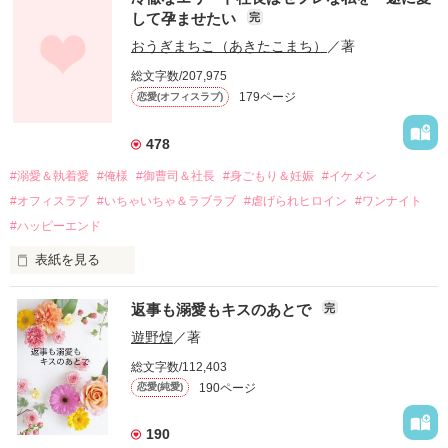
して孕ませたい
完
幼なじみの哲平に淡い恋心を抱いていた美桜。

おうぎまちこ（あきたこまち）
／著
しかし、ある出来事をきっかけに二人の関係は壊れてしまう。

総文字数/207,975
関係修復もできないまま、美桜は両親の離婚によって

179ページ
恋愛(オフィスラブ)
引っ越すことになり、哲平とも離れ離れになった。

それから約十二年後。

478
過去の傷から、二度と会いたくないと思っていた哲平に

#溺愛＆執着愛
#俺様
#御曹司＆社長
#身ごもり＆妊娠
#イケメン
運命のような再会を果たす。

#オフィスラブ
#いちゃいちゃ＆ラブラブ
#虐げられヒロイン
#ワンナイト
そして、ひょんなことから

#ハッピーエンド
酔った勢いで一夜を共にしてしまった。

表紙を見る
さらに、美桜が初めてだと知った哲平は

『責任をとる、結婚しよう』と真っ直ぐに告げてきた。

　おかしな噂を流されて前の職場でうまくいかなかった梅田美
戸惑う美桜とは裏腹に、好きという気持ちを隠すことなく

返事も溺愛もキスのあとで
完
桜は、海外で傷心旅行をしていたところ、日本人美青年と出会
甘やかしてくる。

い、酒の勢いもあり一夜限りの関係となる。

遊野煌
／著
　帰国後、美桜は新しい職場でワンナイトした美青年と再会。
そんなある日、哲平は美桜がストーカー被害に

総文字数/112,403
なんと彼の正体は、とある財閥御曹司にも関わらず、一族を離
遭っていることを知る。

190ページ
恋愛(純愛)
れて起業した新進気鋭の実業家、社内でも冷徹だと評判な社長
美桜を守るため、哲平は同居を提案してきて――。

――御影恭司その人だったのだ――！

　なぜか恭司から飼い猫の世話係を命じられた美桜は、猫の世
190