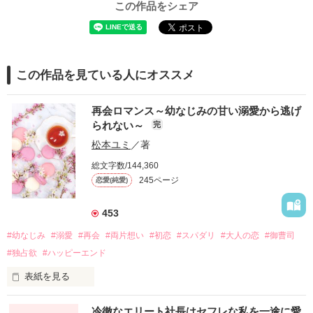
この作品をシェア
この作品を見ている人にオススメ
再会ロマンス～幼なじみの甘い溺愛から逃げ
られない～
完
松本ユミ
／著
総文字数/144,360
245ページ
恋愛(純愛)
453
#幼なじみ
#溺愛
#再会
#両片想い
#初恋
#スパダリ
#大人の恋
#御曹司
#独占欲
#ハッピーエンド
表紙を見る
冷徹なエリート社長はセフレな私を一途に愛