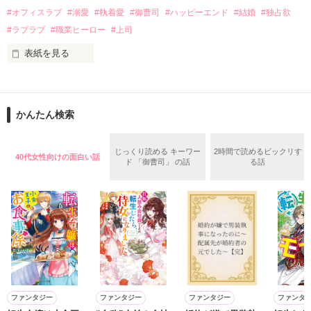
話を口実にしばしば呼び出された上、二人はいわゆる身体だけ
夏木美桜(なつきみお)

#オフィスラブ
#溺愛
#執着愛
#御曹司
#ハッピーエンド
#結婚
#独占欲
✕

#ラブラブ
#職業ヒーロー
#上司
鳴海哲平 (なるみてっぺい)

表紙を見る
作品を読む
止まっていたはずの二人の時間が、再び動き出す。

舞川雛子（26）は大手お菓子メーカー、三日月製菓コーポレー
再会から始まる、溺愛ラブ。

ションの企画戦略室で働いている。

また雛子には2年前から付き合いはじめ、半年前から同棲を始
2026.6.5～2026.7.25

かんたん検索
めた、同期で恋人の石垣守（26）がいるのだが、後輩の姫原由
羅（24）との浮気が発覚した上、いつのまにか元カノにされて
いた。

じっくり読める キーワー
2時間で読めるビックリす
40代女性向けの面白い話
守と由羅から『便利屋雛子』と馬鹿にされ、一人こっそり泣い
ド 「御曹司」 の話
る話
＊以前、公開していた話の改稿版です＊

ていた雛子に、企画戦略室の上司である雪瀬鷹哉（29）が
『──俺と結婚してくれないか』といきなりプロポーズをしてき
た上、同居まで提案してきて──？

鷹哉『宜しくな、俺の雛子』🦅

雛子『俺の……ひぃ、雛子？！！！』🐥

作品を読む
シゴデキで冷徹な上司が見せる素顔は、なぜか想像以上に甘く
て……🐥💓🦅

ファンタジー
ファンタジー
ファンタジー
ファンタ