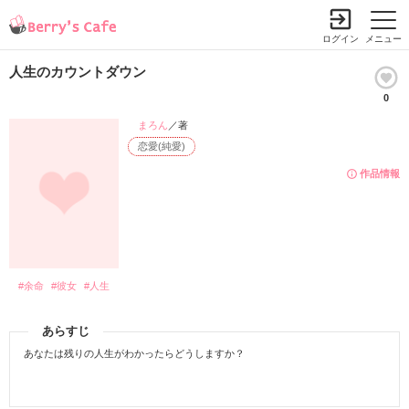
ログイン
メニュー
人生のカウントダウン
0
まろん
／著
恋愛(純愛)
作品情報
#余命
#彼女
#人生
あらすじ
あなたは残りの人生がわかったらどうしますか？