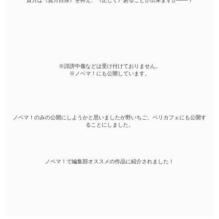
貴方は《貴方自身》を抑え、《正しく》あることが出来ますか――？
※誹謗中傷などは受け付けておりません。
※ノベマ！にも公開しています。
ノベマ！のみの公開にしようかと思いましたが野いちご、ベリカフェにも公開す
ることにしました。
ノベマ！で編集部オススメの作品に紹介されました！