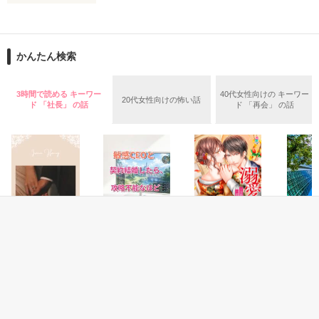
お互いの日常を垣間見ることになり

スターツ出版小説投稿サイト合同企画「第2回1話だけ大賞」編
そして、自分を顕示することになり

集部おすすめ作品
そう理解するのには大分時間がかかり 

彼女らのモラル（倫理、道徳）が壊れ始め…

かんたん検索
私の日常も、これで終わりだと語られた 

作品を読む
モラルハザードを起こす…

3時間で読める キーワー
40代女性向けの キーワー
20代女性向けの怖い話
ド 「社長」 の話
ド 「再会」 の話
＊モラルハザード

※2009年2月15日完結作品。

倫理の欠如。倫理観や道徳的節度がなくなり，社会的な責任を
果たさないこと。

作品を読む
wikipediaより

恋愛(純愛)
恋愛(純愛)
恋愛(純愛)
恋愛(純愛)
Ironic Honey
敏腕CEOと契約結
溺愛婚姻譚〜交際
御曹司の
＊＊＊＊＊＊＊＊＊＊＊＊

婚したら、攻略不
ゼロ日ですが、一
～地味な
陽瀬 柚夏／著
能なほど溺愛され
途な御曹司と結婚
はご令嬢
森川奈美　27歳　

ています
します〜
夏目 若葉／著
紅カオル／著
せいとも
娘　向日葵（ひまり）　　２歳
