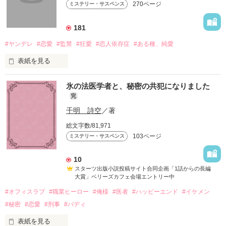
270ページ
ミステリー・サスペンス
なぜ？

181
#ヤンデレ
#恋愛
#監禁
#狂愛
#恋人依存症
#ある種、純愛
自分も子供も着飾り、有名な幼児教室に通う女に

表紙を見る
いったい、何があったのか？

大学二年の冬のこと 

氷の法医学者と、秘密の共犯になりました
完
｢久しぶり。いやぁ、脱獄するのに苦労したよ｣ 

千明 詩空
／著
総文字数/81,971
幼児教室で出会った、奈美、杏子、真琴。

103ページ
ミステリー・サスペンス
爽やかに語る囚人

３人は日々の子育てのことや日常のことをブログに綴っていく
10
が

スターツ出版小説投稿サイト合同企画「1話からの長編
｢君に会うために、俺、頑張ったんだよ。

大賞」ベリーズカフェ会場エントリー中
#オフィスラブ
#職業ヒーロー
#俺様
#医者
#ハッピーエンド
#イケメン
ああ、もう離さない｣

それが、いつの間にか

#秘密
#恋愛
#刑事
#バディ
表紙を見る
彼が、帰ってきた 
