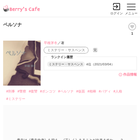
ログイン
メニュー
ペルソナ
1
早種茅冬
／著
ミステリー・サスペンス
完
ランクイン履歴
ミステリー・サスペンス
4位（2021/03/04）
作品情報
#刑事
#警察
#復讐
#ポンコツ
#ペルソナ
#仮面
#相棒
#バディ
#人格
#ミステリー