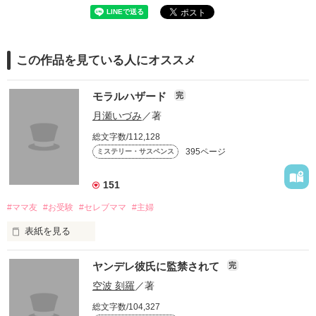
この作品を見ている人にオススメ
モラルハザード
完
月瀬いづみ
／著
総文字数/112,128
395ページ
ミステリー・サスペンス
151
#ママ友
#お受験
#セレブママ
#主婦
表紙を見る
セレブママが集まる自由が丘のカフェで

ヤンデレ彼氏に監禁されて
完
空波 刻羅
／著
ある女が警察に捕まる。

総文字数/104,327