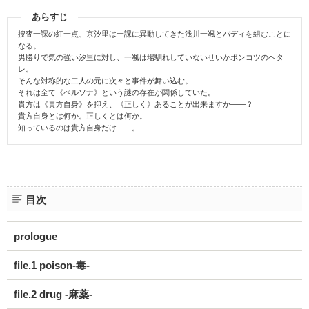
あらすじ
捜査一課の紅一点、京汐里は一課に異動してきた浅川一颯とバディを組むことに
なる。
男勝りで気の強い汐里に対し、一颯は場馴れしていないせいかポンコツのヘタ
レ。
そんな対称的な二人の元に次々と事件が舞い込む。
それは全て《ペルソナ》という謎の存在が関係していた。
貴方は《貴方自身》を抑え、《正しく》あることが出来ますか――？
貴方自身とは何か。正しくとは何か。
知っているのは貴方自身だけ――。
目次
prologue
file.1 poison-毒-
file.2 drug -麻薬-