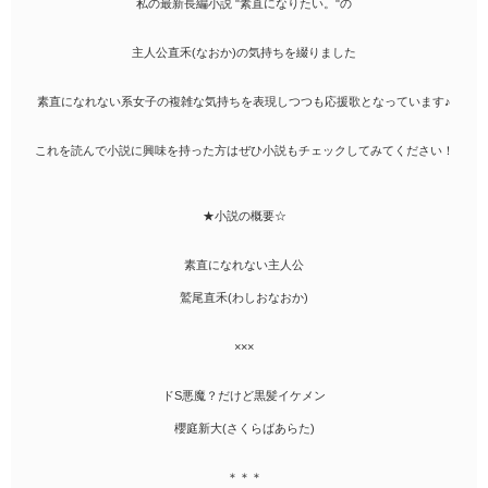
私の最新長編小説 "素直になりたい。"の
主人公直禾(なおか)の気持ちを綴りました
素直になれない系女子の複雑な気持ちを表現しつつも応援歌となっています♪
これを読んで小説に興味を持った方はぜひ小説もチェックしてみてください！
★小説の概要☆
素直になれない主人公
鷲尾直禾(わしおなおか)
×××
ドS悪魔？だけど黒髪イケメン
櫻庭新大(さくらばあらた)
＊＊＊