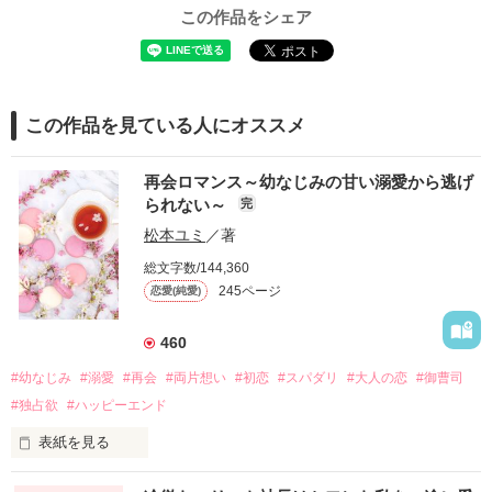
この作品をシェア
この作品を見ている人にオススメ
再会ロマンス～幼なじみの甘い溺愛から逃げ
られない～
完
松本ユミ
／著
総文字数/144,360
245ページ
恋愛(純愛)
460
#幼なじみ
#溺愛
#再会
#両片想い
#初恋
#スパダリ
#大人の恋
#御曹司
#独占欲
#ハッピーエンド
表紙を見る