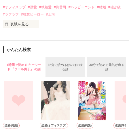
話を口実にしばしば呼び出された上、二人はいわゆる身体だけ
夏木美桜(なつきみお)

#オフィスラブ
#溺愛
#執着愛
#御曹司
#ハッピーエンド
#結婚
#独占欲
✕

#ラブラブ
#職業ヒーロー
#上司
鳴海哲平 (なるみてっぺい)

表紙を見る
作品を読む
止まっていたはずの二人の時間が、再び動き出す。

舞川雛子（26）は大手お菓子メーカー、三日月製菓コーポレー
再会から始まる、溺愛ラブ。

ションの企画戦略室で働いている。

また雛子には2年前から付き合いはじめ、半年前から同棲を始
2026.6.5～2026.7.25

かんたん検索
めた、同期で恋人の石垣守（26）がいるのだが、後輩の姫原由
羅（24）との浮気が発覚した上、いつのまにか元カノにされて
いた。

1時間で読める キーワー
15分で読めるほのぼのす
30分で読める元気が出る
守と由羅から『便利屋雛子』と馬鹿にされ、一人こっそり泣い
ド 「クール男子」 の話
る話
話
＊以前、公開していた話の改稿版です＊

ていた雛子に、企画戦略室の上司である雪瀬鷹哉（29）が
『──俺と結婚してくれないか』といきなりプロポーズをしてき
た上、同居まで提案してきて──？

鷹哉『宜しくな、俺の雛子』🦅

雛子『俺の……ひぃ、雛子？！！！』🐥

作品を読む
シゴデキで冷徹な上司が見せる素顔は、なぜか想像以上に甘く
て……🐥💓🦅

恋愛(純愛)
恋愛(オフィスラブ)
恋愛(純愛)
恋愛(学園)