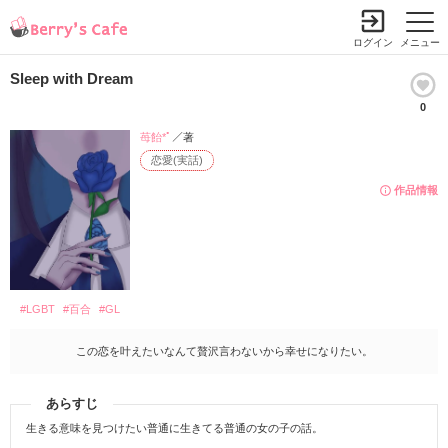
ログイン
メニュー
Sleep with Dream
0
苺飴*ﾟ
／著
恋愛(実話)
作品情報
#LGBT
#百合
#GL
この恋を叶えたいなんて贅沢言わないから幸せになりたい。
あらすじ
生きる意味を見つけたい普通に生きてる普通の女の子の話。