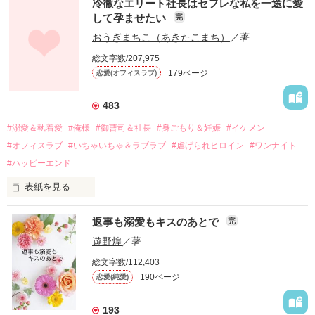
冷徹なエリート社長はセフレな私を一途に愛
して孕ませたい
完
幼なじみの哲平に淡い恋心を抱いていた美桜。

おうぎまちこ（あきたこまち）
／著
しかし、ある出来事をきっかけに二人の関係は壊れてしまう。

総文字数/207,975
関係修復もできないまま、美桜は両親の離婚によって

179ページ
恋愛(オフィスラブ)
引っ越すことになり、哲平とも離れ離れになった。

それから約十二年後。

483
過去の傷から、二度と会いたくないと思っていた哲平に

#溺愛＆執着愛
#俺様
#御曹司＆社長
#身ごもり＆妊娠
#イケメン
運命のような再会を果たす。

#オフィスラブ
#いちゃいちゃ＆ラブラブ
#虐げられヒロイン
#ワンナイト
そして、ひょんなことから

#ハッピーエンド
酔った勢いで一夜を共にしてしまった。

表紙を見る
さらに、美桜が初めてだと知った哲平は

『責任をとる、結婚しよう』と真っ直ぐに告げてきた。

　おかしな噂を流されて前の職場でうまくいかなかった梅田美
戸惑う美桜とは裏腹に、好きという気持ちを隠すことなく

返事も溺愛もキスのあとで
完
桜は、海外で傷心旅行をしていたところ、日本人美青年と出会
甘やかしてくる。

い、酒の勢いもあり一夜限りの関係となる。

遊野煌
／著
　帰国後、美桜は新しい職場でワンナイトした美青年と再会。
そんなある日、哲平は美桜がストーカー被害に

総文字数/112,403
なんと彼の正体は、とある財閥御曹司にも関わらず、一族を離
遭っていることを知る。

190ページ
恋愛(純愛)
れて起業した新進気鋭の実業家、社内でも冷徹だと評判な社長
美桜を守るため、哲平は同居を提案してきて――。

――御影恭司その人だったのだ――！

　なぜか恭司から飼い猫の世話係を命じられた美桜は、猫の世
193