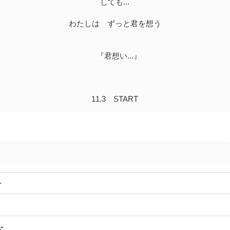
しても...
わたしは ずっと君を想う
『君想い...』
11.3 START
-
-