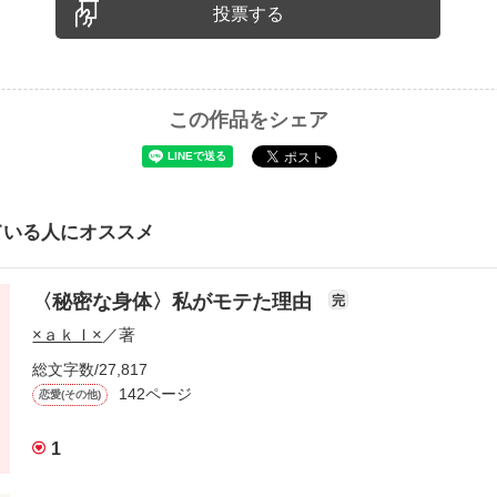
投票する
この作品をシェア
ている人にオススメ
〈秘密な身体〉私がモテた理由
完
×ａｋＩ×
／著
総文字数/27,817
142ページ
恋愛(その他)
1