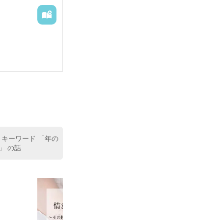
はしかもさん、
ん、サイサリス
 キーワード 「年の
」 の話