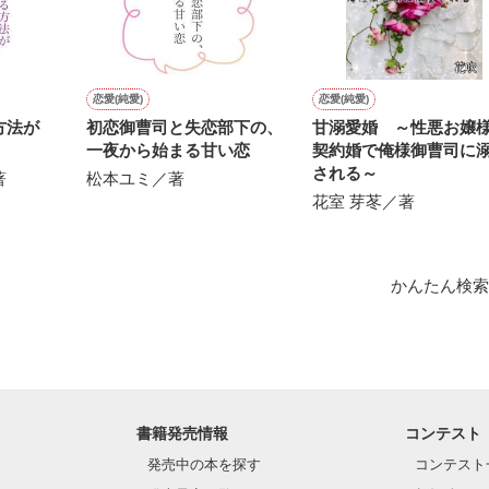


恋愛(純愛)
恋愛(純愛)
る方法が
初恋御曹司と失恋部下の、
甘溺愛婚 ～性悪お嬢
作品を読む
一夜から始まる甘い恋
契約婚で俺様御曹司に
される～
著
松本ユミ／著
花室 芽苳／著
かんたん検索
書籍発売情報
コンテスト
発売中の本を探す
コンテスト