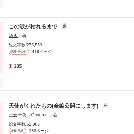
この涙が枯れるまで
完
ゆき
／著
総文字数/275,539
419ページ
恋愛(その他)
105


天使がくれたもの(全編公開にします)
完
た。

三倉千夜（Chaco）
／著
ます☆

総文字数/62,905
付いたよ。

236ページ
恋愛(実話)
蒼嶋イツキさん、anaさん、++夢幻++さん、姫菜乃♯さん、青雲さん、ｍil