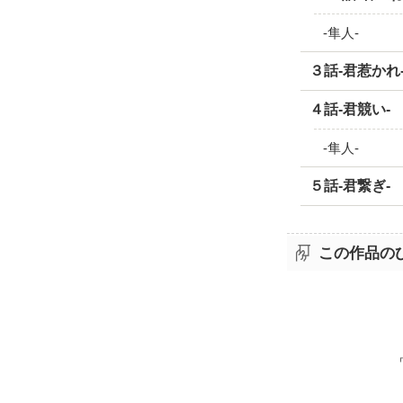
-隼人-
３話-君惹かれ
４話-君競い-
-隼人-
５話-君繋ぎ-
この作品の