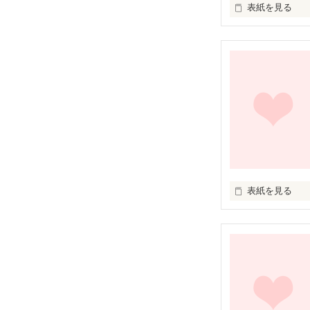
表紙を見る
女は…

化粧をし…

爪を塗り…

着飾る…

それはすべて…

表紙を見る
綺麗に見せるため
幸せって何？

男の為に…

僕は知らなかっ
ラブな表現あり
君と出会って気
Yu0♪゜さん、