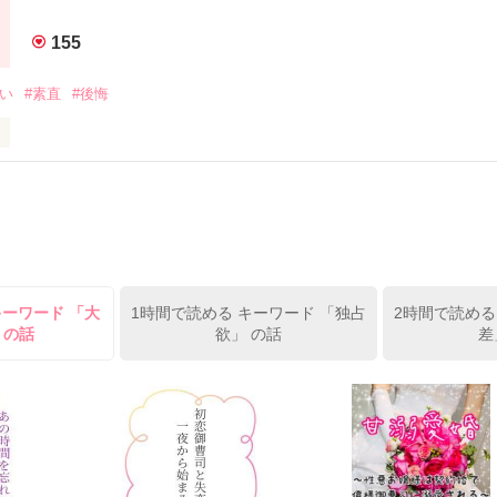
ん、みかる☆さん、まりっぺさん、優芯さん、〆悪恋爾†さん、かもの
味。

、城崎スバルさん、びかりんさん、西園寺沙子さん、ぴすさん、みかる☆さ
155
がとうございます！ファン登録して頂いた方もありがとうございます♪

がい
#素直
#後悔
、ランキング１位☆

♪皆さんありがとうです♪

の方が入れて頂き、驚いています♪

味…

をもとにして書いた物語です。

激でございます！！

、読んで下さいね♪



ビューありがとう♪
作品を読む
作品を読む
キーワード 「大
1時間で読める キーワード 「独占
2時間で読める
 の話
欲」 の話
差
い続けるよ。
