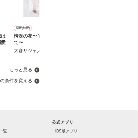
恋愛(純愛)
恋愛(純愛)
恋愛(純愛)
恋愛(純愛)
様は
情炎の花〜その瞳に囚われ
再会した初恋の幼馴染との
【改稿版】彼女はエリート
【書籍化】幼馴
溺愛
て〜
距離が近すぎて困ってま
外交官の求愛から逃れられ
ト外交官にカラ
す！ ～離れて初めて気付
ない
されそうです
大森サジャ／著
く恋～
楠ノ木雫／著
花里美佐／著
みなつき菫／著
もっと見る
の条件を変える
公式アプリ
一覧
iOS版アプリ