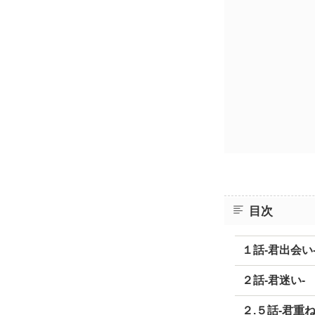
目次
１話-君出会い
２話-君迷い-
２.５話-君重ね