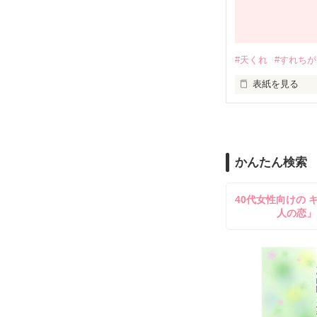
ばさん、隆平さ
幸せの本当の意
chupiさん
さん、感想あり
#天くれ
#すれち
☆11月５日現在
あなたは、

凄く嬉しいです
表紙を見る
本棚にたくさん
幸せの本当の意
高校時代の体験
ホントに感謝感
最後まで、是非
答えられますか？
ふ～ゃんｻﾏレ
かんたん検索
40代女性向けの 
僕は…

人の恋」
ずっとずっと…

ここから君を想