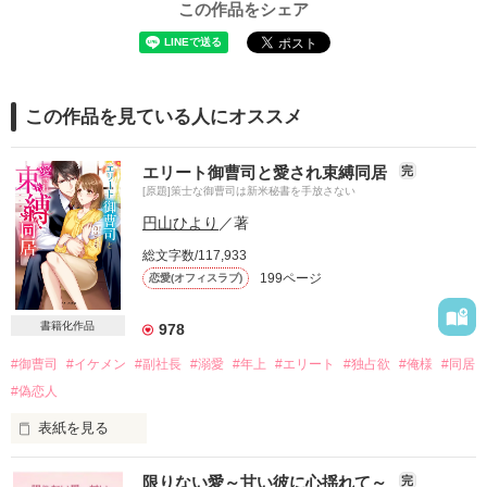
この作品をシェア
この作品を見ている人にオススメ
エリート御曹司と愛され束縛同居
完
[原題]策士な御曹司は新米秘書を手放さない
円山ひより
／著
総文字数/117,933
199ページ
恋愛(オフィスラブ)
書籍化作品
978
#御曹司
#イケメン
#副社長
#溺愛
#年上
#エリート
#独占欲
#俺様
#同居
#偽恋人
表紙を見る
岩瀬　澪（イワセ　ミオ）　二十八歳

限りない愛～甘い彼に心揺れて～
完