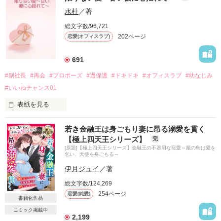
日向不動産株式会社　総務課　受付担当

×

水杜
／著
九重　遥（ココノエ　ハルカ）　三十歳

総文字数/96,721
九重株式会社　副社長　

202ページ
恋愛(オフィスラブ)
実家の改築工事から始まった独り暮らし。

海外赴任になった幼馴染みの後任で借り受けた豪華なマンショ
691
ンの一室。

#副社長
#再会
#プロポーズ
#過保護
#ドキドキ
#オフィスラブ
#幼なじみ
悠々自適な毎日が始まるはずだったのに。

#いいねチャンス01
「悪いが実家に戻ってくれ」

表紙を見る
大好きだった『お隣のお兄ちゃん』に再会。

若き金融王は身ごもり妻に昂る溺愛を貫く
突然現れた本物の家主は、日本のホテル業界ナンバーワンの規
【極上四天王シリーズ】
完
彼は副社長になって、大人の男になっていた。

模を誇る九重グループ御曹司。

[原題]【極上四天王シリーズ】金融王の不器用な寵愛～籠の鳥は愛を
乞い、天使を身ごもる～
でも、過保護なのは変わらない。

見惚れるほどの美麗な面差しに不似合いな冷酷さと傲慢さ。

伊月ジュイ
／著
新たな引っ越し先を見つけるまでの同居条件は『恋人役』を務
総文字数/124,269
「危ないから、俺のそばを離れるな」

めること。

254ページ
恋愛(純愛)
書籍化作品
コミック掲載中
掴まれた腕が熱くなり、私の鼓動は速くなった。

さらに。

2,199