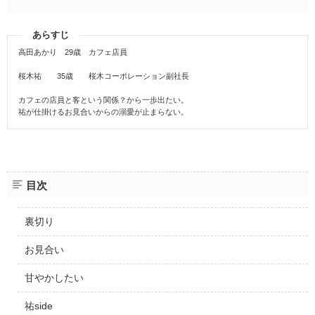
あらすじ
高田あかり 29歳 カフェ店員
桜木祐 35歳 桜木コーポレーション副社長
カフェの店員と客という関係？から一歩出たい。
祐が仕掛けるお見合いからの溺愛が止まらない。
目次
裏切り
お見合い
甘やかしたい
祐side