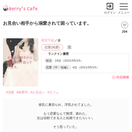
ログイン
メニュー
お見合い相手から溺愛されて困っています。
204
雨宮千紗
／著
恋愛(純愛)
完
ランクイン履歴
総合
19位（2021/05/15）
恋愛（中・短編）
4位（2021/05/15）
作品情報
#溺愛
#御曹司
#お見合い
#カフェ
彼氏に裏切られ、浮気されてました。
もう恋愛なんで無理。疲れた。
次は信頼できる人と結婚できたらいい。
そう思っていた。