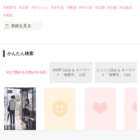
#御曹司
#出産
#赤ちゃん
#身分差
#離婚
#年の差
#結婚
#妊娠
#金融王
「私はもう子供じゃない」

唐突な辞令の異動先は、親会社の九重株式会社　秘書課　副社
#俺様
長の専属秘書。

表紙を見る
「分かってる、子供にこんなことはしない」

自宅でも職場でも俺様で強引な副社長に翻弄される日々。

愛するつもりのない女性を

接近されて、胸は高鳴った。

なぜ妻に迎えたのだろう

外見は極上の王子様でも絶対に好きになんてならない、惹かれ
かんたん検索
ない、そう思っていた。

＊＊2018.12.22＊完結＊＊
鍵のかかっていない

1時間で読める キーワー
じっくり読める キーワー
5分で読める元気が出る話
箱庭に押し込められ

ド 「御曹司」 の話
ド 「御曹司」 の話
それなのに。

作品を読む
自由を与えられながらも

心は満たされなかった

向けられる真摯な眼差しと甘い声。

『私と、離婚してください』

長い指が壊れ物を扱うかのように私に触れる。

ようやく羽ばたこうとした小鳥に

男は問いかける

恋愛(学園)
コメディ
恋愛(その他)
恋愛(その他
『愛されたかったのか？』

なんで優しくするの。
