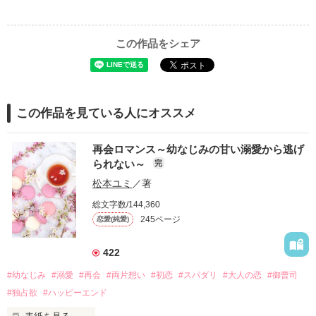
この作品をシェア
この作品を見ている人にオススメ
再会ロマンス～幼なじみの甘い溺愛から逃げ
られない～
完
松本ユミ
／著
総文字数/144,360
245ページ
恋愛(純愛)
422
#幼なじみ
#溺愛
#再会
#両片想い
#初恋
#スパダリ
#大人の恋
#御曹司
#独占欲
#ハッピーエンド