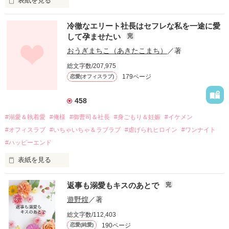
表紙を見る
冷徹なエリート社長はセフレな私を一途に愛
して孕ませたい
完
幼なじみの哲平に淡い恋心を抱いていた美桜。

おうぎまちこ（あきたこまち）
／著
しかし、ある出来事をきっかけに二人の関係は壊れてしまう。

総文字数/207,975
関係修復もできないまま、美桜は両親の離婚によって

179ページ
恋愛(オフィスラブ)
引っ越すことになり、哲平とも離れ離れになった。

それから約十二年後。

458
過去の傷から、二度と会いたくないと思っていた哲平に

#溺愛＆執着愛
#俺様
#御曹司＆社長
#身ごもり＆妊娠
#イケメン
運命のような再会を果たす。

#オフィスラブ
#いちゃいちゃ＆ラブラブ
#虐げられヒロイン
#ワンナイト
そして、ひょんなことから

#ハッピーエンド
酔った勢いで一夜を共にしてしまった。

表紙を見る
さらに、美桜が初めてだと知った哲平は

『責任をとる、結婚しよう』と真っ直ぐに告げてきた。

　おかしな噂を流されて前の職場でうまくいかなかった梅田美
戸惑う美桜とは裏腹に、好きという気持ちを隠すことなく

返事も溺愛もキスのあとで
完
桜は、海外で傷心旅行をしていたところ、日本人美青年と出会
甘やかしてくる。

い、酒の勢いもあり一夜限りの関係となる。

遊野煌
／著
　帰国後、美桜は新しい職場でワンナイトした美青年と再会。
そんなある日、哲平は美桜がストーカー被害に

総文字数/112,403
なんと彼の正体は、とある財閥御曹司にも関わらず、一族を離
遭っていることを知る。

190ページ
恋愛(純愛)
れて起業した新進気鋭の実業家、社内でも冷徹だと評判な社長