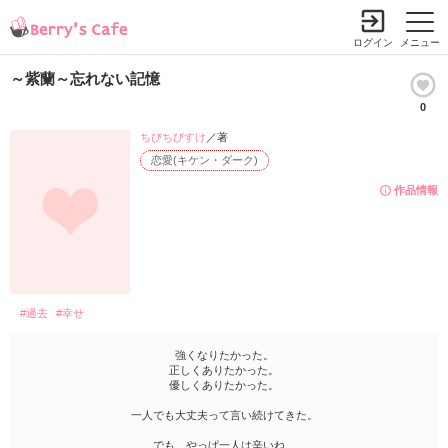
ログイン
メニュー
～紫蘭～忘れない記憶
0
ちびちびすけ
／著
恋愛(キケン・ダーク)
作品情報
#過去
#幸せ
強くなりたかった。
正しくありたかった。
優しくありたかった。
一人でも大丈夫って言い続けてきた。
でも、やっぱ一人は辛いね。