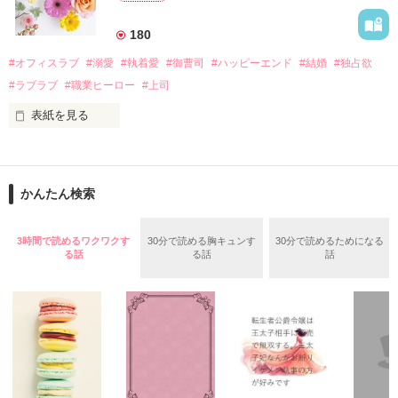
美桜を守るため、哲平は同居を提案してきて――。

――御影恭司その人だったのだ――！

　なぜか恭司から飼い猫の世話係を命じられた美桜は、猫の世
180
話を口実にしばしば呼び出された上、二人はいわゆる身体だけ
夏木美桜(なつきみお)

#オフィスラブ
#溺愛
#執着愛
#御曹司
#ハッピーエンド
#結婚
#独占欲
✕

#ラブラブ
#職業ヒーロー
#上司
鳴海哲平 (なるみてっぺい)

表紙を見る
作品を読む
止まっていたはずの二人の時間が、再び動き出す。

舞川雛子（26）は大手お菓子メーカー、三日月製菓コーポレー
再会から始まる、溺愛ラブ。

ションの企画戦略室で働いている。

また雛子には2年前から付き合いはじめ、半年前から同棲を始
2026.6.5～2026.7.25

かんたん検索
めた、同期で恋人の石垣守（26）がいるのだが、後輩の姫原由
羅（24）との浮気が発覚した上、いつのまにか元カノにされて
いた。

3時間で読めるワクワクす
30分で読める胸キュンす
30分で読めるためになる
守と由羅から『便利屋雛子』と馬鹿にされ、一人こっそり泣い
る話
る話
話
＊以前、公開していた話の改稿版です＊

ていた雛子に、企画戦略室の上司である雪瀬鷹哉（29）が
『──俺と結婚してくれないか』といきなりプロポーズをしてき
た上、同居まで提案してきて──？

鷹哉『宜しくな、俺の雛子』🦅

雛子『俺の……ひぃ、雛子？！！！』🐥

作品を読む
シゴデキで冷徹な上司が見せる素顔は、なぜか想像以上に甘く