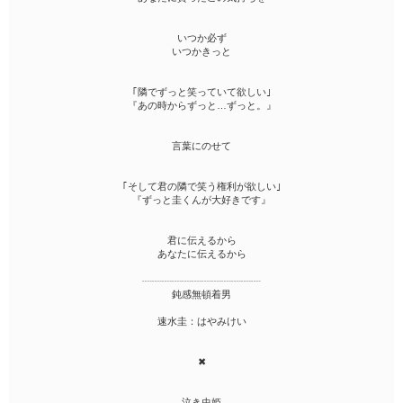
いつか必ず
いつかきっと
｢隣でずっと笑っていて欲しい｣
『あの時からずっと…ずっと。』
言葉にのせて
｢そして君の隣で笑う権利が欲しい｣
『ずっと圭くんが大好きです』
君に伝えるから
あなたに伝えるから
┈┈┈┈┈┈┈┈┈┈┈┈
鈍感無頓着男
速水圭：はやみけい
✖
泣き虫姫