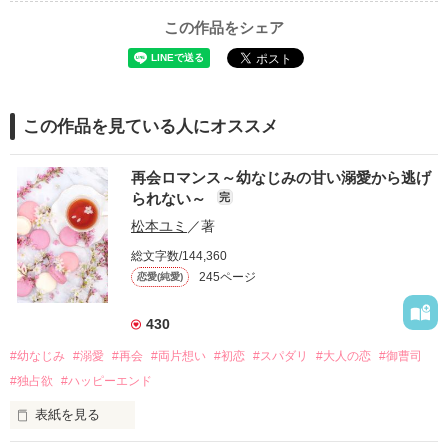
この作品をシェア
この作品を見ている人にオススメ
再会ロマンス～幼なじみの甘い溺愛から逃げ
られない～
完
松本ユミ
／著
総文字数/144,360
245ページ
恋愛(純愛)
430
#幼なじみ
#溺愛
#再会
#両片想い
#初恋
#スパダリ
#大人の恋
#御曹司
#独占欲
#ハッピーエンド
表紙を見る