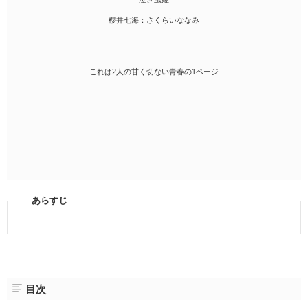
櫻井七海：さくらいななみ
これは2人の甘く切ない青春の1ページ
あらすじ
目次