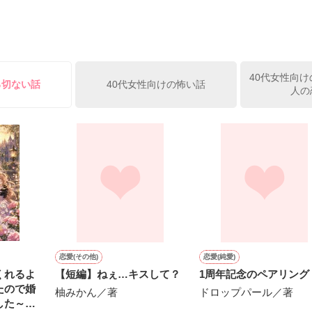
から

で…ゴメン…」

笑む・・・・

40代女性向け
る切ない話
40代女性向けの怖い話
人の
禁断の愛

一杯愛した人



いのに…」

私を見る。



恋愛(その他)
恋愛(純愛)
くれるよ
【短編】ねぇ…キスして？
1周年記念のペアリング
にかけられ

たので婚
柚みかん／著
ドロップパール／著
した～私
んだ………
