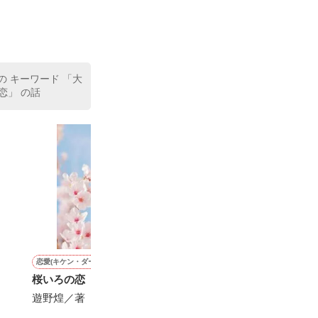
の キーワード 「大
恋」 の話
恋愛(キケン・ダーク)
恋愛(キケン・ダーク)
恋愛(純愛)
恋愛(純愛)
桜いろの恋
色づいて、濁り、落ちてい
晴れた日に降る雨のように
愛したがりの若
く
た私
遊野煌／著
美希みなみ／著
七海 小雪／著
七海 小雪／著