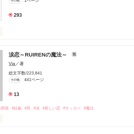
1ページ
その他
293
ズ相関図



涙恋～RUIRENの魔法～
完
Via
／著
役立てばと思います
総文字数/223,841
441ページ
その他
作品を読む
13
角関係
#妊娠
#死
#涙
#新しい恋
#サッカー
#魔法
＝＝＝＝＝
