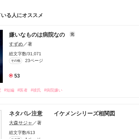
ている人にオススメ
嫌いなものは病院なの
完
すずめ
／著
総文字数/31,071
23ページ
その他
53
院
#短編
#医者
#彼氏
#病院嫌い
ネタバレ注意 イケメンシリーズ相関図
大森サジャ
／著
総文字数/613