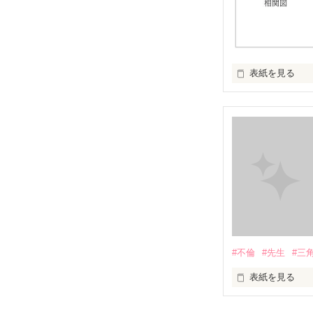
表紙を見る
イケメンシリー
第一弾から第十弾
作品を読むのに
#不倫
#先生
#三
表紙を見る
＝＝＝＝＝＝＝