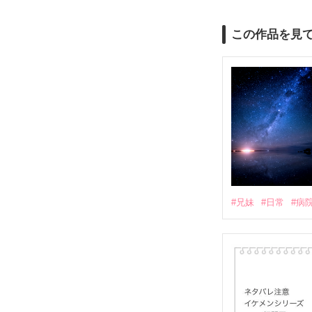
この作品を見
#兄妹
#日常
#病