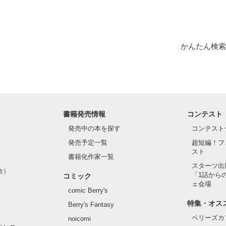
れたのは
別れに向かって……

＝＝＝＝＝

かんたん検索
作品を読む
書籍発売情報
コンテスト
発売中の本を探す
コンテスト
発売予定一覧
超短編！フ
スト
書籍化作家一覧
スターツ出
合）
「1話から
コミック
ェ会場
comic Berry's
特集・オス
Berry's Fantasy
ベリーズカ
noicomi