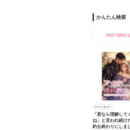
「俺と出会って
泣かせてばかり
かんたん検索
ユウは悲しく微
30分で読め
不倫　教師との
悩み傷つき　精
「俺なら　亜恋を
泣かせたりしな
愛斗はまっすぐ
ユウと愛斗の間で
揺れ動く　私は

ファンタジー
「君なら理解して
再び涙恋の魔法
ね」と言われ続け
約を終わりにしま
運命の再会を選