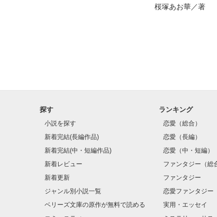
を一番に選んでく
桜塚あお華／著
辺境伯様でした～
ユウとの永遠の
　　＝＝＝＝＝
探す
ランキング
小説を探す
恋愛（総合）
新着完結(長編作品)
恋愛（長編）
新着完結(中・短編作品)
恋愛（中・短編）
新着レビュー
ファンタジー（総
新着更新
ファンタジー
ジャンル別小説一覧
恋愛ファンタジー
ベリーズ文庫の原作が無料で読める
実用・エッセイ