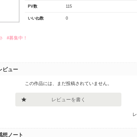
PV数
115
いいね数
0
ト
#募集中！
レビュー
この作品には、まだ投稿されていません。
レビューを書く
レ
感想ノート