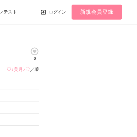
新規会員登録
ンテスト
ログイン
0
♡♪美月♪♡
／著