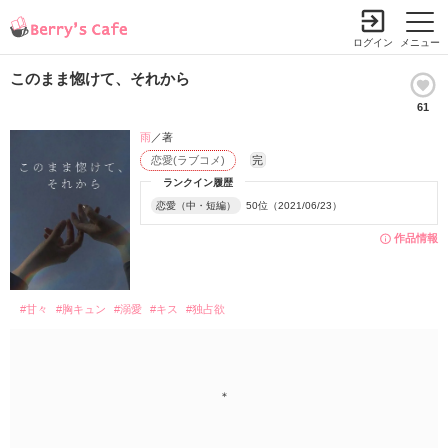
ログイン
メニュー
このまま惚けて、それから
61
雨
／著
恋愛(ラブコメ)
完
ランクイン履歴
恋愛（中・短編）
50位（2021/06/23）
作品情報
#甘々
#胸キュン
#溺愛
#キス
#独占欲
＊