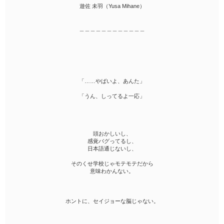
遊佐 未羽（Yusa Mihane）
＿＿＿＿＿＿＿＿＿＿＿＿
「……やばいよ、あんた」
「うん、しってるよ一応」
頭おかしいし、
感覚バグってるし、
日本語通じないし、
そのくせ学校じゃモテモテだから
意味わかんない。
ホントに、セイジョーな脳じゃない。