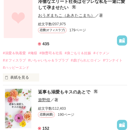
冷徹なエリート社長はセフレな私を一途に愛
して孕ませたい
完
幼なじみの哲平に淡い恋心を抱いていた美桜。

おうぎまちこ（あきたこまち）
／著
しかし、ある出来事をきっかけに二人の関係は壊れてしまう。

総文字数/207,975
関係修復もできないまま、美桜は両親の離婚によって

179ページ
恋愛(オフィスラブ)
引っ越すことになり、哲平とも離れ離れになった。

それから約十二年後。

435
過去の傷から、二度と会いたくないと思っていた哲平に

#溺愛＆執着愛
#俺様
#御曹司＆社長
#身ごもり＆妊娠
#イケメン
運命のような再会を果たす。

#オフィスラブ
#いちゃいちゃ＆ラブラブ
#虐げられヒロイン
#ワンナイト
そして、ひょんなことから

#ハッピーエンド
酔った勢いで一夜を共にしてしまった。

表紙を見る
さらに、美桜が初めてだと知った哲平は

『責任をとる、結婚しよう』と真っ直ぐに告げてきた。

　おかしな噂を流されて前の職場でうまくいかなかった梅田美
戸惑う美桜とは裏腹に、好きという気持ちを隠すことなく

返事も溺愛もキスのあとで
完
桜は、海外で傷心旅行をしていたところ、日本人美青年と出会
甘やかしてくる。

い、酒の勢いもあり一夜限りの関係となる。

遊野煌
／著
　帰国後、美桜は新しい職場でワンナイトした美青年と再会。
そんなある日、哲平は美桜がストーカー被害に

総文字数/112,403
なんと彼の正体は、とある財閥御曹司にも関わらず、一族を離
遭っていることを知る。

190ページ
恋愛(純愛)
れて起業した新進気鋭の実業家、社内でも冷徹だと評判な社長
美桜を守るため、哲平は同居を提案してきて――。

――御影恭司その人だったのだ――！

　なぜか恭司から飼い猫の世話係を命じられた美桜は、猫の世
152