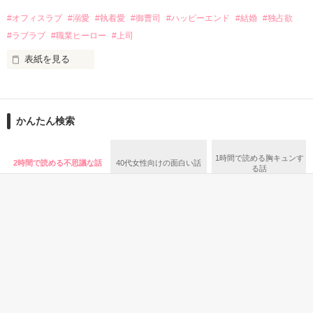
話を口実にしばしば呼び出された上、二人はいわゆる身体だけ
夏木美桜(なつきみお)

#オフィスラブ
#溺愛
#執着愛
#御曹司
#ハッピーエンド
#結婚
#独占欲
✕

#ラブラブ
#職業ヒーロー
#上司
鳴海哲平 (なるみてっぺい)

表紙を見る
作品を読む
止まっていたはずの二人の時間が、再び動き出す。

舞川雛子（26）は大手お菓子メーカー、三日月製菓コーポレー
再会から始まる、溺愛ラブ。

ションの企画戦略室で働いている。

また雛子には2年前から付き合いはじめ、半年前から同棲を始
2026.6.5～2026.7.25

かんたん検索
めた、同期で恋人の石垣守（26）がいるのだが、後輩の姫原由
羅（24）との浮気が発覚した上、いつのまにか元カノにされて
いた。

1時間で読める胸キュンす
2時間で読める不思議な話
40代女性向けの面白い話
守と由羅から『便利屋雛子』と馬鹿にされ、一人こっそり泣い
る話
＊以前、公開していた話の改稿版です＊

ていた雛子に、企画戦略室の上司である雪瀬鷹哉（29）が
『──俺と結婚してくれないか』といきなりプロポーズをしてき
た上、同居まで提案してきて──？

鷹哉『宜しくな、俺の雛子』🦅

雛子『俺の……ひぃ、雛子？！！！』🐥

作品を読む
シゴデキで冷徹な上司が見せる素顔は、なぜか想像以上に甘く
て……🐥💓🦅

恋愛(純愛)
恋愛(その他)
恋愛(学園)
絵本・童