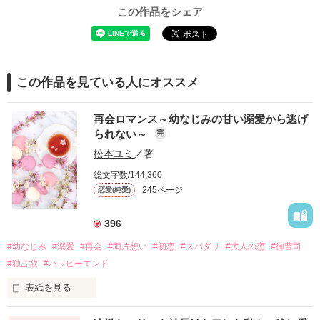
この作品をシェア
この作品を見ている人にオススメ
再会ロマンス～幼なじみの甘い溺愛から逃げ
られない～
完
松本ユミ
／著
総文字数/144,360
245ページ
恋愛(純愛)
396
#幼なじみ
#溺愛
#再会
#両片想い
#初恋
#スパダリ
#大人の恋
#御曹司
#独占欲
#ハッピーエンド
表紙を見る