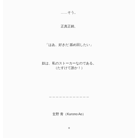
……そう。
正真正銘、
「はあ、好きだ 舐め回したい」
奴は、私のストーカーなのである。
（たすけて誰か！）
＿＿＿＿＿＿＿＿＿＿＿＿
玄野 青（Kurono Ao）
×