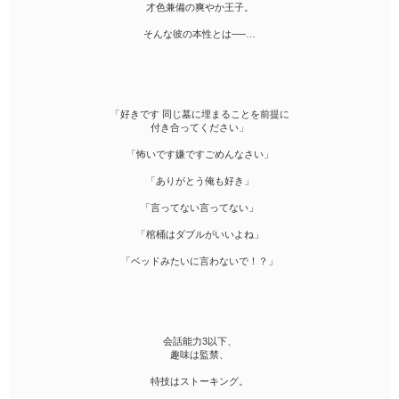
才色兼備の爽やか王子。
そんな彼の本性とは​──…
「好きです 同じ墓に埋まることを前提に
付き合ってください」
「怖いです嫌ですごめんなさい」
「ありがとう俺も好き」
「言ってない言ってない」
「棺桶はダブルがいいよね」
「ベッドみたいに言わないで！？」
会話能力3以下、
趣味は監禁、
特技はストーキング。