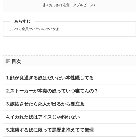
甘々おふざけ注意（ダブルピース）
あらすじ
こいつら全員ヤバヤバのヤバかよ
目次
1.顔が良過ぎる奴はだいたい本性隠してる
2.ストーカーが本職の奴っていつ寝てんの？
3.嫉妬させたら死人が出るから要注意
4.イカれた奴はアイスじゃ釣れない
5.束縛する奴に限って黒歴史抱えてて無理