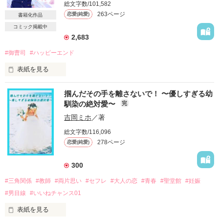
総文字数/101,582
好きになるわけないと思っていた。

263ページ
恋愛(純愛)
書籍化作品
だけど同じ時間を過ごす中で、私の知らない意外なカレの一面
コミック掲載中
を知るたびに

2,683
心が大きく揺れ動く。

#御曹司
#ハッピーエンド
「早く俺を好きになって、お嫁においで」

表紙を見る
掴んだその手を離さないで！ 〜優しすぎる幼
☆佐々木 璃子（ささき りこ）

馴染の絶対愛〜
完
二十二歳。大学生（？）

作品を読む
吉岡ミホ
／著
×

総文字数/116,096
278ページ
恋愛(純愛)
☆八神  匡（やがみ たすく）

二十八歳。御曹司。璃子の幼馴染。

300
余命宣告された私の最後の願いは、

#三角関係
#教師
#両片思い
#セフレ
#大人の恋
#青春
#聖堂館
#妊娠
ずっと片想いしてきた幼馴染と

#男目線
#いいねチャンス01
残りの時間を一緒に過ごすことでしたーー。

表紙を見る
璃子:
