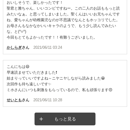
おいしそうで、楽しかったです！
聖君と雅ちゃん、いいコンビですねー。この二人のお話ももっと読
みたいなぁ。と思ってしまいました。聖くんはいいお兄ちゃんです
ね、愛ちゃんが幼稚園児なのが不思議でなんともホッコリでした。
お母さんもなかなかいいキャラのようで、もう少し読んでみたい
な。と(^○^)
今回もとてもよかったです！！有難うございました。
かしらぎ
さん
2021/06/11 03:24
こんにちは😄
早速読ませていただきました❗
始まりっていいですよね～ニヤニヤしながら読みました😁
次回作も待ち遠しいです✨
ミホさんにいつも刺激をもらっているので、私も頑張ります😍
せいとも
さん
2021/06/11 10:28
もっと見る