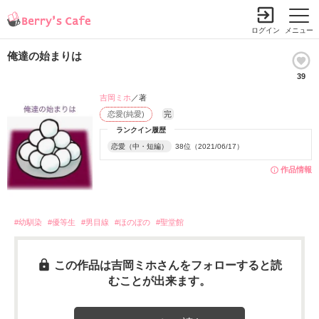
ログイン
メニュー
俺達の始まりは
39
吉岡ミホ
／著
恋愛(純愛)
完
ランクイン履歴
恋愛（中・短編）
38位（2021/06/17）
作品情報
#幼馴染
#優等生
#男目線
#ほのぼの
#聖堂館
この作品は吉岡ミホさんをフォローすると読
むことが出来ます。