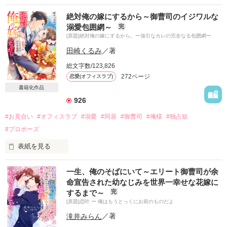
絶対俺の嫁にするから～御曹司のイジワルな
溺愛包囲網～
完
[原題]絶対俺の嫁にするから。ー強引なカレの完全なる包囲網ー
田崎くるみ
／著
総文字数/123,826
272ページ
恋愛(オフィスラブ)
書籍化作品
926
#お見合い
#オフィスラブ
#溺愛
#同居
#御曹司
#俺様
#独占欲
#プロポーズ
表紙を見る
お見合いの席でいきなりプロポーズしてきたのは

一生、俺のそばにいて～エリート御曹司が余
理想の結婚相手とは程遠い苦手なカレだった。

命宣告された幼なじみを世界一幸せな花嫁に
するまで～
完
[原題]恋叶 ー 俺はもうとっくにお前のものだよ
「麻衣子を絶対俺の嫁にする」

滝井みらん
／著