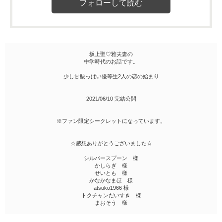
坂上聖♡雅夫妻の
中学時代のお話です。
少し甘酸っぱい優等生2人の恋の始まり
2021/06/10 完結公開
※ファン限定シークレットになっています。
☆感想ありがとうございました☆
シルバースプーン 様
かしらぎ 様
せいとも 様
かなかなまほ 様
atsuko1966 様
トクチャンだいすき 様
まおそう 様