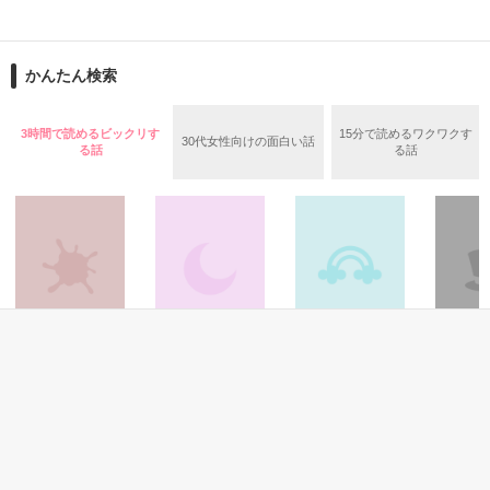
ねえ、匡。

朝倉環(あさくらたまき)

もう少しだけ、そばにいさせてね。

聖堂館学園小学校司書教諭

お願い。

昔から“地味”がコンプレックス

かんたん検索
しっかりしているけど実は泣き虫

匡:

お前は長生きして、

‪✕‬

3時間で読めるビックリす
15分で読めるワクワクす
一生俺のそばにいるんだよ。

30代女性向けの面白い話
る話
る話
倉田淳之介(くらたじゅんのすけ)

璃子と匡の奇跡のラブストーリー。

聖堂館学園中学校教諭(国語科)

開幕です。

真面目で堅物で嘘がつけない

優しすぎるいい人

☆素敵なレビューどうもありがとう

幼馴染を一途に愛す

ございました❤❤❤

とっても励みになります(*^^*)

‪✕‬

真野拓郎(まのたくろう)

大学院生

ミステリ
ホラー・オカルト
ファンタジー
青春・友情
※2020.4月完結
ワイルドな風貌にカリスマ性を持つリーダータイプ

ンス
さよならさえ、嘘
エルタニン伝奇
体操座りと救世主
我が道行く“星バカ”

終学旅行
だというのなら
藤堂 左近／著
いなふ。／著
いぬじゅ
小田真紗美／著
作品を読む
胸を焦がすような初恋

幼馴染達3人の青春
