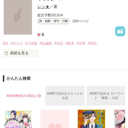
亡くなった元彼への

レン★
／著
最後の手紙です。

今年の初雪は

総文字数/32,014
150ページ
詩・短歌・俳句・川柳
自己満足のポエム？ですので悪しからず…

誰と過ごすの？

0
#詩
#ポエム
#小説版
#短編集
#失恋
#親友
#失明
#笑顔
君は寒くないといいけど

2009.5.27

2002.9に旅立ったN.Tへ捧ぐ

表紙を見る
****************
君の世界は何色ですか？

「君詩」の小説版です。

作品を読む
かんたん検索
ふぁんメで投票を受け付けて、それから物語にしました。

***********************

1時間で読めるスカッとす
2時間で読める キーワー
40代女性向けの切ない話
る話
ド 「俺様」 の話
これだけでもお楽しみになれます(^-^)v

作品を読む
短編集だと思って下さると

イイかもしれません。
