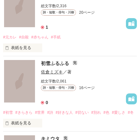
総文字数/2,316
20ページ
詩・短歌・俳句・川柳
1
#元カレ
#自殺
#赤ちゃん
#手紙
表紙を見る
いつも物思いに耽ると思い出す

初雪ふるふる
完
あの人がいた日々

佐倉ミズキ
／著
総文字数/2,061
辛い事の方が多かった

16ページ
詩・短歌・俳句・川柳
思い出すのも辛い事ばかり。

0
だから　さよなら。

#初雪
#きらきら
#世界
#詩
#好きな人
#切ない
#別れ
#色
#愛しさ
#冬
表紙を見る
****************

***********************

大人の片想いの安藤さんから

キミウタ
完