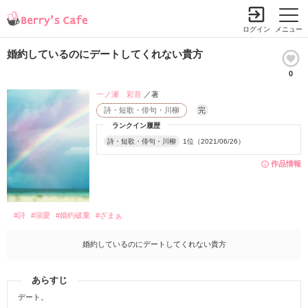
ログイン
メニュー
婚約しているのにデートしてくれない貴方
0
一ノ瀬 彩音
／著
詩・短歌・俳句・川柳
完
ランクイン履歴
詩・短歌・俳句・川柳
1位（2021/06/26）
作品情報
#詩
#溺愛
#婚約破棄
#ざまぁ
婚約しているのにデートしてくれない貴方
あらすじ
デート。