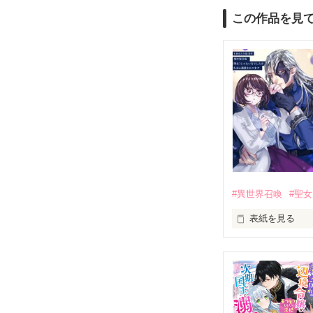
この作品を見
#異世界召喚
#聖女
表紙を見る
異世界召喚され
聖女は一緒に召
でもそこで出会
表紙絵は青ちょ