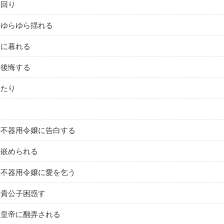
空回り
子ゆらゆら揺れる
涙に暮れる
子後悔する
ふたり
子不器用令嬢に告白する
子嵌められる
子不器用令嬢に愛を乞う
の貴公子困惑す
子皇帝に翻弄される