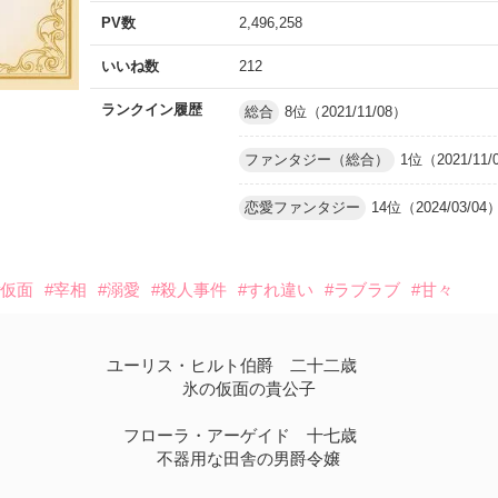
PV数
2,496,258
いいね数
212
ランクイン履歴
総合
8位（2021/11/08）
ファンタジー（総合）
1位（2021/11/
恋愛ファンタジー
14位（2024/03/04
#仮面
#宰相
#溺愛
#殺人事件
#すれ違い
#ラブラブ
#甘々
ユーリス・ヒルト伯爵 二十二歳
氷の仮面の貴公子
フローラ・アーゲイド 十七歳
不器用な田舎の男爵令嬢