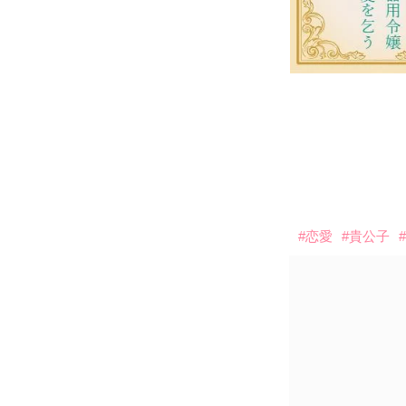
#恋愛
#貴公子