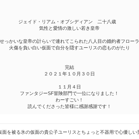
ジェイド・リアム・オブシディアン 二十八歳
気性と愛情の激しい若き皇帝
せっかいな皇帝の計らいで連れてこられた八人目の婚約者フロー
火傷を負い白い仮面で自分を隠すユーリスの恋ものがたり
完結
２０２１年１０月３０日
１１月４日
ファンタジーSF冒険部門で一位になりました！
わーすごい！
読んでくださった皆様に感謝感謝です！
仮面を被る氷の仮面の貴公子ユーリスとちょっと不器用で心優しい