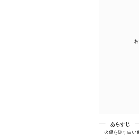
お
あらすじ
火傷を隠す白い