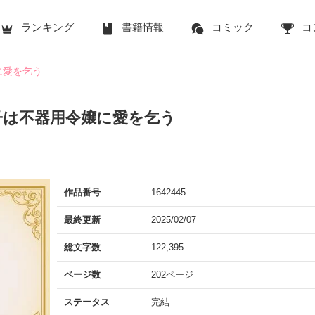
ランキング
書籍情報
コミック
コ
に愛を乞う
子は不器用令嬢に愛を乞う
作品番号
1642445
最終更新
2025/02/07
総文字数
122,395
ページ数
202ページ
ステータス
完結