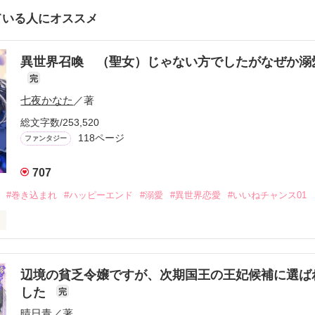
ている人にオススメ
異世界召喚 （聖女）じゃない方でしたがなぜか溺
完
七夜かなた
／著
総文字数/253,520
118ページ
ファンタジー
707
#巻き込まれ
#ハッピーエンド
#溺愛
#異世界恋愛
#いいねチャンス01
た　向先　唯奈（29）

喚された　もう一人の方で、自分はただ巻き込まれただけらしい。

辺境の貧乏令嬢ですが、次期国王の王妃候補に選ば
ったアドルファス・レインズフォードの家でお世話していただくことにな
した
完
晴日青
／著
びれ様に描いていただきました
