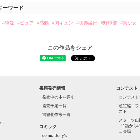
キーワード
#純愛
#ピュア
#感動
#胸キュン
#吹奏楽部
#野球部
#美少女
この作品をシェア
書籍発売情報
コンテスト
発売中の本を探す
コンテスト
発売予定一覧
超短編！フ
スト
書籍化作家一覧
スターツ出
合）
「1話から
コミック
ェ会場
comic Berry's