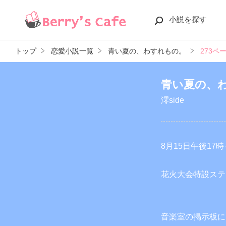
小説を探す
トップ
恋愛小説一覧
青い夏の、わすれもの。
273ペ
青い夏の、
澪side
8月15日午後17時
花火大会特設ステ
音楽室の掲示板に