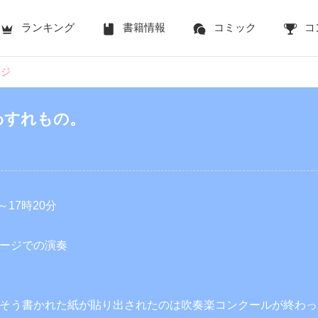
ランキング
書籍情報
コミック
コ
ージ
わすれもの。
～17時20分
ージでの演奏
そう書かれた紙が貼り出されたのは吹奏楽コンクールが終わっ