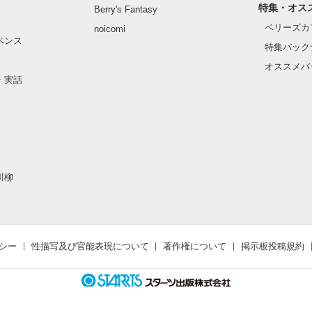
特集・オス
Berry's Fantasy
ベリーズカ
noicomi
ペンス
特集バック
オススメバ
・実話
川柳
シー
性描写及び官能表現について
著作権について
掲示板投稿規約