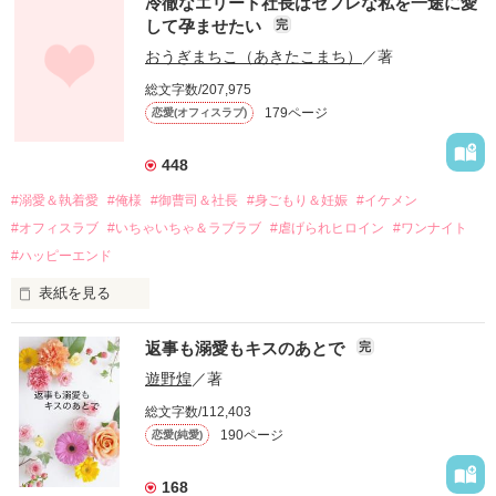
冷徹なエリート社長はセフレな私を一途に愛
して孕ませたい
完
幼なじみの哲平に淡い恋心を抱いていた美桜。

おうぎまちこ（あきたこまち）
／著
しかし、ある出来事をきっかけに二人の関係は壊れてしまう。

総文字数/207,975
関係修復もできないまま、美桜は両親の離婚によって

179ページ
恋愛(オフィスラブ)
引っ越すことになり、哲平とも離れ離れになった。

それから約十二年後。

448
過去の傷から、二度と会いたくないと思っていた哲平に

#溺愛＆執着愛
#俺様
#御曹司＆社長
#身ごもり＆妊娠
#イケメン
運命のような再会を果たす。

#オフィスラブ
#いちゃいちゃ＆ラブラブ
#虐げられヒロイン
#ワンナイト
そして、ひょんなことから

#ハッピーエンド
酔った勢いで一夜を共にしてしまった。

表紙を見る
さらに、美桜が初めてだと知った哲平は

『責任をとる、結婚しよう』と真っ直ぐに告げてきた。

　おかしな噂を流されて前の職場でうまくいかなかった梅田美
戸惑う美桜とは裏腹に、好きという気持ちを隠すことなく

返事も溺愛もキスのあとで
完
桜は、海外で傷心旅行をしていたところ、日本人美青年と出会
甘やかしてくる。

い、酒の勢いもあり一夜限りの関係となる。

遊野煌
／著
　帰国後、美桜は新しい職場でワンナイトした美青年と再会。
そんなある日、哲平は美桜がストーカー被害に

総文字数/112,403
なんと彼の正体は、とある財閥御曹司にも関わらず、一族を離
遭っていることを知る。

190ページ
恋愛(純愛)
れて起業した新進気鋭の実業家、社内でも冷徹だと評判な社長
美桜を守るため、哲平は同居を提案してきて――。

――御影恭司その人だったのだ――！

　なぜか恭司から飼い猫の世話係を命じられた美桜は、猫の世
168