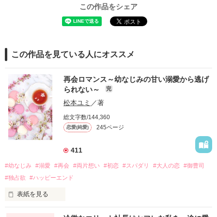
この作品をシェア
この作品を見ている人にオススメ
再会ロマンス～幼なじみの甘い溺愛から逃げ
られない～
完
松本ユミ
／著
総文字数/144,360
245ページ
恋愛(純愛)
411
#幼なじみ
#溺愛
#再会
#両片想い
#初恋
#スパダリ
#大人の恋
#御曹司
#独占欲
#ハッピーエンド
表紙を見る