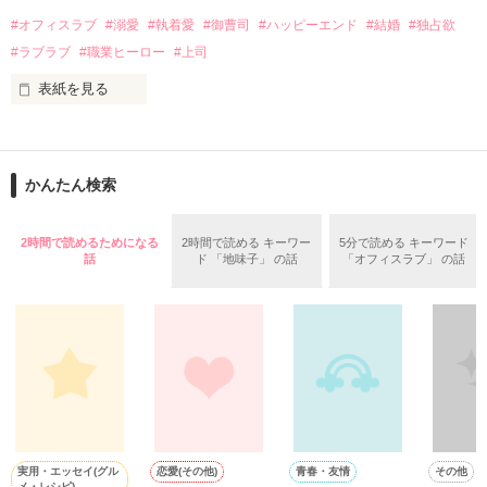
話を口実にしばしば呼び出された上、二人はいわゆる身体だけ
夏木美桜(なつきみお)

#オフィスラブ
#溺愛
#執着愛
#御曹司
#ハッピーエンド
#結婚
#独占欲
✕

#ラブラブ
#職業ヒーロー
#上司
鳴海哲平 (なるみてっぺい)

表紙を見る
作品を読む
止まっていたはずの二人の時間が、再び動き出す。

舞川雛子（26）は大手お菓子メーカー、三日月製菓コーポレー
再会から始まる、溺愛ラブ。

ションの企画戦略室で働いている。

また雛子には2年前から付き合いはじめ、半年前から同棲を始
2026.6.5～2026.7.25

かんたん検索
めた、同期で恋人の石垣守（26）がいるのだが、後輩の姫原由
羅（24）との浮気が発覚した上、いつのまにか元カノにされて
いた。

2時間で読めるためになる
2時間で読める キーワー
5分で読める キーワード
守と由羅から『便利屋雛子』と馬鹿にされ、一人こっそり泣い
話
ド 「地味子」 の話
「オフィスラブ」 の話
＊以前、公開していた話の改稿版です＊

ていた雛子に、企画戦略室の上司である雪瀬鷹哉（29）が
『──俺と結婚してくれないか』といきなりプロポーズをしてき
た上、同居まで提案してきて──？

鷹哉『宜しくな、俺の雛子』🦅

雛子『俺の……ひぃ、雛子？！！！』🐥

作品を読む
シゴデキで冷徹な上司が見せる素顔は、なぜか想像以上に甘く
て……🐥💓🦅

実用・エッセイ(グル
恋愛(その他)
青春・友情
その他
メ・レシピ)