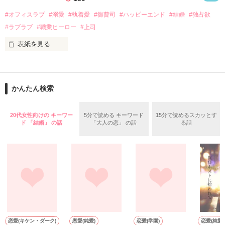
話を口実にしばしば呼び出された上、二人はいわゆる身体だけ
夏木美桜(なつきみお)

#オフィスラブ
#溺愛
#執着愛
#御曹司
#ハッピーエンド
#結婚
#独占欲
✕

#ラブラブ
#職業ヒーロー
#上司
鳴海哲平 (なるみてっぺい)

表紙を見る
作品を読む
止まっていたはずの二人の時間が、再び動き出す。

舞川雛子（26）は大手お菓子メーカー、三日月製菓コーポレー
再会から始まる、溺愛ラブ。

ションの企画戦略室で働いている。

また雛子には2年前から付き合いはじめ、半年前から同棲を始
2026.6.5～2026.7.25

かんたん検索
めた、同期で恋人の石垣守（26）がいるのだが、後輩の姫原由
羅（24）との浮気が発覚した上、いつのまにか元カノにされて
いた。

20代女性向けの キーワー
5分で読める キーワード
15分で読めるスカッとす
守と由羅から『便利屋雛子』と馬鹿にされ、一人こっそり泣い
ド 「結婚」 の話
「大人の恋」 の話
る話
＊以前、公開していた話の改稿版です＊

ていた雛子に、企画戦略室の上司である雪瀬鷹哉（29）が
『──俺と結婚してくれないか』といきなりプロポーズをしてき
た上、同居まで提案してきて──？

鷹哉『宜しくな、俺の雛子』🦅

雛子『俺の……ひぃ、雛子？！！！』🐥

作品を読む
シゴデキで冷徹な上司が見せる素顔は、なぜか想像以上に甘く
て……🐥💓🦅

恋愛(キケン・ダーク)
恋愛(純愛)
恋愛(学園)
恋愛(純愛)