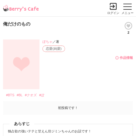
ログイン
メニュー
俺だけのもの
2
ぽちゃ
／著
恋愛(純愛)
作品情報
#BTS
#BL
#クオズ
#ぽ
初投稿です！
あらすじ
独占欲の強いテテと甘えん坊ジミンちゃんのお話です！