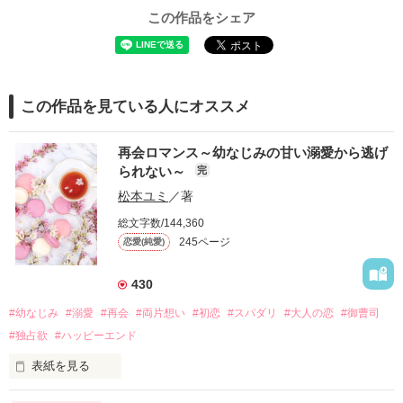
この作品をシェア
この作品を見ている人にオススメ
再会ロマンス～幼なじみの甘い溺愛から逃げ
られない～
完
松本ユミ
／著
総文字数/144,360
245ページ
恋愛(純愛)
430
#幼なじみ
#溺愛
#再会
#両片想い
#初恋
#スパダリ
#大人の恋
#御曹司
#独占欲
#ハッピーエンド
表紙を見る