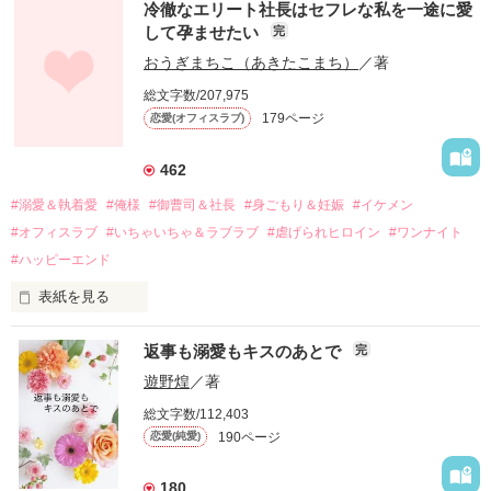
冷徹なエリート社長はセフレな私を一途に愛
して孕ませたい
完
幼なじみの哲平に淡い恋心を抱いていた美桜。

おうぎまちこ（あきたこまち）
／著
しかし、ある出来事をきっかけに二人の関係は壊れてしまう。

総文字数/207,975
関係修復もできないまま、美桜は両親の離婚によって

179ページ
恋愛(オフィスラブ)
引っ越すことになり、哲平とも離れ離れになった。

それから約十二年後。

462
過去の傷から、二度と会いたくないと思っていた哲平に

#溺愛＆執着愛
#俺様
#御曹司＆社長
#身ごもり＆妊娠
#イケメン
運命のような再会を果たす。

#オフィスラブ
#いちゃいちゃ＆ラブラブ
#虐げられヒロイン
#ワンナイト
そして、ひょんなことから

#ハッピーエンド
酔った勢いで一夜を共にしてしまった。

表紙を見る
さらに、美桜が初めてだと知った哲平は

『責任をとる、結婚しよう』と真っ直ぐに告げてきた。

　おかしな噂を流されて前の職場でうまくいかなかった梅田美
戸惑う美桜とは裏腹に、好きという気持ちを隠すことなく

返事も溺愛もキスのあとで
完
桜は、海外で傷心旅行をしていたところ、日本人美青年と出会
甘やかしてくる。

い、酒の勢いもあり一夜限りの関係となる。

遊野煌
／著
　帰国後、美桜は新しい職場でワンナイトした美青年と再会。
そんなある日、哲平は美桜がストーカー被害に

総文字数/112,403
なんと彼の正体は、とある財閥御曹司にも関わらず、一族を離
遭っていることを知る。

190ページ
恋愛(純愛)
れて起業した新進気鋭の実業家、社内でも冷徹だと評判な社長
美桜を守るため、哲平は同居を提案してきて――。

――御影恭司その人だったのだ――！

　なぜか恭司から飼い猫の世話係を命じられた美桜は、猫の世
180