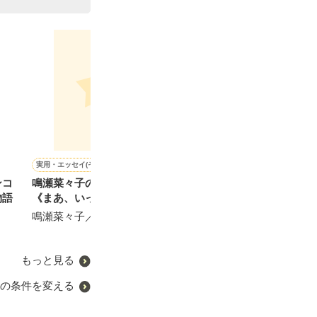
実用・エッセイ(その他)
恋愛(オフィスラブ)
恋愛(その他)
恋愛(キケン・ダーク)
ンコ
鳴瀬菜々子の奇妙な日常
俺様上司とツンデレ部下
人の恋を笑うな
LOVE GAME
物語
《まあ、いっか》
実姫伽／著
椿山紅／著
【Sena】／著
鳴瀬菜々子／著
もっと見る
の条件を変える