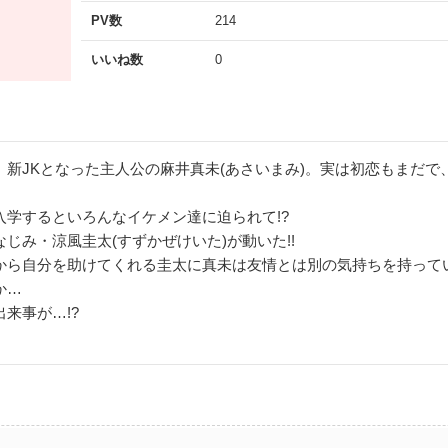
PV数
214
いいね数
0
、新JKとなった主人公の麻井真未(あさいまみ)。実は初恋もまだで
入学するといろんなイケメン達に迫られて!?
じみ・涼風圭太(すずかぜけいた)が動いた!!
から自分を助けてくれる圭太に真未は友情とは別の気持ちを持って
か…
来事が…!?