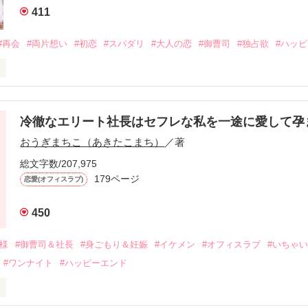
411
#再会
#両片想い
#初恋
#スパダリ
#大人の恋
#御曹司
#独占欲
#ハッ
冷徹なエリート社長はセフレな私を一途に愛して孕
に淡い恋心を抱いていた美桜。

おうぎまちこ（あきたこまち）
／著
来事をきっかけに二人の関係は壊れてしまう。

ないまま、美桜は両親の離婚によって

総文字数/207,975
なり、哲平とも離れ離れになった。

179ページ
恋愛(オフィスラブ)
年後。

450
二度と会いたくないと思っていた哲平に

会を果たす。

俺様
#御曹司＆社長
#身ごもり＆妊娠
#イケメン
#オフィスラブ
#いちゃ
なことから

#ワンナイト
#ハッピーエンド
夜を共にしてしまった。

初めてだと知った哲平は

結婚しよう』と真っ直ぐに告げてきた。
