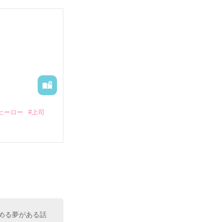
していたとこ
る財閥御曹司に
―御影恭司その
出された上、二
ヒーロー
#上司
いている。

（26）がいる
た。

室の上司である
、同居まで提案
める夢がある話