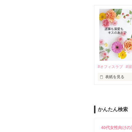
　おかしな噂を
戸惑う美桜とは
ろ、日本人美青
甘やかしてくる。
　帰国後、美桜
も関わらず、一
そんなある日、
人だったのだ―
遭っていること
　なぜか恭司か
美桜を守るため
夏木美桜(なつき
✕

鳴海哲平 (なる
#オフィスラブ
#
止まっていたは
表紙を見る
再会から始まる
舞川雛子（26
2026.6.5～2026.
また雛子には2
のだが、後輩の
守と由羅から『
かんたん検索
雪瀬鷹哉（29
＊以前、公開し
してきて──？

鷹哉『宜しくな、
40代女性向け