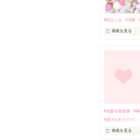
#幼なじみ
#溺愛
表紙を見る
幼なじみの哲平
しかし、ある出
関係修復もでき
引っ越すことに
それから約十二
過去の傷から、
運命のような再
#溺愛＆執着愛
#
そして、ひょん
#虐げられヒロイン
酔った勢いで一
表紙を見る
さらに、美桜が
『責任をとる、