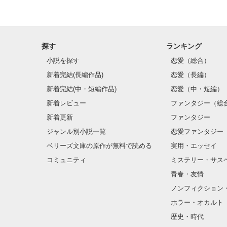
探す
ランキング
小説を探す
恋愛（総合）
新着完結(長編作品)
恋愛（長編）
新着完結(中・短編作品)
恋愛（中・短編）
新着レビュー
ファンタジー（総
新着更新
ファンタジー
ジャンル別小説一覧
恋愛ファンタジー
ベリーズ文庫の原作が無料で読める
実用・エッセイ
コミュニティ
ミステリー・サス
青春・友情
ノンフィクション
ホラー・オカルト
歴史・時代