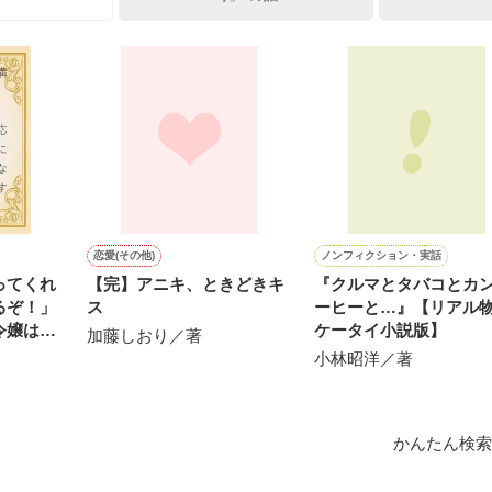
ひぃ、雛子？！！！』🐥

上司が見せる素顔は、なぜか想像以上に甘くて……🐥💓🦅

作品を読む
用の画像も全てフリー素材です。

.6.3〜7.20完結です。　

にて恋愛トレンド1位でした〜良かったら読んで頂けると嬉しいです。
作品を読む
恋愛(その他)
ノンフィクション・実話
ってくれ
【完】アニキ、ときどきキ
『クルマとタバコとカ
るぞ！」
ス
ーヒーと…』【リアル
令嬢は
ケータイ小説版】
加藤しおり／著
」と悪気
小林昭洋／著
する。
かんたん検索