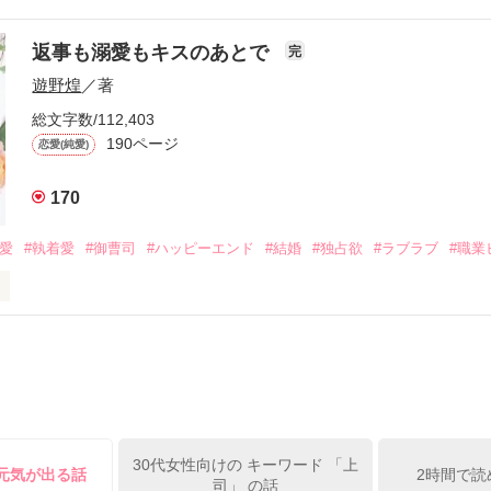
流されて前の職場でうまくいかなかった梅田美桜は、海外で傷心旅行を
裏腹に、好きという気持ちを隠すことなく

年と出会い、酒の勢いもあり一夜限りの関係となる。



は新しい職場でワンナイトした美青年と再会。なんと彼の正体は、とあ
返事も溺愛もキスのあとで
完
族を離れて起業した新進気鋭の実業家、社内でも冷徹だと評判な社長―
哲平は美桜がストーカー被害に

遊野煌
／著
―！

を知る。

ら飼い猫の世話係を命じられた美桜は、猫の世話を口実にしばしば呼び
、哲平は同居を提案してきて――。

総文字数/112,403
190ページ
恋愛(純愛)
みお)

170
作品を読む
みてっぺい)

溺愛
#執着愛
#御曹司
#ハッピーエンド
#結婚
#独占欲
#ラブラブ
#職業
ずの二人の時間が、再び動き出す。

、溺愛ラブ。

）は大手お菓子メーカー、三日月製菓コーポレーションの企画戦略室で働
7.25

年前から付き合いはじめ、半年前から同棲を始めた、同期で恋人の石垣守
姫原由羅（24）との浮気が発覚した上、いつのまにか元カノにされてい
便利屋雛子』と馬鹿にされ、一人こっそり泣いていた雛子に、企画戦略
）が『──俺と結婚してくれないか』といきなりプロポーズをしてきた上
ていた話の改稿版です＊

30代女性向けの キーワード 「上
俺の雛子』🦅

の元気が出る話
2時間で読
司」 の話