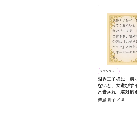
雛子『俺の……
シゴデキで冷徹な
※表紙も作中使
※執筆期間2026
※他サイトさん
ファンタジー
限界王子様に「構
ないと、女遊びす
と脅され、塩対応
「お好きにどうぞ
待鳥園子／著
なくオーバーキル