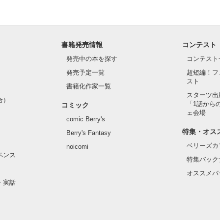
書籍発売情報
コンテスト
発売中の本を探す
コンテスト
発売予定一覧
超短編！フ
スト
書籍化作家一覧
スターツ出
合）
「1話から
コミック
ェ会場
comic Berry's
特集・オス
Berry's Fantasy
ベリーズカ
noicomi
ペンス
特集バック
オススメバ
・実話