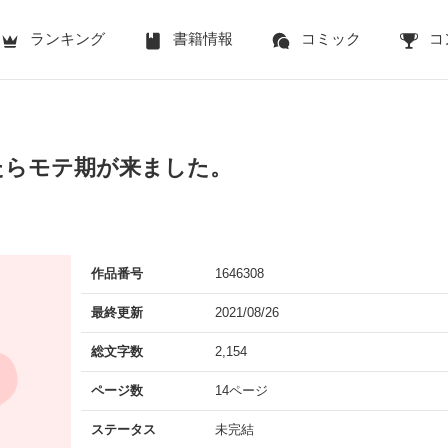
ランキング
書籍情報
コミック
コ
たらモテ期が来ました。
作品番号
1646308
最終更新
2021/08/26
総文字数
2,154
ページ数
14ページ
ステータス
未完結