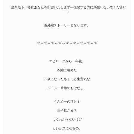
『皇帝陛下、今宵あなたを殺害いたします―復讐するのに溺愛しないでください
―』
番外編ストーリーとなります。
୨୧ ⑅ ୨୧ ⑅ ୨୧ ⑅ ୨୧ ⑅ ୨୧ ⑅ ୨୧ ⑅ ୨୧ ⑅ ୨୧ ⑅ ୨୧
エピローグから一年後、
本編に絡めた
６歳になったちょっと生意気な
ルーシー目線のおはなし。
うんめーのひと？
王子様さま？
よくわからないけど
カレが気になるの。