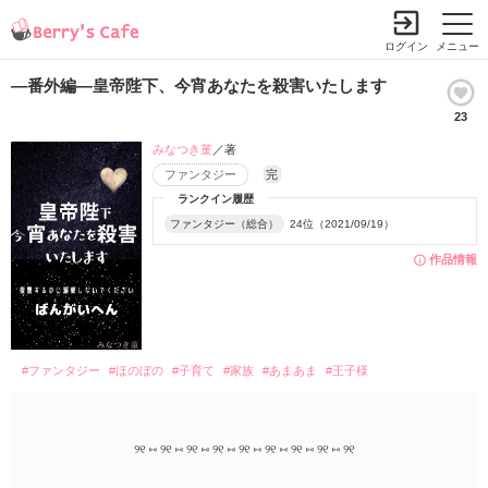
ログイン
メニュー
―番外編―皇帝陛下、今宵あなたを殺害いたします
23
みなつき菫
／著
ファンタジー
完
ランクイン履歴
ファンタジー（総合）
24位（2021/09/19）
作品情報
#ファンタジー
#ほのぼの
#子育て
#家族
#あまあま
#王子様
୨୧ ⑅ ୨୧ ⑅ ୨୧ ⑅ ୨୧ ⑅ ୨୧ ⑅ ୨୧ ⑅ ୨୧ ⑅ ୨୧ ⑅ ୨୧