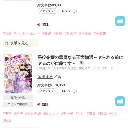
太子の婚約者として選ばれることとなった。その日は王太子の
総文字数/89,031
誕生日で、生誕祭の会場に赴いた彼女だったが、なんとその場
375ページ
ファンタジー
でいきなり婚約破棄を叩きつけられ、腹違いの姉のサンドラが
知らぬ間に彼とただならぬ関係になっていた事を知る……。悲
491
嘆にくれ気を失う彼女を救ったのは冷血と名高い銀竜公爵と呼
ばれている男性で……その後、日を置かずに彼から婚約の申し
#恋愛
#ハッピーエンド
#離縁
#生贄
#真の声
#不器用
#不愛想
出があり、リュミエールは支度金と引き換えで追放されるかの
ように家から追い出されるのだった……。

表紙を見る
絶望にくれながら訪れた嫁ぎ先の公爵家だったが、そこで出会
ったのは彼女に好意的な人々ばかりで……日々彼女は塞いでい
特殊な力を受け継いでいるといわれるアンダーソン公爵家の令
悪役令嬢の華麗なる王宮物語～ヤられる前に
た思いを解きほぐされ、楽しい日々を過ごしながら、やがてぶ
嬢サエ・アンダーソンは、この日宮殿の階段の踊り場で皇帝で
ヤるのが仁義です～
完
っきらぼうだが素直で努力家の銀竜公爵との距離も近づいてゆ
あり夫であるネイサン・サッカリーから離縁を宣言される。ア
[原題]王太子殿下の華麗な誘惑と聖なるウェディングロード
く。だがそこに、実家から茶会の誘いがあり、そこには王太子
ンダーソン家の女子は代々王家に嫁ぐことが決められており、
とサンドラも訪れるという――。

彼女も例外ではなかった。その為、幼少から厳しい妃教育に耐
藍里まめ
／著
これは、聖女として失格だと蔑まれていたリュミエールが、自
え、結婚したというのに、彼女は夫からいっさい顧みられなか
総文字数/170,059
分を取り巻く不遇な環境から解放され、幸せをつかみ取るまで
った。それどころか、夫は彼女の実父の後妻の娘、つまり義姉
の物語。
307ページ
ファンタジー
と公然と浮気をしていた、そして、彼女と離縁後義姉と結婚す
るとも宣言する。しかも、彼女を隣国の国王に生贄に捧げると
書籍化作品
も宣言した。だが、彼女は内心よろこんだ。やっと自由になれ
305
コミック掲載中
る。自由になれるのなら、生贄でもなんでもなるわ、と。が、
作品を読む
その踊り場で事故が起こる。義姉が彼女を階段から落としたの
#王宮
#秘密
#公爵令嬢
#胸キュン
#王太子
#甘い
#貴族
#腹黒
#中世
だ。全身を強く打ち、気を失うサエ。気を失ったまま、彼女は
#純愛
隣国へと運ばれてしまう。隣国オーディントン国の国王に会う