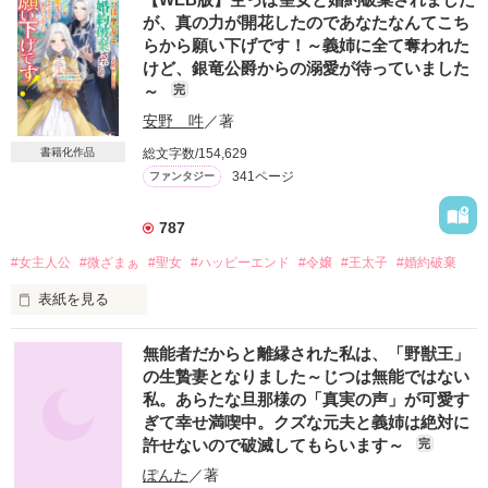
が、真の力が開花したのであなたなんてこち
らから願い下げです！～義姉に全て奪われた
けど、銀竜公爵からの溺愛が待っていました
～
完
安野 吽
／著
総文字数/154,629
書籍化作品
341ページ
ファンタジー
787
#女主人公
#微ざまぁ
#聖女
#ハッピーエンド
#令嬢
#王太子
#婚約破棄
表紙を見る
【2023/1/5、スターツ出版ベリーズファンタジー様より発売さ
無能者だからと離縁された私は、「野獣王」
れました書籍の、改稿前のWEB版となっています】

の生贄妻となりました～じつは無能ではない
私。あらたな旦那様の「真実の声」が可愛す
フィースバーク侯爵家の三女として生まれたリュミエールは、
ぎて幸せ満喫中。クズな元夫と義姉は絶対に
ある日、悲しい夢を見て目覚める――。聖女の血筋であるにも
かかわらず、何の能力も持たず『空っぽ聖女』、『亡霊令嬢』
許せないので破滅してもらいます～
完
などと周りの貴族、両親や姉達にさえ揶揄、冷遇されていた彼
ぽんた
／著
女。しかし、その容姿だけは誰よりも血筋を受け継いだ為、王