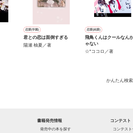
にて恋愛トレンド1位でした〜良かったら読んで頂けると嬉しいです。
作品を読む
恋愛(学園)
恋愛(純愛)
君との恋は面倒すぎる
飛鳥くんはクールなん
ゃない
陽瀬 柚夏／著
☆*ココロ／著
かんたん検索
書籍発売情報
コンテスト
発売中の本を探す
コンテスト