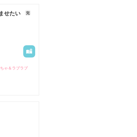
ませたい
完
いちゃ＆ラブラブ
していたとこ
る財閥御曹司に
―御影恭司その
出された上、二