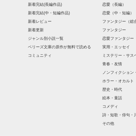
新着完結(長編作品)
恋愛（長編）
新着完結(中・短編作品)
恋愛（中・短編）
新着レビュー
ファンタジー（総
新着更新
ファンタジー
ジャンル別小説一覧
恋愛ファンタジー
ベリーズ文庫の原作が無料で読める
実用・エッセイ
コミュニティ
ミステリー・サス
青春・友情
ノンフィクション
ホラー・オカルト
歴史・時代
絵本・童話
コメディ
詩・短歌・俳句・
その他