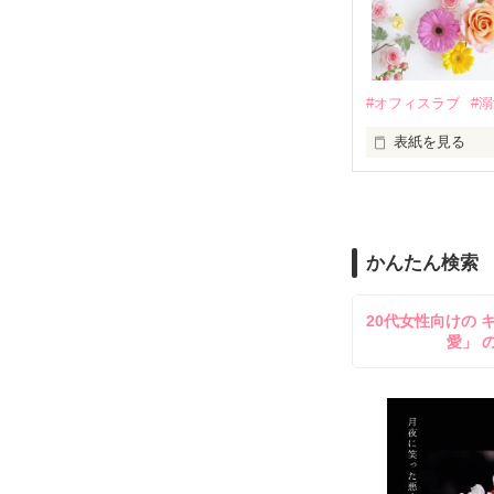
夏木美桜(なつき
✕

鳴海哲平 (なる
#オフィスラブ
#
止まっていたは
表紙を見る
再会から始まる
舞川雛子（26
2026.6.5～2026.
また雛子には2
のだが、後輩の
守と由羅から『
かんたん検索
雪瀬鷹哉（29
＊以前、公開し
してきて──？

20代女性向けの 
鷹哉『宜しくな、
愛」 
雛子『俺の……
シゴデキで冷徹な
※表紙も作中使
※執筆期間2026