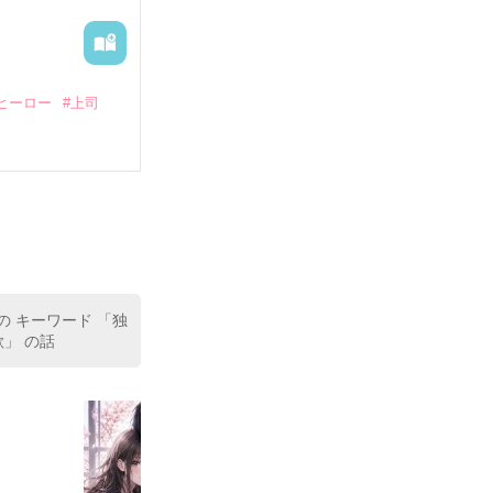
ヒーロー
#上司
いている。

（26）がいる
た。

室の上司である
、同居まで提案
の キーワード 「独
欲」 の話