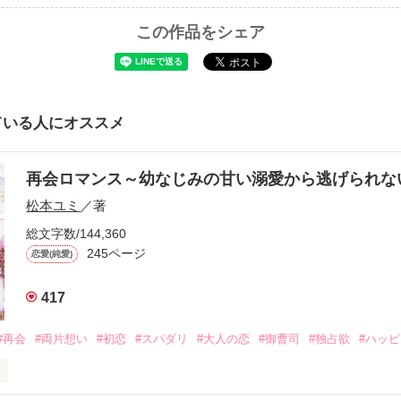
この作品をシェア
ている人にオススメ
再会ロマンス～幼なじみの甘い溺愛から逃げられ
松本ユミ
／著
総文字数/144,360
245ページ
恋愛(純愛)
417
#再会
#両片想い
#初恋
#スパダリ
#大人の恋
#御曹司
#独占欲
#ハッ