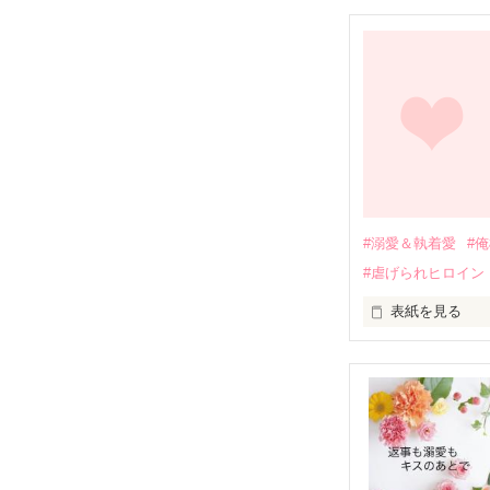
幼なじみの哲平
しかし、ある出
関係修復もでき
引っ越すことに
それから約十二
過去の傷から、
運命のような再
#溺愛＆執着愛
#
そして、ひょん
#虐げられヒロイン
酔った勢いで一
表紙を見る
さらに、美桜が
『責任をとる、
　おかしな噂を
戸惑う美桜とは
ろ、日本人美青
甘やかしてくる。
　帰国後、美桜
も関わらず、一
そんなある日、
人だったのだ―
遭っていること
　なぜか恭司か
美桜を守るため