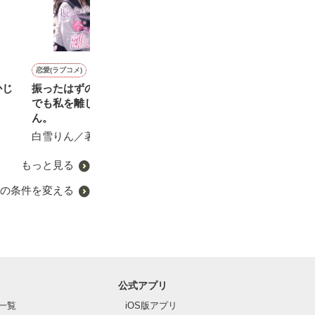
恋愛(ラブコメ)
恋愛(学園)
恋愛(キケン・ダーク)
ファンタジー
かじ
振ったはずの元カレが、今
相合い傘は持っていな
無敵の総長は地味子ちゃん
ケーベのお話 
でも私を離してくれませ
い 〜続編〜
に甘すぎる
との再会
ん。
星空玲／著
-KAHO-／著
元狸院／著
白雪りん／著
もっと見る
の条件を変える
公式アプリ
一覧
iOS版アプリ