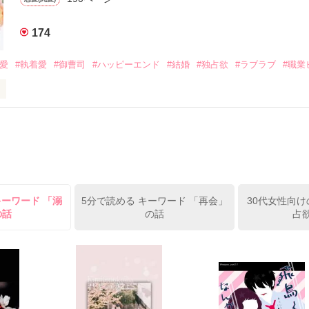
みお)

174
作品を読む
みてっぺい)

溺愛
#執着愛
#御曹司
#ハッピーエンド
#結婚
#独占欲
#ラブラブ
#職業
ずの二人の時間が、再び動き出す。

、溺愛ラブ。

）は大手お菓子メーカー、三日月製菓コーポレーションの企画戦略室で働
7.25

年前から付き合いはじめ、半年前から同棲を始めた、同期で恋人の石垣守
姫原由羅（24）との浮気が発覚した上、いつのまにか元カノにされてい
便利屋雛子』と馬鹿にされ、一人こっそり泣いていた雛子に、企画戦略
）が『──俺と結婚してくれないか』といきなりプロポーズをしてきた上
ていた話の改稿版です＊

キーワード 「溺
5分で読める キーワード 「再会」
30代女性向け
俺の雛子』🦅

の話
の話
占
ひぃ、雛子？！！！』🐥

上司が見せる素顔は、なぜか想像以上に甘くて……🐥💓🦅

作品を読む
用の画像も全てフリー素材です。

.6.3〜7.20完結です。　
