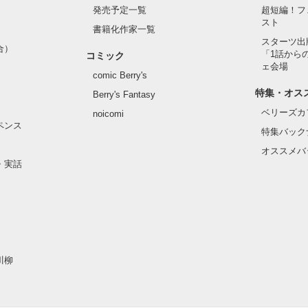
発売予定一覧
超短編！フ
スト
書籍化作家一覧
スターツ出
合）
「1話から
コミック
ェ会場
comic Berry's
特集・オス
Berry's Fantasy
ベリーズカ
noicomi
ペンス
特集バック
オススメバ
・実話
川柳