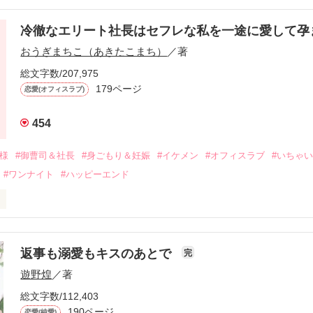
冷徹なエリート社長はセフレな私を一途に愛して孕
に淡い恋心を抱いていた美桜。

おうぎまちこ（あきたこまち）
／著
来事をきっかけに二人の関係は壊れてしまう。

ないまま、美桜は両親の離婚によって

総文字数/207,975
なり、哲平とも離れ離れになった。

179ページ
恋愛(オフィスラブ)
年後。

454
二度と会いたくないと思っていた哲平に

会を果たす。

俺様
#御曹司＆社長
#身ごもり＆妊娠
#イケメン
#オフィスラブ
#いちゃ
なことから

#ワンナイト
#ハッピーエンド
夜を共にしてしまった。

初めてだと知った哲平は

結婚しよう』と真っ直ぐに告げてきた。

流されて前の職場でうまくいかなかった梅田美桜は、海外で傷心旅行を
裏腹に、好きという気持ちを隠すことなく

年と出会い、酒の勢いもあり一夜限りの関係となる。



は新しい職場でワンナイトした美青年と再会。なんと彼の正体は、とあ
返事も溺愛もキスのあとで
完
族を離れて起業した新進気鋭の実業家、社内でも冷徹だと評判な社長―
哲平は美桜がストーカー被害に

遊野煌
／著
―！

を知る。

ら飼い猫の世話係を命じられた美桜は、猫の世話を口実にしばしば呼び
、哲平は同居を提案してきて――。

総文字数/112,403
190ページ
恋愛(純愛)