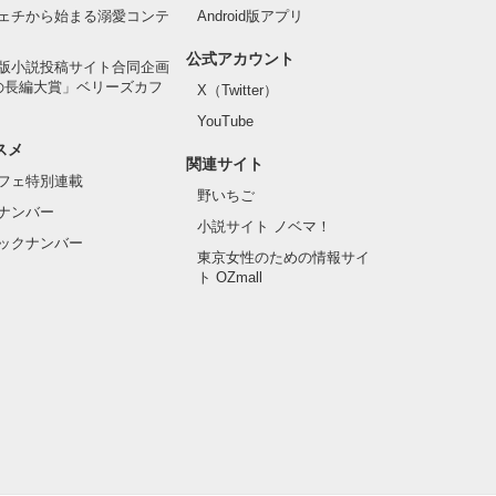
ェチから始まる溺愛コンテ
Android版アプリ
公式アカウント
版小説投稿サイト合同企画
の長編大賞」ベリーズカフ
X（Twitter）
YouTube
スメ
関連サイト
フェ特別連載
野いちご
ナンバー
小説サイト ノベマ！
ックナンバー
東京女性のための情報サイ
ト OZmall