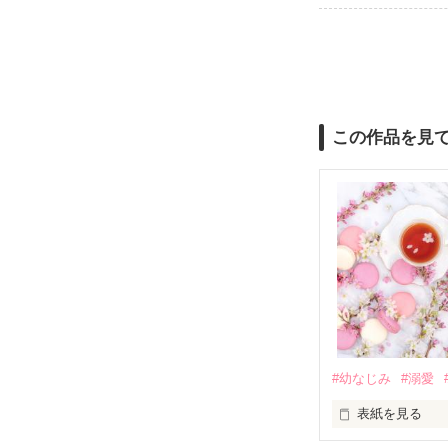
この作品を見
#幼なじみ
#溺愛
表紙を見る