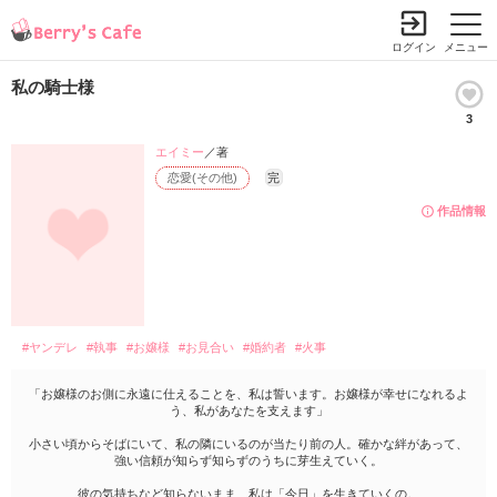
ログイン
メニュー
私の騎士様
3
エイミー
／著
恋愛(その他)
完
作品情報
#ヤンデレ
#執事
#お嬢様
#お見合い
#婚約者
#火事
「お嬢様のお側に永遠に仕えることを、私は誓います。お嬢様が幸せになれるよ
う、私があなたを支えます」
小さい頃からそばにいて、私の隣にいるのが当たり前の人。確かな絆があって、
強い信頼が知らず知らずのうちに芽生えていく。
彼の気持ちなど知らないまま、私は「今日」を生きていくの。