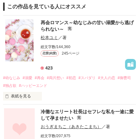
この作品を見ている人にオススメ
再会ロマンス～幼なじみの甘い溺愛から逃げ
られない～
完
松本ユミ
／著
総文字数/144,360
245ページ
恋愛(純愛)
423
#幼なじみ
#溺愛
#再会
#両片想い
#初恋
#スパダリ
#大人の恋
#御曹司
#独占欲
#ハッピーエンド
表紙を見る
冷徹なエリート社長はセフレな私を一途に愛
して孕ませたい
完
幼なじみの哲平に淡い恋心を抱いていた美桜。

おうぎまちこ（あきたこまち）
／著
しかし、ある出来事をきっかけに二人の関係は壊れてしまう。

総文字数/207,975
関係修復もできないまま、美桜は両親の離婚によって
