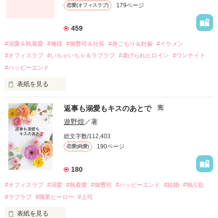
179ページ
恋愛(オフィスラブ)
引っ越すことになり、哲平とも離れ離れになった。

それから約十二年後。

459
過去の傷から、二度と会いたくないと思っていた哲平に

#溺愛＆執着愛
#俺様
#御曹司＆社長
#身ごもり＆妊娠
#イケメン
運命のような再会を果たす。

#オフィスラブ
#いちゃいちゃ＆ラブラブ
#虐げられヒロイン
#ワンナイト
そして、ひょんなことから

#ハッピーエンド
酔った勢いで一夜を共にしてしまった。

表紙を見る
さらに、美桜が初めてだと知った哲平は

『責任をとる、結婚しよう』と真っ直ぐに告げてきた。

　おかしな噂を流されて前の職場でうまくいかなかった梅田美
戸惑う美桜とは裏腹に、好きという気持ちを隠すことなく

返事も溺愛もキスのあとで
完
桜は、海外で傷心旅行をしていたところ、日本人美青年と出会
甘やかしてくる。

い、酒の勢いもあり一夜限りの関係となる。

遊野煌
／著
　帰国後、美桜は新しい職場でワンナイトした美青年と再会。
そんなある日、哲平は美桜がストーカー被害に

総文字数/112,403
なんと彼の正体は、とある財閥御曹司にも関わらず、一族を離
遭っていることを知る。

190ページ
恋愛(純愛)
れて起業した新進気鋭の実業家、社内でも冷徹だと評判な社長
美桜を守るため、哲平は同居を提案してきて――。

――御影恭司その人だったのだ――！

　なぜか恭司から飼い猫の世話係を命じられた美桜は、猫の世
180
話を口実にしばしば呼び出された上、二人はいわゆる身体だけ
夏木美桜(なつきみお)

#オフィスラブ
#溺愛
#執着愛
#御曹司
#ハッピーエンド
#結婚
#独占欲
✕

#ラブラブ
#職業ヒーロー
#上司
鳴海哲平 (なるみてっぺい)

表紙を見る