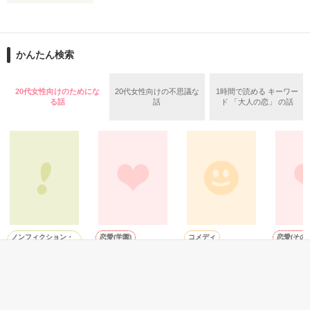
作品を読む
止まっていたはずの二人の時間が、再び動き出す。

舞川雛子（26）は大手お菓子メーカー、三日月製菓コーポレー
再会から始まる、溺愛ラブ。

ションの企画戦略室で働いている。

また雛子には2年前から付き合いはじめ、半年前から同棲を始
2026.6.5～2026.7.25

かんたん検索
めた、同期で恋人の石垣守（26）がいるのだが、後輩の姫原由
羅（24）との浮気が発覚した上、いつのまにか元カノにされて
いた。

20代女性向けのためにな
20代女性向けの不思議な
1時間で読める キーワー
守と由羅から『便利屋雛子』と馬鹿にされ、一人こっそり泣い
る話
話
ド 「大人の恋」 の話
＊以前、公開していた話の改稿版です＊

ていた雛子に、企画戦略室の上司である雪瀬鷹哉（29）が
『──俺と結婚してくれないか』といきなりプロポーズをしてき
た上、同居まで提案してきて──？

鷹哉『宜しくな、俺の雛子』🦅

雛子『俺の……ひぃ、雛子？！！！』🐥

作品を読む
シゴデキで冷徹な上司が見せる素顔は、なぜか想像以上に甘く
て……🐥💓🦅

ノンフィクション・
恋愛(学園)
コメディ
恋愛(その他
実話
あたしの恋愛事情
それ行け!演劇クラ
【短】ワ
ﾟ
※表紙も作中使用の画像も全てフリー素材です。

大切な仲間と思い
ブ
とわがま
｡ﾟ 
※執筆期間2026.6.3〜7.20完結です。　

ゆりしゃん／著
出～私たちの二年
｡
マノテッロ／著
千智／著
※他サイトさんにて恋愛トレンド1位でした〜良かったら読ん
半～
｡
で頂けると嬉しいです。
Ｈａルポソ／著