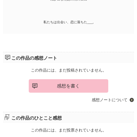
私たちは出会い、恋に落ちた___,
この作品の感想ノート
この作品には、まだ投稿されていません。
感想を書く
感想ノートについて
この作品のひとこと感想
この作品には、まだ投票されていません。