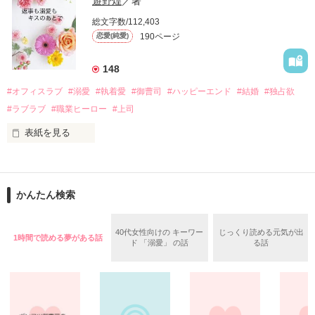
遊野煌
／著
　帰国後、美桜は新しい職場でワンナイトした美青年と再会。
そんなある日、哲平は美桜がストーカー被害に

総文字数/112,403
なんと彼の正体は、とある財閥御曹司にも関わらず、一族を離
遭っていることを知る。

190ページ
恋愛(純愛)
れて起業した新進気鋭の実業家、社内でも冷徹だと評判な社長
美桜を守るため、哲平は同居を提案してきて――。

――御影恭司その人だったのだ――！

　なぜか恭司から飼い猫の世話係を命じられた美桜は、猫の世
148
話を口実にしばしば呼び出された上、二人はいわゆる身体だけ
夏木美桜(なつきみお)

#オフィスラブ
#溺愛
#執着愛
#御曹司
#ハッピーエンド
#結婚
#独占欲
✕

#ラブラブ
#職業ヒーロー
#上司
鳴海哲平 (なるみてっぺい)

表紙を見る
作品を読む
止まっていたはずの二人の時間が、再び動き出す。

舞川雛子（26）は大手お菓子メーカー、三日月製菓コーポレー
再会から始まる、溺愛ラブ。

ションの企画戦略室で働いている。

また雛子には2年前から付き合いはじめ、半年前から同棲を始
2026.6.5～2026.7.25

かんたん検索
めた、同期で恋人の石垣守（26）がいるのだが、後輩の姫原由
羅（24）との浮気が発覚した上、いつのまにか元カノにされて
いた。

40代女性向けの キーワー
じっくり読める元気が出
1時間で読める夢がある話
守と由羅から『便利屋雛子』と馬鹿にされ、一人こっそり泣い
ド 「溺愛」 の話
る話
＊以前、公開していた話の改稿版です＊

ていた雛子に、企画戦略室の上司である雪瀬鷹哉（29）が
『──俺と結婚してくれないか』といきなりプロポーズをしてき
た上、同居まで提案してきて──？

鷹哉『宜しくな、俺の雛子』🦅
