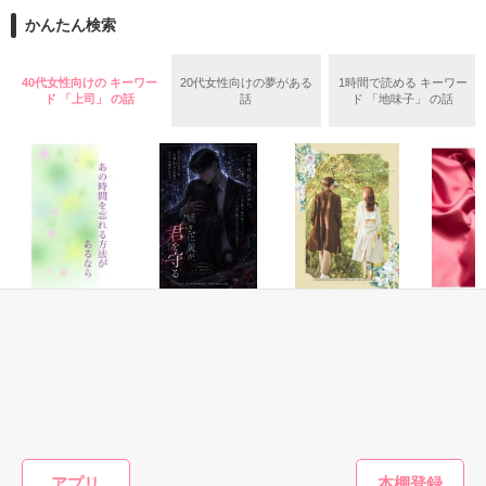
か？――

ざいます！！

かんたん検索
けれど再会した彼は、大企業の社長になっていて……

佑斗と由奈も嬉しいと思います(≧∇≦) 

40代女性向けの キーワー
20代女性向けの夢がある
1時間で読める キーワー
ド 「上司」 の話
話
ド 「地味子」 の話
【公開日：2018.11.26】

という事で、今回は佑斗目線の番外編です！ 

作品を読む
まさか、まさかの佑斗に、浮気疑惑が浮上して！？

本編だけでも、楽しんでもらえますが、時間の流れ的には、 

恋愛(オフィスラブ)
恋愛(キケン・ダーク)
恋愛(オフィスラブ)
恋愛(オフ
あの時間を忘れる
傲慢すぎる警視に
Excessive love.
俺に夢中
方法が あるなら
衛られて愛される
～純情秘
「秘密のフィアンセ☆」→「秘密の彼氏」→「極道の世界た
陽瀬 柚夏／著
副社長の
ヤジマ ハルカ／
SUGAWARA／著
ち」→本編です！ 

拒めない
著
青蘭 ま
まだ、ご覧になられてない方、ぜひご覧ください♪ 

もっと見る
アプリ