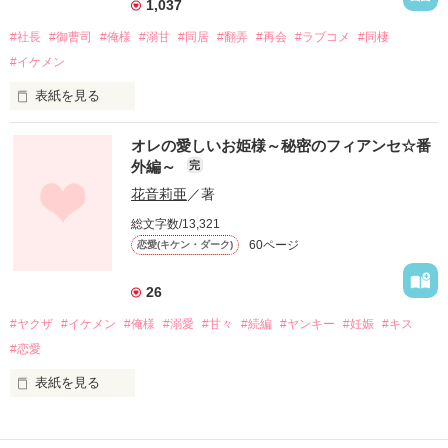
1,037
秘書として働く【有村 莉央(27)】は、社長兼デザイナーの【都
筑 京(28)】に振り回される毎日を送っていた。

#社長
#御曹司
#俺様
#溺甘
#同居
#翻弄
#再会
#ラブコメ
#同棲
#イケメン
憧れる気持ちがありつつも、もう限界。

気持ちに区切りをつけ、この恋をおしまいにしたのに……

表紙を見る
「俺に断りもなく恋愛していいわけないだろ」

憧れという名の恋に堕ち、想いをひた隠すこと五年

オレの愛しいお姫様～秘密のフィアンセ☆番
外編～
完
突然、独占欲をむき出しにしてきて……！？

彼と過ごす最後の夜

意を決した私に、応えてくれた彼

花音莉亜
／著
総文字数/13,321
2020.04 完結

あやまちの一夜に「愛してる」の言いわけを添えたら、それは
60ページ
恋愛(キケン・ダーク)
〝約束〟になりますか？

＊すう!!様、聖凪砂様、みやのもり様、素敵なレビューをあり
がとうございました＊
26
営業部の地味社員

咲島三花（さきしまみか）　28歳

#ヤクザ
#イケメン
#俺様
#溺愛
#甘々
#続編
#ヤンキー
#妊娠
#キス
×

#恋愛
作品を読む
元上司　⇒　社長

神崎京吾（かんざきけいご）　31歳

表紙を見る
「秘密のフィアンセ☆」と続編、そしてそして、この番外編
――半年経ったら迎えにくる。それまで、俺を待っていられる
も、総合ランキング入りを果たしました！本当にありがとうご