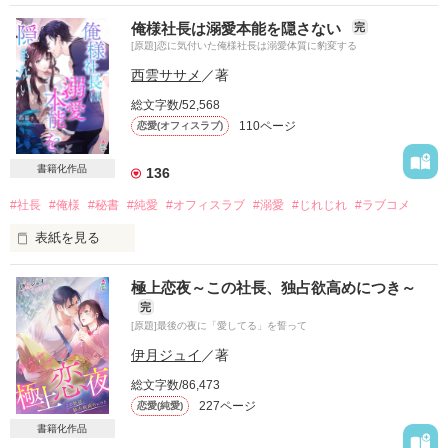
俺様社長は溺愛本能を隠さない
完
[原題]恋に気付いた俺様社長は溺愛体質に豹変する
西雲ササメ
／著
総文字数/52,568
110ページ
恋愛(オフィスラブ)
書籍化作品
136
#社長
#俺様
#秘書
#純愛
#オフィスラブ
#溺愛
#じれじれ
#ラブコメ
表紙を見る
2020.08

極上恋夜～この社長、独占欲高めにつき～
マカロン文庫より書籍化しました。応援して下さった皆様、あ
完
りがとうございました。

[原題]最後の夜に「愛してる」を誓って
書籍には本編後のストーリーを収録しておりますので、是非ご
覧下さい。

伊月ジュイ
／著
総文字数/86,473
◇◇◇◇◇

227ページ
恋愛(純愛)
デザイン事務所「株式会社Ｋ.Works」

書籍化作品