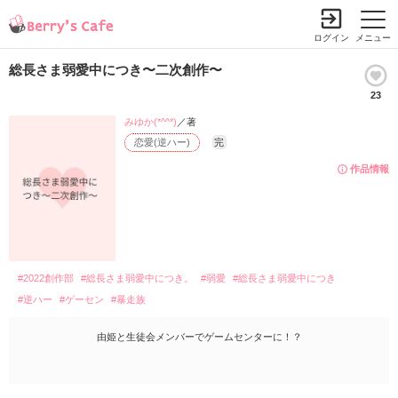
ログイン
メニュー
総長さま弱愛中につき〜二次創作〜
23
みゆか(*^^*)
／著
恋愛(逆ハー)
完
作品情報
#2022創作部
#総長さま弱愛中につき。
#弱愛
#総長さま弱愛中につき
#逆ハー
#ゲーセン
#暴走族
由姫と生徒会メンバーでゲームセンターに！？