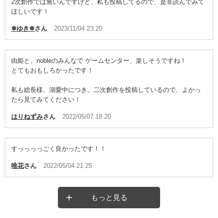
2次創作では無いんですけど、私も投稿してるので、是非読んでみて
ほしいです！
❄ゆき❄
さん
2023/11/04 23:20
由姫と、nobleのみんなで ゲームセンター、楽しそうですね！
とてもおもしろかったです！
私も総長様、溺愛中につき。二次創作を投稿しているので、よかっ
たら見てみてください！
はりねずみ
さん
2022/05/07 18:20
すっっっっごく良かったです！！
唯花
さん
2022/05/04 21:25
もっと見る