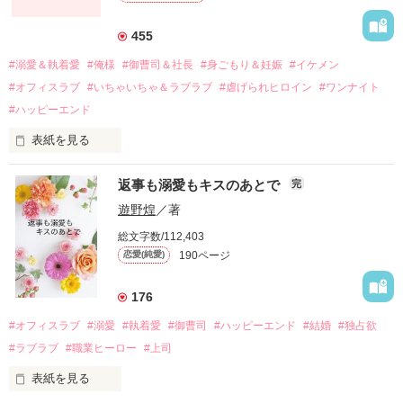
それから約十二年後。

455
過去の傷から、二度と会いたくないと思っていた哲平に

#溺愛＆執着愛
#俺様
#御曹司＆社長
#身ごもり＆妊娠
#イケメン
運命のような再会を果たす。

#オフィスラブ
#いちゃいちゃ＆ラブラブ
#虐げられヒロイン
#ワンナイト
そして、ひょんなことから

#ハッピーエンド
酔った勢いで一夜を共にしてしまった。

表紙を見る
さらに、美桜が初めてだと知った哲平は

『責任をとる、結婚しよう』と真っ直ぐに告げてきた。

　おかしな噂を流されて前の職場でうまくいかなかった梅田美
戸惑う美桜とは裏腹に、好きという気持ちを隠すことなく

返事も溺愛もキスのあとで
完
桜は、海外で傷心旅行をしていたところ、日本人美青年と出会
甘やかしてくる。

い、酒の勢いもあり一夜限りの関係となる。

遊野煌
／著
　帰国後、美桜は新しい職場でワンナイトした美青年と再会。
そんなある日、哲平は美桜がストーカー被害に

総文字数/112,403
なんと彼の正体は、とある財閥御曹司にも関わらず、一族を離
遭っていることを知る。

190ページ
恋愛(純愛)
れて起業した新進気鋭の実業家、社内でも冷徹だと評判な社長
美桜を守るため、哲平は同居を提案してきて――。

――御影恭司その人だったのだ――！

　なぜか恭司から飼い猫の世話係を命じられた美桜は、猫の世
176
話を口実にしばしば呼び出された上、二人はいわゆる身体だけ
夏木美桜(なつきみお)

#オフィスラブ
#溺愛
#執着愛
#御曹司
#ハッピーエンド
#結婚
#独占欲
✕

#ラブラブ
#職業ヒーロー
#上司
鳴海哲平 (なるみてっぺい)

表紙を見る
作品を読む