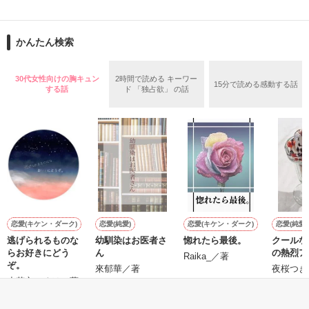
止まっていたはずの二人の時間が、再び動き出す。

舞川雛子（26）は大手お菓子メーカー、三日月製菓コーポレー
再会から始まる、溺愛ラブ。

ションの企画戦略室で働いている。

また雛子には2年前から付き合いはじめ、半年前から同棲を始
2026.6.5～2026.7.25

かんたん検索
めた、同期で恋人の石垣守（26）がいるのだが、後輩の姫原由
羅（24）との浮気が発覚した上、いつのまにか元カノにされて
いた。

30代女性向けの胸キュン
2時間で読める キーワー
15分で読める感動する話
守と由羅から『便利屋雛子』と馬鹿にされ、一人こっそり泣い
する話
ド 「独占欲」 の話
＊以前、公開していた話の改稿版です＊

ていた雛子に、企画戦略室の上司である雪瀬鷹哉（29）が
『──俺と結婚してくれないか』といきなりプロポーズをしてき
た上、同居まで提案してきて──？

鷹哉『宜しくな、俺の雛子』🦅

雛子『俺の……ひぃ、雛子？！！！』🐥

作品を読む
シゴデキで冷徹な上司が見せる素顔は、なぜか想像以上に甘く
て……🐥💓🦅

恋愛(キケン・ダーク)
恋愛(純愛)
恋愛(キケン・ダーク)
恋愛(純愛)
逃げられるものな
幼馴染はお医者さ
惚れたら最後。
クールな
※表紙も作中使用の画像も全てフリー素材です。

らお好きにどう
ん
の熱烈ア
※執筆期間2026.6.3〜7.20完結です。　

Raika_／著
ぞ。
來郁華／著
夜桜つき
※他サイトさんにて恋愛トレンド1位でした〜良かったら読ん
小花衣いろは／著
で頂けると嬉しいです。