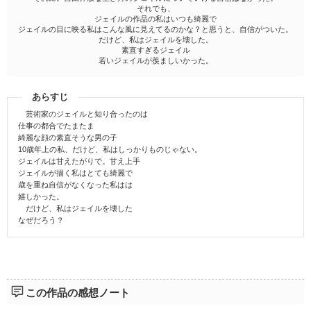
それでも、
ジェイルの作品の私はいつも綺麗で
ジェイルの目に映る私はこんな風に見えてるのかな？と思うと、自信がついた。
だけど、私はジェイルを壊した。
素直すぎるジェイル
若いジェイルが羨ましいかった。
あらすじ
芸術家のジェイルと知り合ったのは
仕事の都合でたまたま
綺麗な顔の素直そうな男の子
10歳年上の私、だけど、私はしっかりものじゃない。
ジェイルは甘えたがりで。甘え上手
ジェイルが描く私はとても綺麗で
歳を重ね自信がなくなった私はは
嬉しかった。
だけど、私はジェイルを壊した
なぜだろう？
この作品の感想ノート