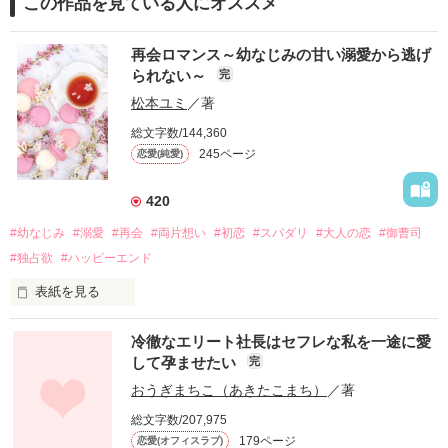
この作品を見ている人にオススメ
再会ロマンス～幼なじみの甘い溺愛から逃げ
られない～
完
松本ユミ
／著
総文字数/144,360
245ページ
恋愛(純愛)
420
#幼なじみ
#溺愛
#再会
#両片想い
#初恋
#スパダリ
#大人の恋
#御曹司
#独占欲
#ハッピーエンド
表紙を見る
冷徹なエリート社長はセフレな私を一途に愛
して孕ませたい
完
幼なじみの哲平に淡い恋心を抱いていた美桜。

おうぎまちこ（あきたこまち）
／著
しかし、ある出来事をきっかけに二人の関係は壊れてしまう。

総文字数/207,975
関係修復もできないまま、美桜は両親の離婚によって

179ページ
恋愛(オフィスラブ)
引っ越すことになり、哲平とも離れ離れになった。
