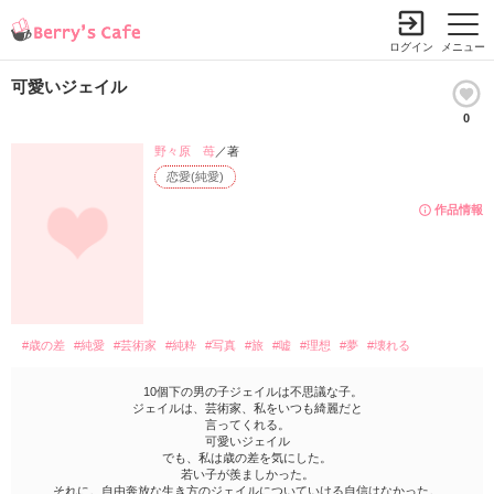
ログイン
メニュー
可愛いジェイル
0
野々原 苺
／著
恋愛(純愛)
作品情報
#歳の差
#純愛
#芸術家
#純粋
#写真
#旅
#嘘
#理想
#夢
#壊れる
10個下の男の子ジェイルは不思議な子。
ジェイルは、芸術家、私をいつも綺麗だと
言ってくれる。
可愛いジェイル
でも、私は歳の差を気にした。
若い子が羨ましかった。
それに。自由奔放な生き方のジェイルについていける自信はなかった。