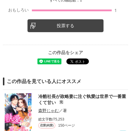
すべての感想数：
1
投票する
この作品をシェア
この作品を見ている人にオススメ
冷酷社長が政略妻に注ぐ執愛は世界で一番重
くて甘い
完
森野じゃむ
／著
総文字数/75,253
150ページ
恋愛(純愛)