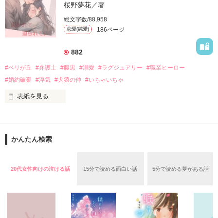
「デートですよ」

桜野夢花
／著
総文字数/88,958
男はいつもの低い穏やかな……

186ページ
恋愛(純愛)
耳に心地のいい声で笑う。

10月17日　マカロン文庫にて発売いたしました。

「最後にこんなことしたら、デートです」

投稿時から応援頂き、ありがとうございました（＾＾）

882
#ベリが丘
#弁護士
#腹黒
#溺愛
#ラグジュアリー
#職業ヒーロー
―――声だけはいい男が囁く言葉は耳に毒だ。

森野じゃむ
#婚約破棄
#浮気
#犬猿の仲
#いちゃいちゃ
表紙を見る
------------------

作品を読む
白鳥時崇（31）白鳥ホールディングス・シラトリ副社長

兄弟構成：一人っ子

いつかは大好きな人と結婚をして

かんたん検索
特技：やたらいい声を持つ

大切な家庭を築いて

その声と優しい性格でだれにでも好かれる

憧れたベリが丘の街で素敵な景色を眺めながら

×

生活していきたい、それだけでいい。

鳳そら（25）鳳凰グループ・ホウオウ研究所事務員

20代女性向けの泣ける話
15分で読める面白い話
5分で読める夢がある話
兄弟構成：4兄弟の末っ子

特技：ピアノが得意で耳がいい

幼い頃からずっとそう、思っていた。

家族に愛されて育った女の子

-------------------

その夢がもう少しで叶うはずだった。
