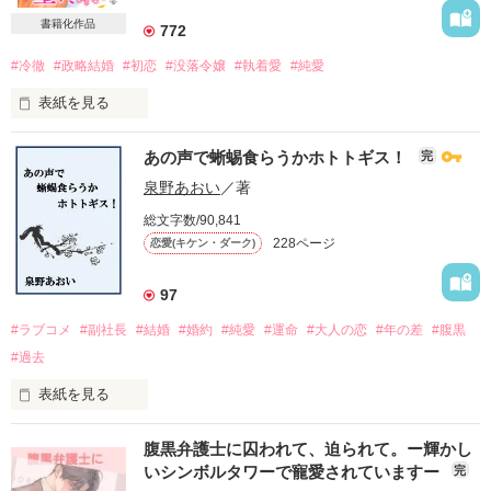
書籍化作品
772
#冷徹
#政略結婚
#初恋
#没落令嬢
#執着愛
#純愛
表紙を見る
あの声で蜥蜴食らうかホトトギス！
完
泉野あおい
／著
総文字数/90,841
「君の生涯を俺に捧げろ。一生飼い慣らしてやる」

228ページ
恋愛(キケン・ダーク)
飛鳥馬　香蓮（あすま・かれん）／24歳

97
#ラブコメ
#副社長
#結婚
#婚約
#純愛
#運命
#大人の恋
#年の差
#腹黒
お掃除サービス、外食産業『ASUMA』の社長の娘

#過去
日向　玲志　（ひゅうが・れいし）／27歳

表紙を見る
国内最大手ゼネコン・社長

腹黒弁護士に囚われて、迫られて。ー輝かし
「今度また、デートしましょう」

いシンボルタワーで寵愛されていますー
完
「いや、これ、デートじゃないですけど」

愛する人は、私を心から憎んでいる――。
