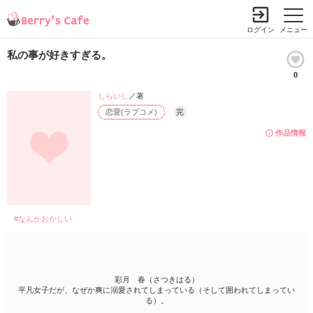
ログイン
メニュー
私の事が好きすぎる。
0
しらいし
／著
恋愛(ラブコメ)
完
作品情報
#なんかおかしい
彩月 春（さつきはる）
平凡女子だが、なぜか爽に溺愛されてしまっている（そして囲われてしまってい
る）。