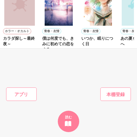
2021.5.18～　連載開始

2021.6.2　完結

※※※※※※※※※※※※※※※※※

◇◆◇◆◇

ホラー・オカルト
青春・友情
青春・友情
青春・友
〈special thanks〉

有栖川 和歌（ありすがわ わか）27歳

カラダ探し～最終
僕は何度でも、き
いつか、眠りにつ
あの夏を
サウスエリアに住む結婚間近のヒロイン

夜～
みに初めての恋を
く日
へ
godisdoraさま

する。
感動的なレビューありがとうございます！　素敵すぎて作者が
ウェルザード／著
いぬじゅん／著
水野ユー
×

興奮してしまいます！

沖田 円／著
12章の白鳥さん目線も深くお楽しみいただけて嬉しいです。

東郷 暖（とうごう だん）27歳

愛情深い鳳家なのでどんどん人が集まってきていますね。

ノースエリアに住むエリート弁護士

確かに海人は謎が多く残されていて妄想掻き立てられます
もっと見る
（笑）またどこかで登場の機会を用意できたら……とも思って
◇◆◇◆◇

います。

かんたん検索の条件を変える
最後までお付き合いいただき、素敵なレビューまで……本当に
アプリ
ありがとうございました！

　　開始→2024/1/29

　　完結→2024/2/22

tomomocakeさま

誤字脱字含む全体の加筆修正→2024/2/22〜3/15

すてきなレビューありがとうございます！最後までイッキにお
読む
楽しみいただけて嬉しいです！

そらちゃんは、ツンデレ末っ子キャラで書いてみました。

※表紙画像は無料素材をお借りしております。

tomomocakeさまのお気に入りキャラに仲間入りできていたら