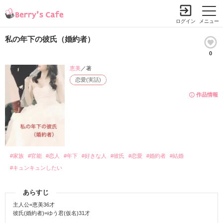
ログイン
メニュー
私の年下の彼氏（婚約者）
0
恵美
／著
恋愛(実話)
作品情報
#家族
#官能
#恋人
#年下
#好きな人
#彼氏
#恋愛
#婚約者
#結婚
#キュンキュンしたい
あらすじ
主人公=恵美36才
彼氏(婚約者)=ゆう君(仮名)31才