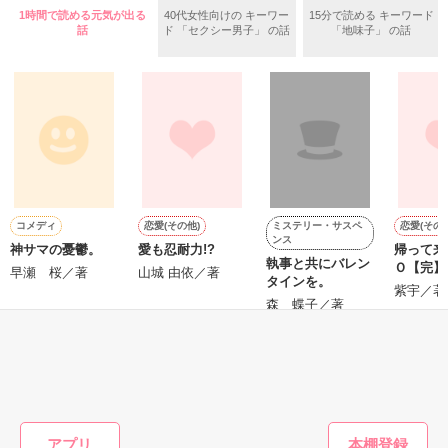
いた。

1時間で読める元気が出る
40代女性向けの キーワー
15分で読める キーワード
守と由羅から『便利屋雛子』と馬鹿にされ、一人こっそり泣い
話
ド 「セクシー男子」 の話
「地味子」 の話
＊以前、公開していた話の改稿版です＊

ていた雛子に、企画戦略室の上司である雪瀬鷹哉（29）が
『──俺と結婚してくれないか』といきなりプロポーズをしてき
た上、同居まで提案してきて──？

鷹哉『宜しくな、俺の雛子』🦅

雛子『俺の……ひぃ、雛子？！！！』🐥

作品を読む
シゴデキで冷徹な上司が見せる素顔は、なぜか想像以上に甘く
て……🐥💓🦅

ミステリー・サスペ
コメディ
恋愛(その他)
恋愛(その他
ンス
神サマの憂鬱。
愛も忍耐力!?
帰って来
※表紙も作中使用の画像も全てフリー素材です。

執事と共にバレン
Ｏ【完】
※執筆期間2026.6.3〜7.20完結です。　

早瀬 桜／著
山城 由依／著
タインを。
紫宇／著
※他サイトさんにて恋愛トレンド1位でした〜良かったら読ん
森 蝶子／著
で頂けると嬉しいです。
もっと見る
作品を読む
かんたん検索の条件を変える
アプリ