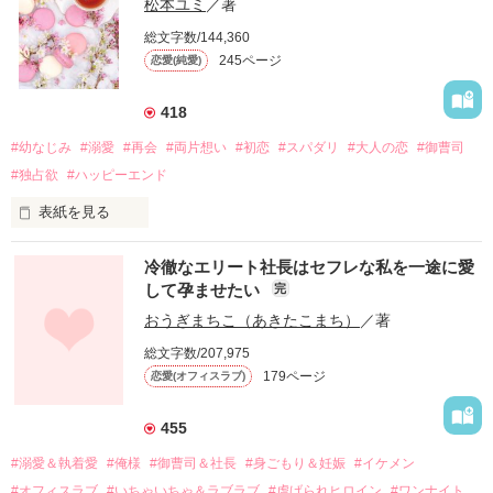
松本ユミ
／著
総文字数/144,360
245ページ
恋愛(純愛)
418
#幼なじみ
#溺愛
#再会
#両片想い
#初恋
#スパダリ
#大人の恋
#御曹司
#独占欲
#ハッピーエンド
表紙を見る
冷徹なエリート社長はセフレな私を一途に愛
して孕ませたい
完
幼なじみの哲平に淡い恋心を抱いていた美桜。

おうぎまちこ（あきたこまち）
／著
しかし、ある出来事をきっかけに二人の関係は壊れてしまう。

総文字数/207,975
関係修復もできないまま、美桜は両親の離婚によって

179ページ
恋愛(オフィスラブ)
引っ越すことになり、哲平とも離れ離れになった。

それから約十二年後。

455
過去の傷から、二度と会いたくないと思っていた哲平に

#溺愛＆執着愛
#俺様
#御曹司＆社長
#身ごもり＆妊娠
#イケメン
運命のような再会を果たす。

#オフィスラブ
#いちゃいちゃ＆ラブラブ
#虐げられヒロイン
#ワンナイト