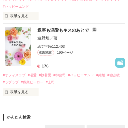
そして、ひょんなことから

#ハッピーエンド
酔った勢いで一夜を共にしてしまった。

表紙を見る
さらに、美桜が初めてだと知った哲平は

『責任をとる、結婚しよう』と真っ直ぐに告げてきた。

　おかしな噂を流されて前の職場でうまくいかなかった梅田美
戸惑う美桜とは裏腹に、好きという気持ちを隠すことなく

返事も溺愛もキスのあとで
完
桜は、海外で傷心旅行をしていたところ、日本人美青年と出会
甘やかしてくる。

い、酒の勢いもあり一夜限りの関係となる。

遊野煌
／著
　帰国後、美桜は新しい職場でワンナイトした美青年と再会。
そんなある日、哲平は美桜がストーカー被害に

総文字数/112,403
なんと彼の正体は、とある財閥御曹司にも関わらず、一族を離
遭っていることを知る。

190ページ
恋愛(純愛)
れて起業した新進気鋭の実業家、社内でも冷徹だと評判な社長
美桜を守るため、哲平は同居を提案してきて――。

――御影恭司その人だったのだ――！

　なぜか恭司から飼い猫の世話係を命じられた美桜は、猫の世
176
話を口実にしばしば呼び出された上、二人はいわゆる身体だけ
夏木美桜(なつきみお)

#オフィスラブ
#溺愛
#執着愛
#御曹司
#ハッピーエンド
#結婚
#独占欲
✕

#ラブラブ
#職業ヒーロー
#上司
鳴海哲平 (なるみてっぺい)

表紙を見る
作品を読む
止まっていたはずの二人の時間が、再び動き出す。

舞川雛子（26）は大手お菓子メーカー、三日月製菓コーポレー
再会から始まる、溺愛ラブ。

ションの企画戦略室で働いている。

また雛子には2年前から付き合いはじめ、半年前から同棲を始
2026.6.5～2026.7.25

かんたん検索
めた、同期で恋人の石垣守（26）がいるのだが、後輩の姫原由
羅（24）との浮気が発覚した上、いつのまにか元カノにされて