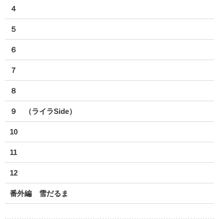
４
５
６
７
８
９ （ライラSide）
10
11
12
番外編 雪だるま