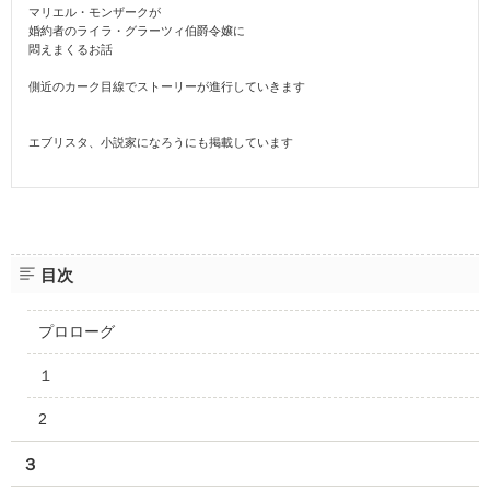
マリエル・モンザークが
婚約者のライラ・グラーツィ伯爵令嬢に
悶えまくるお話
側近のカーク目線でストーリーが進行していきます
エブリスタ、小説家になろうにも掲載しています
目次
プロローグ
１
2
３