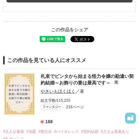
この作品をシェア
この作品を見ている人にオススメ
札束でビンタから始まる怪力令嬢の勘違い契
約結婚～お飾りの妻は最高です～
完
やきいもほくほく
／著
総文字数/115,225
216ページ
ファンタジー
188
#主人公最強
#溺愛
#裏社会
#バイオレンス
#契約結婚
#ざまぁ要素あり