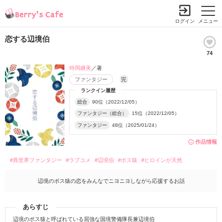
ログイン
メニュー
恋する辺境伯
74
時岡継美
／著
ファンタジー
完
ランクイン履歴
総合
90位（2022/12/05）
ファンタジー（総合）
15位（2022/12/05）
ファンタジー
48位（2025/01/24）
作品情報
#異世界ファンタジー
#ラブコメ
#辺境伯
#ボス猿
#ヒロインが天然
辺境のボス猿の恋をみんなでニヨニヨしながら応援するお話
あらすじ
辺境のボス猿と呼ばれている屈強な国境警備隊長兼辺境伯