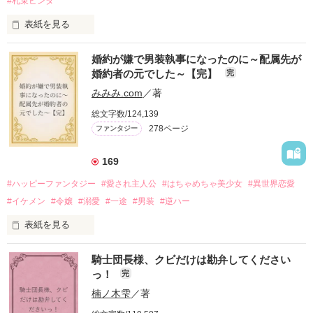
#札束ビンタ
表紙を見る
かつては英雄と呼ばれた父は事業で失敗ばかり。

婚約が嫌で男装執事になったのに～配属先が
そのせいで極貧生活を送るオリヴィア・ディルムーンは、母が
婚約者の元でした～【完】
完
倒れたことをきっかけに娼婦になり稼ごうと屋敷を飛び出し
た。

みみみ.com
／著
娼館（たぶん）の店主は札束でビンタしてくる謎の男。

総文字数/124,139
金と引き換えに雇われたと思いきや……契約結婚だった！？

278ページ
ファンタジー
裏社会を牛耳るロベールは仮面をつけており、謎が多いが幸せ
な結婚生活を満喫中。

そこでロベールを慕うアリスに一方的に敵視され、嫌がらせを
169
受けるもオリヴィアには効果なし。

#ハッピーファンタジー
#愛され主人公
#はちゃめちゃ美少女
#異世界恋愛
勘違いから始まる初夜騒動に危険ばかりの血まみれ新婚生活。

#イケメン
#令嬢
#溺愛
#一途
#男装
#逆ハー
次第にロベールはオリヴィアを気にかけるように……？

表紙を見る
「この金が欲しければ、俺の言うことに従え」

「──はい、喜んで！」

騎士団長様、クビだけは勘弁してください
出会いは最悪、結婚生活は最高……？

＼異世界ラブコメ×ハッピーファンタジー／

っ！
完
愛を知らない公爵と天然怪力令嬢の溺愛バイオレンスラブコメ
ディです。

楠ノ木雫
／著
「いやっほぉぉおお〜い！！！！」
