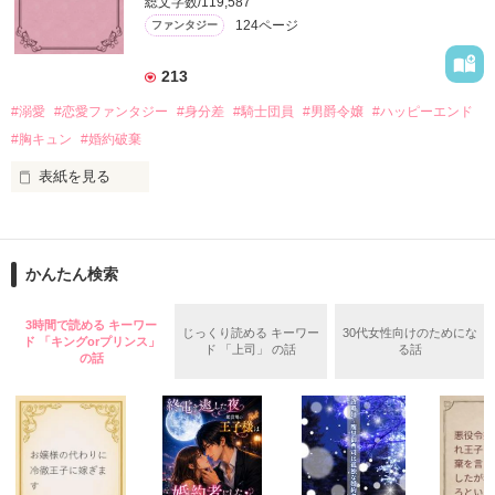
総文字数/119,587
＊この世界のお金はお札にさせてください。

124ページ
ファンタジー
バンジーした侯爵令嬢の先にいたのは

＊なろう、カクヨム、アルファポリス掲載中
甘いマスクの公爵様の頭上でした

213
「ど、どいてぇぇぇえ！！！！！」

#溺愛
#恋愛ファンタジー
#身分差
#騎士団員
#男爵令嬢
#ハッピーエンド
作品を読む
「…は？」

#胸キュン
#婚約破棄
表紙を見る
そんな最悪の出会いを果たした二人

目が覚めたら、自分の隣に知らない男が眠っていた。

かんたん検索
リリィ・ロゼッタ侯爵令嬢

朝の鍛錬が迫っていて置いていったが……

ふんわりとした淡いピンクの髪に澄んだ水色の瞳

鍛錬後の業務中に遭遇、彼はあの近衛騎士団長だと判明した。

3時間で読める キーワー
じっくり読める キーワー
30代女性向けのためにな
透き通るほど白い肌と華奢の手足

ド 「キングorプリンス」
ド 「上司」 の話
る話
の話
お人形のように可愛いらしい見た目とは裏腹に

残念なほどに自由でお気楽なお転婆令嬢

「あの、本当に、何でもしますのでクビだけは……」

「そうだな……黙ってはおいてやろう。だが、何でもするとい
ギル・レイヴン公爵

う言葉は言わないほうがいい」

サラサラとした綺麗な黒髪に綺麗な青色の瞳
