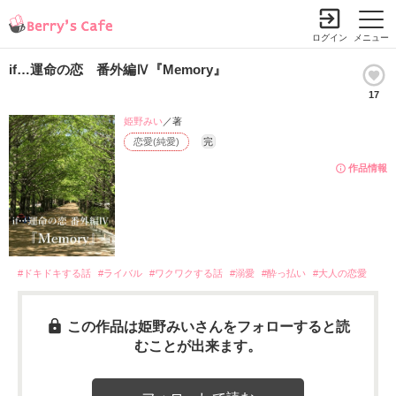
ログイン
メニュー
if…運命の恋 番外編Ⅳ『Memory』
17
姫野みい
／著
恋愛(純愛)
完
作品情報
#ドキドキする話
#ライバル
#ワクワクする話
#溺愛
#酔っ払い
#大人の恋愛
この作品は姫野みいさんをフォローすると読
むことが出来ます。