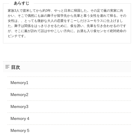
あらすじ
家族3人で渡米してから約3年、やっと日本に帰国した。その足で薫の実家に向
かい、そこで偶然にも妹の舞子が留学先から先輩と慕う女性を連れて帰る。その
女性は、、とっても微妙な大人の恋愛をすこーしだけユーモラスに仕上げまし
た。舞子は関係をはっきりさせるために、俊を誘い、先輩を引き合わせるのです
が、そこに薫が訪れて話はややこしい方向に。お酒も入り俊センセイ絶対絶命の
ピンチです。
目次
Memory1
Memory2
Memory3
Memory４
Memory５