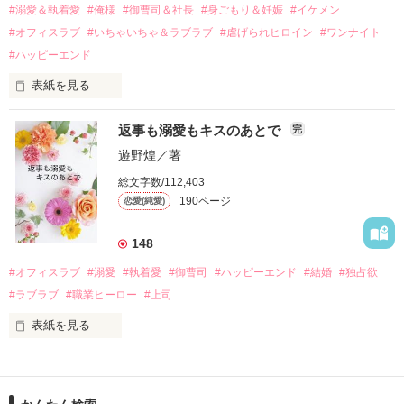
過去の傷から、二度と会いたくないと思っていた哲平に

#溺愛＆執着愛
#俺様
#御曹司＆社長
#身ごもり＆妊娠
#イケメン
運命のような再会を果たす。

#オフィスラブ
#いちゃいちゃ＆ラブラブ
#虐げられヒロイン
#ワンナイト
そして、ひょんなことから

#ハッピーエンド
酔った勢いで一夜を共にしてしまった。

表紙を見る
さらに、美桜が初めてだと知った哲平は

『責任をとる、結婚しよう』と真っ直ぐに告げてきた。

　おかしな噂を流されて前の職場でうまくいかなかった梅田美
戸惑う美桜とは裏腹に、好きという気持ちを隠すことなく

返事も溺愛もキスのあとで
完
桜は、海外で傷心旅行をしていたところ、日本人美青年と出会
甘やかしてくる。

い、酒の勢いもあり一夜限りの関係となる。

遊野煌
／著
　帰国後、美桜は新しい職場でワンナイトした美青年と再会。
そんなある日、哲平は美桜がストーカー被害に

総文字数/112,403
なんと彼の正体は、とある財閥御曹司にも関わらず、一族を離
遭っていることを知る。

190ページ
恋愛(純愛)
れて起業した新進気鋭の実業家、社内でも冷徹だと評判な社長
美桜を守るため、哲平は同居を提案してきて――。

――御影恭司その人だったのだ――！

　なぜか恭司から飼い猫の世話係を命じられた美桜は、猫の世
148
話を口実にしばしば呼び出された上、二人はいわゆる身体だけ
夏木美桜(なつきみお)

#オフィスラブ
#溺愛
#執着愛
#御曹司
#ハッピーエンド
#結婚
#独占欲
✕

#ラブラブ
#職業ヒーロー
#上司
鳴海哲平 (なるみてっぺい)

表紙を見る
作品を読む
止まっていたはずの二人の時間が、再び動き出す。

舞川雛子（26）は大手お菓子メーカー、三日月製菓コーポレー
再会から始まる、溺愛ラブ。

ションの企画戦略室で働いている。

また雛子には2年前から付き合いはじめ、半年前から同棲を始
2026.6.5～2026.7.25
