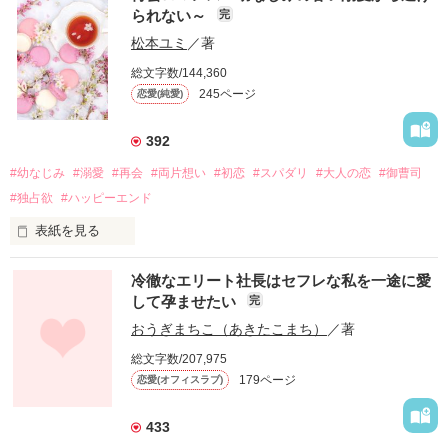
られない～
完
松本ユミ
／著
総文字数/144,360
245ページ
恋愛(純愛)
392
#幼なじみ
#溺愛
#再会
#両片想い
#初恋
#スパダリ
#大人の恋
#御曹司
#独占欲
#ハッピーエンド
表紙を見る
冷徹なエリート社長はセフレな私を一途に愛
して孕ませたい
完
幼なじみの哲平に淡い恋心を抱いていた美桜。

おうぎまちこ（あきたこまち）
／著
しかし、ある出来事をきっかけに二人の関係は壊れてしまう。

総文字数/207,975
関係修復もできないまま、美桜は両親の離婚によって

179ページ
恋愛(オフィスラブ)
引っ越すことになり、哲平とも離れ離れになった。

それから約十二年後。

433