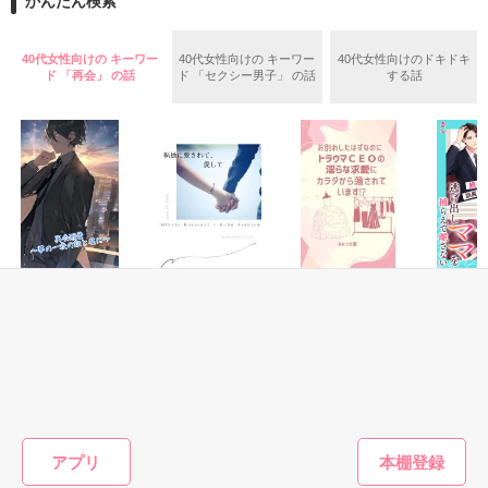
かんたん検索
めた、同期で恋人の石垣守（26）がいるのだが、後輩の姫原由
羅（24）との浮気が発覚した上、いつのまにか元カノにされて
いた。

40代女性向けの キーワー
40代女性向けの キーワー
40代女性向けのドキドキ
守と由羅から『便利屋雛子』と馬鹿にされ、一人こっそり泣い
ド 「再会」 の話
ド 「セクシー男子」 の話
する話
＊以前、公開していた話の改稿版です＊

ていた雛子に、企画戦略室の上司である雪瀬鷹哉（29）が
『──俺と結婚してくれないか』といきなりプロポーズをしてき
た上、同居まで提案してきて──？

鷹哉『宜しくな、俺の雛子』🦅

雛子『俺の……ひぃ、雛子？！！！』🐥

作品を読む
シゴデキで冷徹な上司が見せる素顔は、なぜか想像以上に甘く
て……🐥💓🦅

恋愛(純愛)
恋愛(ラブコメ)
恋愛(純愛)
恋愛(純愛)
再会溺愛〜夢の一
執拗に愛されて、
お別れしたはずな
娘のパパ
※表紙も作中使用の画像も全てフリー素材です。

夜の証と共に〜
愛して
のに、トラウマ
たら今度
※執筆期間2026.6.3〜7.20完結です。　

CEOの淫らな求愛
られませ
せいとも／著
陽瀬 柚夏／著
※他サイトさんにて恋愛トレンド1位でした〜良かったら読ん
にカラダから蕩か
みなつき菫／著
惣領莉沙
で頂けると嬉しいです。
されています⁉︎
もっと見る
作品を読む
アプリ
かんたん検索の条件を変える