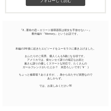
『if...運命の恋～エリート循環器医は彼女を手放せない～』
番外編Ⅳ『Memory』というお話です。
本編の3年後に起きたエピソードをユーモラスに書き上げました。
おふたりのご長男、優人くんも5歳になる頃です。
アメリカでは、俊センセイ譲りの端正なお顔と
薫さん譲りの優しくスマートな対応で、たくさんの
ガールフレンドがいたとか？ 末恐ろしいです( ´∀｀ )
ちょっと修羅場？ありますが、、身から出たサビ状態なので
あしからず。
では、お楽しみください👋